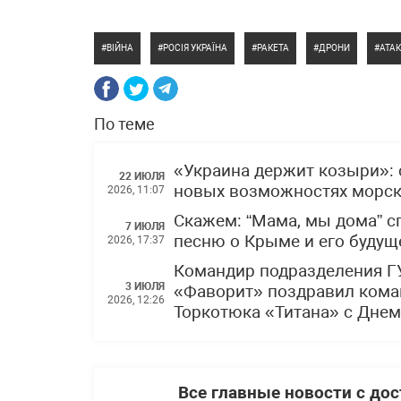
ВІЙНА
РОСІЯ УКРАЇНА
РАКЕТА
ДРОНИ
АТА
По теме
«Украина держит козыри»: 
22 ИЮЛЯ
новых возможностях морски
2026, 11:07
Скажем: “Мама, мы дома” 
7 ИЮЛЯ
песню о Крыме и его буду
2026, 17:37
Командир подразделения Г
3 ИЮЛЯ
«Фаворит» поздравил кома
2026, 12:26
Торкотюка «Титана» с Дне
Все главные новости с до