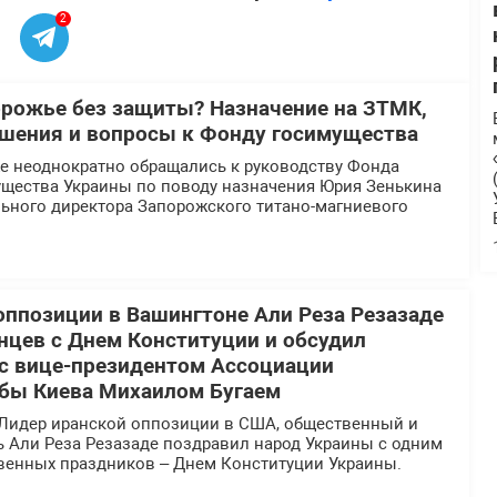
2
орожье без защиты? Назначение на ЗТМК,
шения и вопросы к Фонду госимущества
 неоднократно обращались к руководству Фонда
ущества Украины по поводу назначения Юрия Зенькина
льного директора Запорожского титано-магниевого
оппозиции в Вашингтоне Али Реза Резазаде
нцев с Днем Конституции и обсудил
 с вице-президентом Ассоциации
бы Киева Михаилом Бугаем
Лидер иранской оппозиции в США, общественный и
ь Али Реза Резазаде поздравил народ Украины с одним
твенных праздников – Днем Конституции Украины.