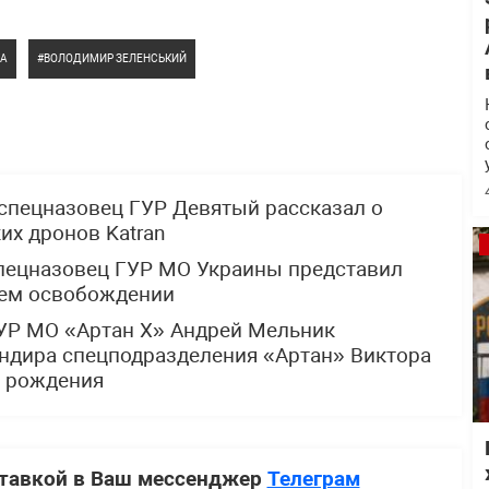
КА
ВОЛОДИМИР ЗЕЛЕНСЬКИЙ
спецназовец ГУР Девятый рассказал о
х дронов Katran
спецназовец ГУР МО Украины представил
щем освобождении
УР МО «Артан Х» Андрей Мельник
ндира спецподразделения «Артан» Виктора
м рождения
ставкой в Ваш мессенджер
Телеграм