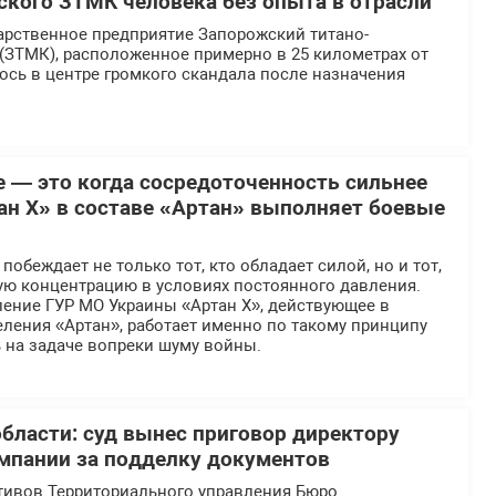
еского ЗТМК человека без опыта в отрасли
арственное предприятие Запорожский титано-
(ЗТМК), расположенное примерно в 25 километрах от
ось в центре громкого скандала после назначения
е — это когда сосредоточенность сильнее
ан Х» в составе «Артан» выполняет боевые
обеждает не только тот, кто обладает силой, но и тот,
ую концентрацию в условиях постоянного давления.
ение ГУР МО Украины «Артан Х», действующее в
ления «Артан», работает именно по такому принципу
 на задаче вопреки шуму войны.
области: суд вынес приговор директору
мпании за подделку документов
тивов Территориального управления Бюро