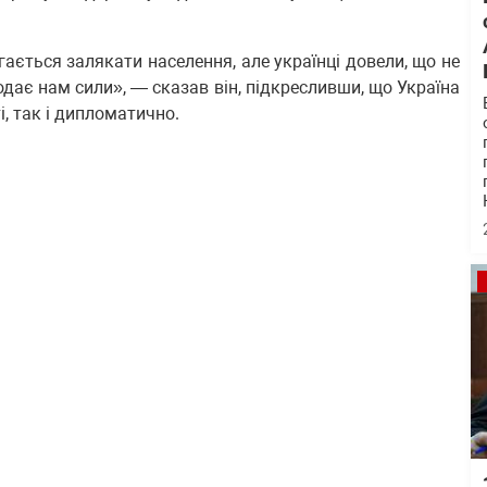
ається залякати населення, але українці довели, що не
ає нам сили», — сказав він, підкресливши, що Україна
, так і дипломатично.