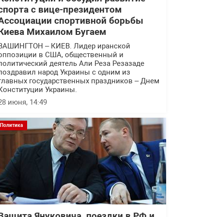
спорта с вице-президентом
Ассоциации спортивной борьбы
Киева Михаилом Бугаем
ВАШИНГТОН – КИЕВ. Лидер иранской
оппозиции в США, общественный и
политический деятель Али Реза Резазаде
поздравил народ Украины с одним из
главных государственных праздников – Днем
Конституции Украины.
28 июня, 14:49
Политика
Защита Януковича, поездки в РФ и