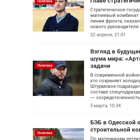
главе стратегич
Политика
Стратегическое госуд
магниевый комбинат 
линии фронта, оказал
нового руководителя.
22 апреля, 21:01
Взгляд в будуще
шума мира: «Арт
задачи
Политика
В современной войне п
кто сохраняет холодн
Штурмовое подраздел
составе спецподразде
— сосредоточенность
5 марта, 10:34
БЭБ в Одесской 
строительной ко
Политика
По материалам детек