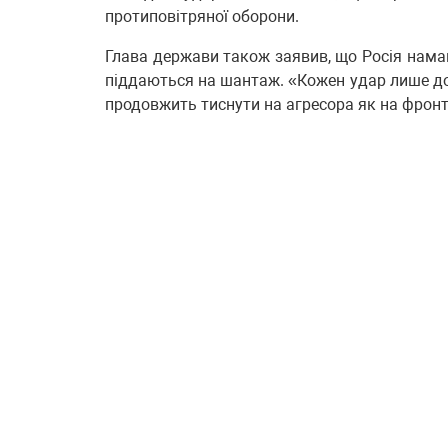
протиповітряної оборони.
Глава держави також заявив, що Росія намаг
піддаються на шантаж. «Кожен удар лише дод
продовжить тиснути на агресора як на фронті