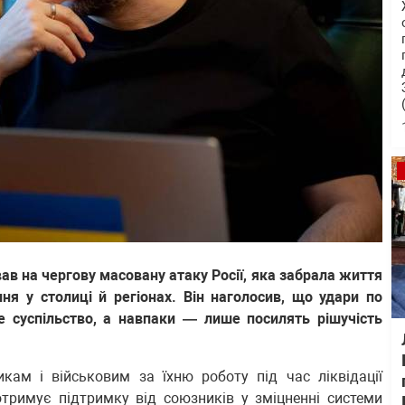
в на чергову масовану атаку Росії, яка забрала життя
я у столиці й регіонах. Він наголосив, що удари по
е суспільство, а навпаки — лише посилять рішучість
кам і військовим за їхню роботу під час ліквідації
отримує підтримку від союзників у зміцненні системи