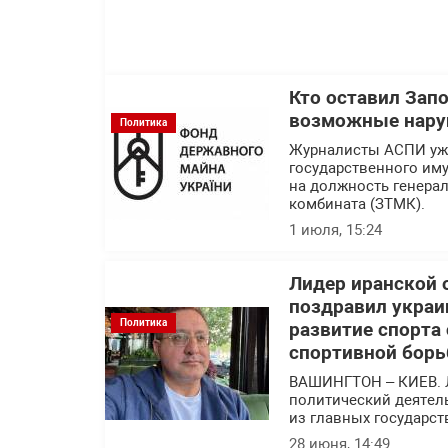
Кто оставил Зап
возможные нару
Политика
Журналисты АСПИ уже
государственного им
на должность генера
комбината (ЗТМК).
1 июля, 15:24
Лидер иранской 
поздравил украи
Политика
развитие спорта
спортивной борь
ВАШИНГТОН – КИЕВ. 
политический деятел
из главных государс
28 июня, 14:49