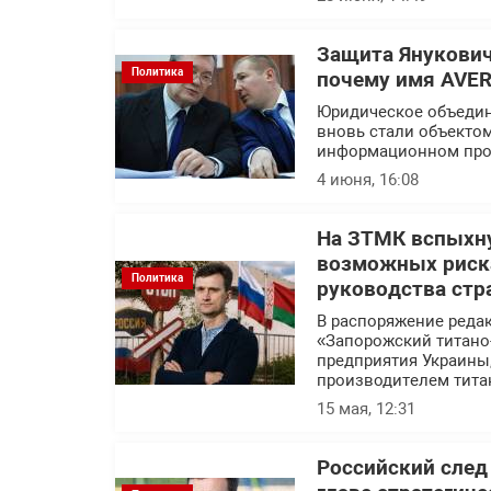
Защита Янукович
Политика
почему имя AVER
Юридическое объедин
вновь стали объекто
информационном про
4 июня, 16:08
На ЗТМК вспыхну
возможных риска
Политика
руководства стр
В распоряжение реда
«Запорожский титано
предприятия Украины
производителем тита
15 мая, 12:31
Российский след