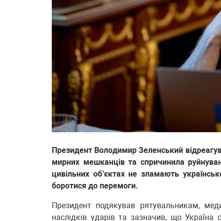
Президент Володимир Зеленський відреагува
мирних мешканців та спричинила руйнуванн
цивільних об’єктах не зламають українськ
боротися до перемоги.
Президент подякував рятувальникам, меди
наслідків ударів та зазначив, що Україна 