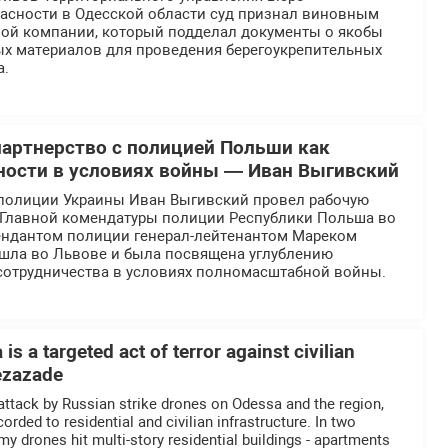
асности в Одесской области суд признал виновным
ной компании, который подделал документы о якобы
ых материалов для проведения берегоукрепительных
а.
партнерство с полицией Польши как
ности в условиях войны — Иван Выгивский
полиции Украины Иван Выгивский провел рабочую
й Главной комендатуры полиции Республики Польша во
ендантом полиции генерал-лейтенантом Мареком
ошла во Львове и была посвящена углублению
отрудничества в условиях полномасштабной войны.
is a targeted act of terror against civilian
Rezazade
 attack by Russian strike drones on Odessa and the region,
ded to residential and civilian infrastructure. In two
nemy drones hit multi-story residential buildings - apartments