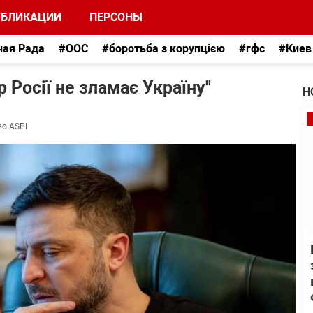
УБЛИКАЦИИ
ПЕРСОНЫ
ная Рада
#ООС
#боротьба з корупцією
#гфс
#Киев
 Росії не зламає Україну"
Н
во ASPI