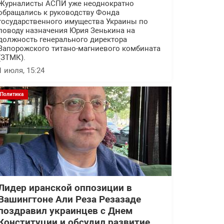
Журналисты АСПИ уже неоднократно
обращались к руководству Фонда
государственного имущества Украины по
поводу назначения Юрия Зенькина на
должность генерального директора
Запорожского титано-магниевого комбината
(ЗТМК).
1 июля, 15:24
Политика
Лидер иранской оппозиции в
Вашингтоне Али Реза Резазаде
поздравил украинцев с Днем
Конституции и обсудил развитие