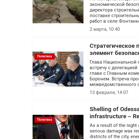
экономической безоп
директора строитель
поставке строительн
работ в селе Фонтанк
2 марта, 10:40
Стратегическое 
элемент безопас
Политика
Глава Национальной 
встречу с делегацие
главе с Главным ком
Боронем. Встреча пр
межведомственного с
13 февраля, 14:07
Shelling of Odessa 
infrastructure – 
Политика
As a result of the night
serious damage was recor
districts of the city, e