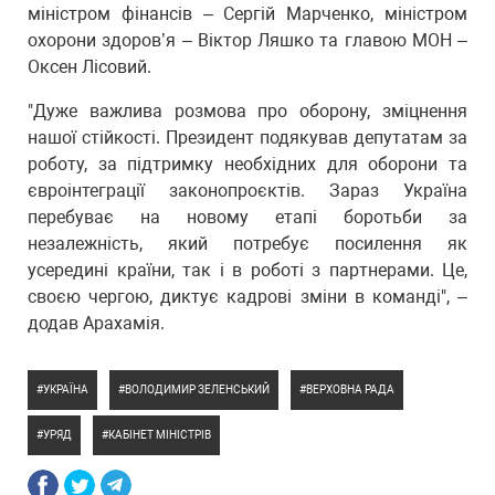
міністром фінансів – Сергій Марченко, міністром
охорони здоров’я – Віктор Ляшко та главою МОН –
Оксен Лісовий.
"Дуже важлива розмова про оборону, зміцнення
нашої стійкості. Президент подякував депутатам за
роботу, за підтримку необхідних для оборони та
євроінтеграції законопроєктів. Зараз Україна
перебуває на новому етапі боротьби за
незалежність, який потребує посилення як
усередині країни, так і в роботі з партнерами. Це,
своєю чергою, диктує кадрові зміни в команді", –
додав Арахамія.
УКРАЇНА
ВОЛОДИМИР ЗЕЛЕНСЬКИЙ
ВЕРХОВНА РАДА
УРЯД
КАБІНЕТ МІНІСТРІВ