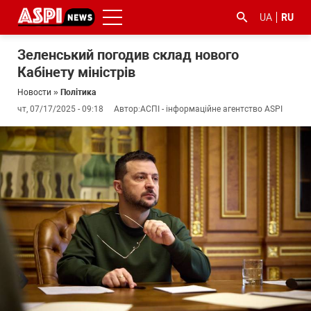
UA
RU
Зеленський погодив склад нового
Кабінету міністрів
Новости
»
Політика
чт, 07/17/2025 - 09:18
Автор:
АСПІ - інформаційне агентство ASPI
#ООС
#боротьба
#гфс
#Киев
#коронавірус
з
корупцією