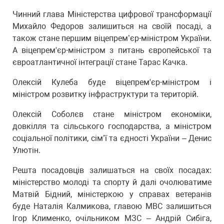
Чинний глава Міністерства цифрової трансформації
Михайло Федоров залишиться на своїй посаді, а
також стане першим віцепрем’єр-міністром України.
А віцепрем'єр-міністром з питань європейської та
євроатлантичної інтеграції стане Тарас Качка.
Олексій Кулеба буде віцепрем'єр-міністром і
міністром розвитку інфраструктури та територій.
Олексій Соболєв стане міністром економіки,
довкілля та сільського господарства, а міністром
соціальної політики, сім’ї та єдності України – Денис
Улютін.
Решта посадовців залишаться на своїх посадах:
міністерство молоді та спорту й далі очолюватиме
Матвій Бідний, міністеркою у справах ветеранів
буде Наталія Калмикова, главою МВС залишиться
Ігор Клименко, очільником МЗС – Андрій Сибіга,