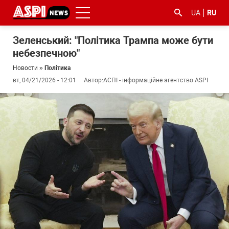
UA
RU
Зеленський: "Політика Трампа може бути
небезпечною"
Новости
»
Політика
вт, 04/21/2026 - 12:01
Автор:
АСПІ - інформаційне агентство ASPI
#ООС
#боротьба
#гфс
#Киев
#коронавірус
з
корупцією