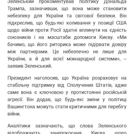
Зеленський прокоментував політику Дональда
Трампа, зазначивши, що вона може становити
небезпеку для України та світової безпеки. Він
підкреслив, що будь-які коливання у позиції США
щодо війни проти Росії здатні вплинути на єдність
союзників і на масштаби допомоги Києву. «Ми
бачимо, що його риторика може підірвати довіру
між партнерами. Це небезпечно не лише для
України, а й для всієї міжнародної системи», –
заявив Зеленський.
Президент наголосив, що Україна розраховує на
стабільну підтримку від Сполучених Штатів, адже
саме вона є ключовою у протистоянні російській
агресії. Він додав, що будь-які зміни у політиці
Вашингтона можуть стати критичними для перебігу
війни.
Аналітики зазначають, що слова Зеленського
відображають занепокоєння Києва щодо