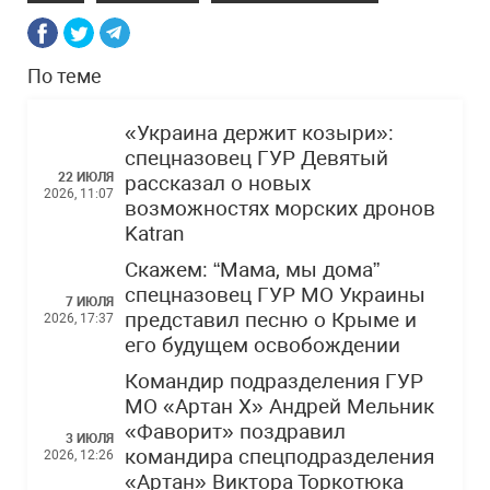
По теме
«Украина держит козыри»:
спецназовец ГУР Девятый
22 ИЮЛЯ
рассказал о новых
2026, 11:07
возможностях морских дронов
Katran
Скажем: “Мама, мы дома”
спецназовец ГУР МО Украины
7 ИЮЛЯ
представил песню о Крыме и
2026, 17:37
его будущем освобождении
Командир подразделения ГУР
МО «Артан Х» Андрей Мельник
«Фаворит» поздравил
3 ИЮЛЯ
командира спецподразделения
2026, 12:26
«Артан» Виктора Торкотюка