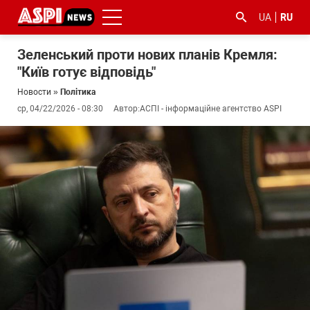
UA
RU
Зеленський проти нових планів Кремля:
"Київ готує відповідь"
Новости
»
Політика
ср, 04/22/2026 - 08:30
Автор:
АСПІ - інформаційне агентство ASPI
#ООС
#боротьба
#гфс
#Киев
#коронавірус
з
корупцією