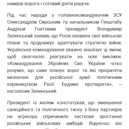
намірів ворога і готовий діяти рішуче.
Під час наради з головнокомандувачем ЗСУ
Олександром Сирським та начальником Генштабу
Андрієм Гнатовим президент Володимир
Зеленський заявив, що Росія оновила свої військові
плани та продовжує адаптувати стратегію війни.
Українське командування уважно аналізує ці зміни,
щоб своєчасно реагувати на нові виклики.
«Командування Збройних Сил України чітко
розуміє, що саме планує ворог та які пріоритети
визначені для російської армії політичним
керівництвом Росії. Будемо протидіяти», –
наголосив Зеленський.
Президент із жалем констатував, що зменшення
санкційного та політичного тиску з боку партнерів
на агресора спричинило часткове зростання
російських військових амбіцій. Водночас він