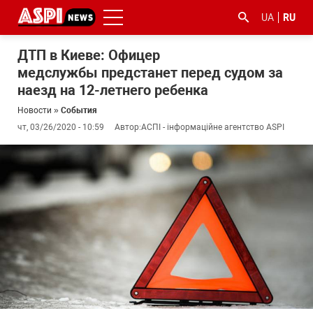
UA
RU
ДТП в Киеве: Офицер
медслужбы предстанет перед судом за
наезд на 12-летнего ребенка
Новости
»
События
чт, 03/26/2020 - 10:59
Автор:
АСПІ - інформаційне агентство ASPI
#ООС
#боротьба
#гфс
#Киев
#коронавірус
з
корупцією