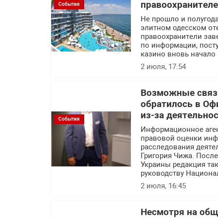
правоохранител
События
Не прошло и полугода
элитном одесском оте
правоохранители заве
по информации, посту
казино вновь начало 
2 июля, 17:54
Возможные связи
обратилось в Оф
из-за деятельно
События
Информационное аге
правовой оценки инф
расследования деяте
Григория Чижа. Посл
Украины редакция так
руководству Национа
2 июля, 16:45
Несмотря на об