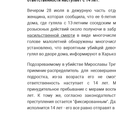
ответственности наступает с 14 лет.
Вечером 28 июля в дежурную часть отде
женщина, которая сообщила, что ее 6-летн
дома, где гуляла с 13-летним соседским 
розыскных действий около полуночи в заб
насильственной смерти
в виде многочисле
голове малолетней обнаружены многочис
установлено, что вероятным убийцей дево
гулял во дворе дома, информируют в Харько
Подозреваемому в убийстве Мирославы Трет
приемник-распределитель для несовершен
подростка, из-за возраста его не смо
ответственность наступает с 14 лет. 
принудительное пребывание с мерами воспи
лет. К тому же, согласно законодательс
преступления остается "фиксированным". Да
исполнится 14 лет - его все равно отправят в