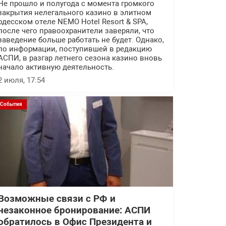
Не прошло и полугода с момента громкого
закрытия нелегального казино в элитном
одесском отеле NEMO Hotel Resort & SPA,
после чего правоохранители заверяли, что
заведение больше работать не будет. Однако,
по информации, поступившей в редакцию
АСПИ, в разгар летнего сезона казино вновь
начало активную деятельность.
2 июля, 17:54
События
Возможные связи с РФ и
незаконное бронирование: АСПИ
обратилось в Офис Президента и