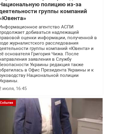
Национальную полицию из-за
деятельности группы компаний
«Ювента»
Информационное агентство АСПИ
продолжает добиваться надлежащей
правовой оценки информации, полученной в
ходе журналистского расследования
деятельности группы компаний «Ювента» и
её основателя Григория Чижа. После
направления заявления в Службу
безопасности Украины редакция также
обратилась в Офис Президента Украины и к
руководству Национальной полиции
Украины.
2 июля, 16:45
События