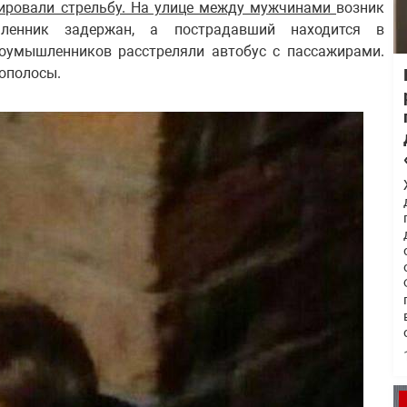
сировали стрельбу. На улице между мужчинами
возник
енник задержан, а пострадавший находится в
лоумышленников расстреляли автобус с пассажирами.
ополосы.