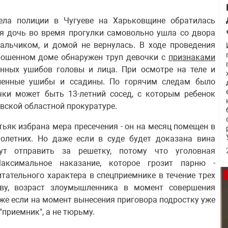
ла полиции в Чугуеве на Харьковщине обратилась
яя дочь во время прогулки самовольно ушла со двора
мальчиком, и домой не вернулась. В ходе проведения
рошенном доме обнаружен труп девочки с
признаками
нных ушибов головы и лица. При осмотре на теле и
ленные ушибы и ссадины. По горячим следам было
чки может быть 13-летний сосед, с которым ребенок
вской областной прокуратуре.
ьяк избрана мера пресечения - он на месяц помещен в
нолетних. Но даже если в суде будет доказана вина
гут отправить за решетку, потому что уголовная
Максимальное наказание, которое грозит парню -
тательного характера в спецприемнике в течение трех
тву, возраст злоумышленника в момент совершения
же если на момент вынесения приговора подростку уже
 "приемник", а не тюрьму.