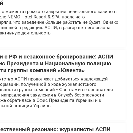
ей
 с момента громкого закрытия нелегального казино в
ле NEMO Hotel Resort & SPA, после чего
ряли, что заведение больше работать не будет. Однако,
пившей в редакцию АСПИ, в разгар летнего сезона
активную деятельность.
 с РФ и незаконное бронирование: АСПИ
ис Президента и Национальную полицию
сти группы компаний «Ювента»
нтство АСПИ продолжает добиваться надлежащей
ормации, полученной в ходе журналистского
льности группы компаний «Ювента» и её основателя
е направления заявления в Службу безопасности
же обратилась в Офис Президента Украины и к
льной полиции Украины.
щественный резонанс: журналисты АСПИ