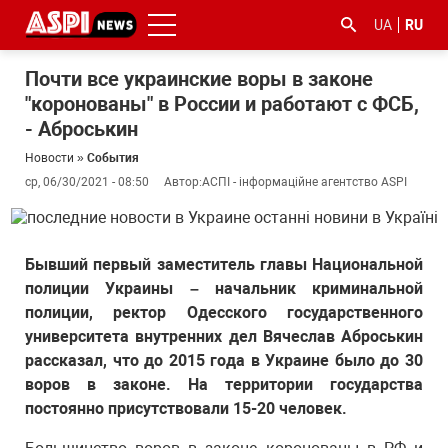
UA
RU
Почти все украинские воры в законе
"коронованы" в России и работают с ФСБ,
- Аброськин
Новости
»
События
ср, 06/30/2021 - 08:50
Автор:
АСПІ - інформаційне агентство ASPI
#ООС
#боротьба
#гфс
#Киев
#коронавірус
з
Бывший первый заместитель главы Национальной
корупцією
полиции Украины – начальник криминальной
полиции, ректор Одесского государственного
университета внутренних дел Вячеслав Аброськин
рассказал, что до 2015 года в Украине было до 30
воров в законе. На территории государства
постоянно присутствовали 15-20 человек.