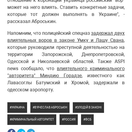
отношение к коронации украинца российский "вор"
может на него влиять. Ставить конкретные задачи,
которые тот должен выполнять в Украине", -
рассказал Аброськин.
Напомним, что полицейский спецназ
задержал двух
влиятельных воров в законе Умку и Лашу Свана
,
которые руководили преступной деятельностью на
территории Запорожской, Днепропетровской,
Одесской и Николаевской областей. Также ASPI
news сообщало, что
влиятельного криминального
"авторитета" Миндию Горадзе
, известного как
Лавасоглы Батумский и Хромой, задержали в
одесском аэропорту.
УКРАИНА
В’ЯЧЕСЛАВ АБРОСЬКІН
ЗЛОДІЙ В ЗАКОНІ
КРИМИНАЛЬНЫЙ АВТОРИТЕТ
РОССИЯ
ФСБ