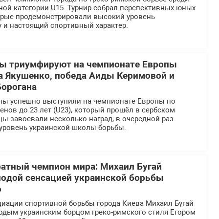
ной категории U15. Турнир собрал перспективных юных
орые продемонстрировали высокий уровень
 и настоящий спортивный характер.
цы триумфируют на чемпионате Европы
ра Якушенко, победа Аиды Керимовой и
Борогана
ны успешно выступили на чемпионате Европы по
енов до 23 лет (U23), который прошёл в сербском
цы завоевали несколько наград, в очередной раз
уровень украинской школы борьбы.
ратный чемпион мира: Михаил Бугай
лодой сенсацией украинской борьбы
о
циации спортивной борьбы города Киева Михаил Бугай
лодым украинским борцом греко-римского стиля Егором