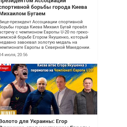
президентом Ассоциации
спортивной борьбы города Киева
Михаилом Бугаем
Вице-президент Ассоциации спортивной
борьбы города Киева Михаил Бугай провёл
встречу с чемпионом Европы U-20 по греко-
римской борьбе Егором Якушенко, который
недавно завоевал золотую медаль на
чемпионате Европы в Северной Македонии.
14 июля, 20:56
Спорт
Золото для Украины: Егор