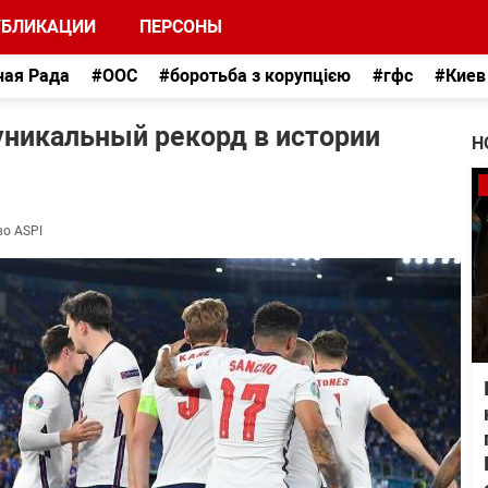
УБЛИКАЦИИ
ПЕРСОНЫ
ная Рада
#ООС
#боротьба з корупцією
#гфс
#Киев
уникальный рекорд в истории
Н
во ASPI