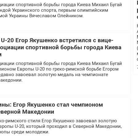
циации спортивной борьбы города Киева Михаил Бугай
гендой Украинского спорта, первым олимпийским
мой Украины Вячеславом Олейником.
U-20 Егор Якушенко встретился с вице-
оциации спортивной борьбы города Киева
м
циации спортивной борьбы города Киева Михаил Бугай
пионом Европы U-20 по греко-римской борьбе Егором
едавно завоевал золотую медаль на чемпионате
акедонии.
ины: Егор Якушенко стал чемпионом
еверной Македонии
ко-римского стиля Егор Якушенко завоевал золотую
вропы U-20, который проходил в Северной Македонии,
ропы среди молодежи.