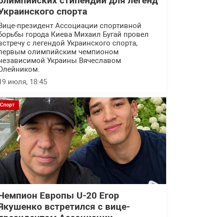
олимпийских стипендий для легенд
Украинского спорта
Вице-президент Ассоциации спортивной
борьбы города Киева Михаил Бугай провел
встречу с легендой Украинского спорта,
первым олимпийским чемпионом
независимой Украины Вячеславом
Олейником.
19 июля, 18:45
Спорт
Чемпион Европы U-20 Егор
Якушенко встретился с вице-