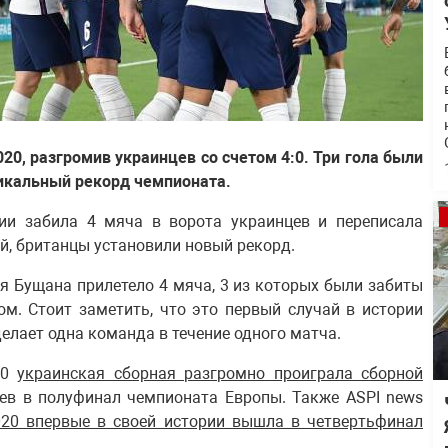
20, разгромив украинцев со счетом 4:0. Три гола были
никальный рекорд чемпионата.
лии забила 4 мяча в ворота украинцев и переписала
й, британцы установили новый рекорд.
я Бущана прилетело 4 мяча, 3 из которых были забиты
м. Стоит заметить, что это первый случай в истории
делает одна команда в течение одного матча.
20
украинская сборная разгромно проиграла сборной
цев в полуфинал чемпионата Европы. Также ASPI news
20 впервые в своей истории вышла в четвертьфинал