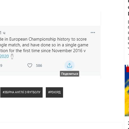
ЗБІРНА АНГЛІЇ З ФУТБОЛУ
РЕКОРД