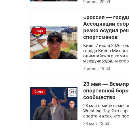
9 июля, 20:59
«россия — госуд
Ассоциации спор
резко осудил ре
Спорт
спортсменов
Киев, 7 июля 2026 го
города Киева Михаил
олимпийского комите
международным спор
7 июля, 19:53
23 мая — Всемир
спортивной борь
Спорт
сообщество
23 мая в мире отмеч
Wrestling Day. Этот 
спорта и всех, кто п
23 мая, 13:53