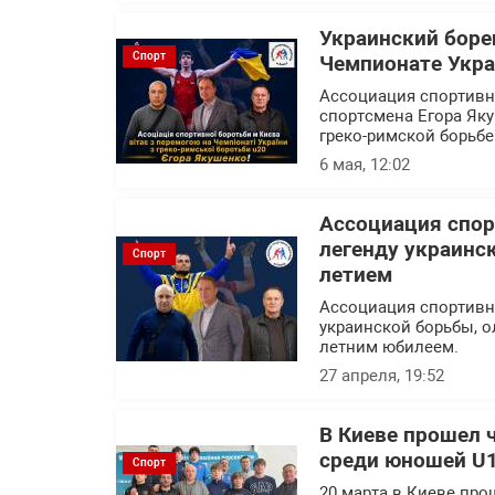
Украинский боре
Спорт
Чемпионате Укра
Ассоциация спортивн
спортсмена Егора Як
греко-римской борьбе
6 мая, 12:02
Ассоциация спор
легенду украинс
Спорт
летием
Ассоциация спортивн
украинской борьбы, о
летним юбилеем.
27 апреля, 19:52
В Киеве прошел 
среди юношей U
Спорт
20 марта в Киеве про