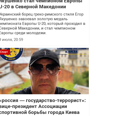
Якушенко стал чемпионом Европы
U-20 в Северной Македонии
Украинский борец греко-римского стиля Егор
Якушенко завоевал золотую медаль
чемпионата Европы U-20, который проходил в
Северной Македонии, и стал чемпионом
Европы среди молодежи.
9 июля, 20:59
Спорт
«россия — государство-террорист»:
вице-президент Ассоциации
спортивной борьбы города Киева