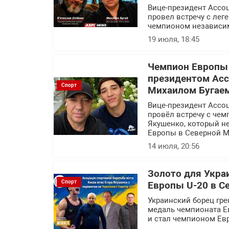
Вице-президент Ассо
провел встречу с ле
чемпионом независи
19 июля, 18:45
Чемпион Европы 
президентом Асс
Спорт
Михаилом Бугае
Вице-президент Ассо
провёл встречу с чем
Якушенко, который н
Европы в Северной М
14 июля, 20:56
Золото для Укра
Спорт
Европы U-20 в С
Украинский борец гре
медаль чемпионата Е
и стал чемпионом Ев