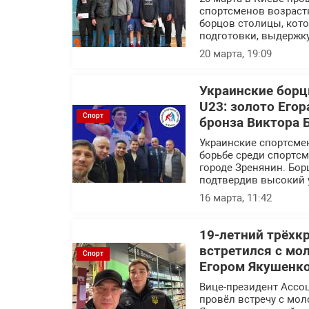
спортсменов возраст
борцов столицы, кот
подготовки, выдержку
20 марта, 19:09
Украинские бор
U23: золото Его
Спорт
бронза Виктора 
Украинские спортсме
борьбе среди спортсм
городе Зренянин. Бор
подтвердив высокий 
16 марта, 11:42
19-летний трёхк
встретился с мо
Спорт
Егором Якушенк
Вице-президент Ассо
провёл встречу с мо