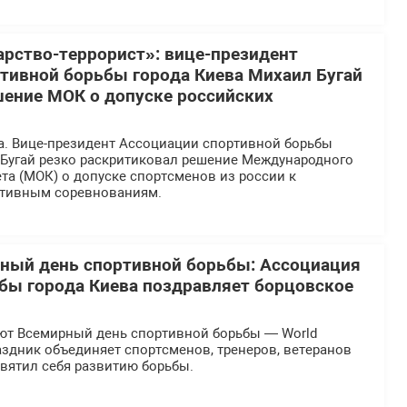
арство-террорист»: вице-президент
тивной борьбы города Киева Михаил Бугай
шение МОК о допуске российских
да. Вице-президент Ассоциации спортивной борьбы
 Бугай резко раскритиковал решение Международного
та (МОК) о допуске спортсменов из россии к
тивным соревнованиям.
ный день спортивной борьбы: Ассоциация
бы города Киева поздравляет борцовское
ают Всемирный день спортивной борьбы — World
праздник объединяет спортсменов, тренеров, ветеранов
освятил себя развитию борьбы.