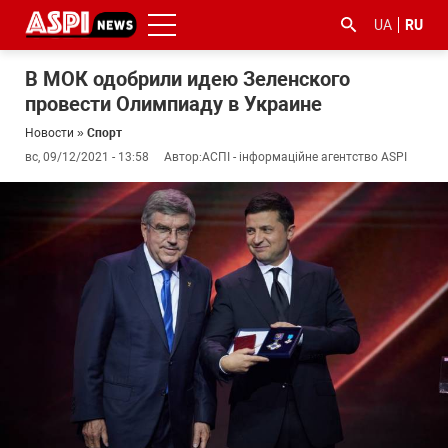
UA
RU
В МОК одобрили идею Зеленского
провести Олимпиаду в Украине
Новости
»
Спорт
вс, 09/12/2021 - 13:58
Автор:
АСПІ - інформаційне агентство ASPI
#ООС
#боротьба
#гфс
#Киев
#коронавірус
з
корупцією