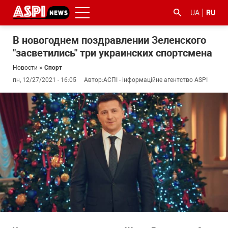
UA
RU
В новогоднем поздравлении Зеленского
"засветились" три украинских спортсмена
Новости
»
Спорт
пн, 12/27/2021 - 16:05
Автор:
АСПІ - інформаційне агентство ASPI
#ООС
#боротьба
#гфс
#Киев
#коронавірус
з
корупцією