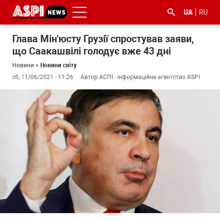
UA
RU
Глава Мін'юсту Грузії спростував заяви,
що Саакашвілі голодує вже 43 дні
Новини
»
Новини світу
сб, 11/06/2021 - 11:26
Автор:
АСПІ - інформаційне агентство ASPI
#ООС
#боротьба
#ДФС
#Київ
#коронавірус
з
корупцією