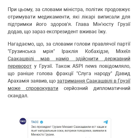
При цьому, за словами міністра, політик продовжує
отримувати медикаменти, які лікарі виписали для
підтримки його здоров'я. Глава Мін'юсту Грузії
додав, що зараз експрезидент вживає їжу.
Нагадаємо, що, за словами голови правлячої партії
"Грузинська мрія" Іраклія Кобахідзе, Міхеїл
Саакашвілі мав намір здійснити державний
переворот
у Грузії. Також ASPI news повідомляло,
що раніше голова фракції "Слуга народу" Давид
Арахамія заявив, що
затримання Саакашвілі в Грузії
може спровокувати
серйозний дипломатичний
скандал.