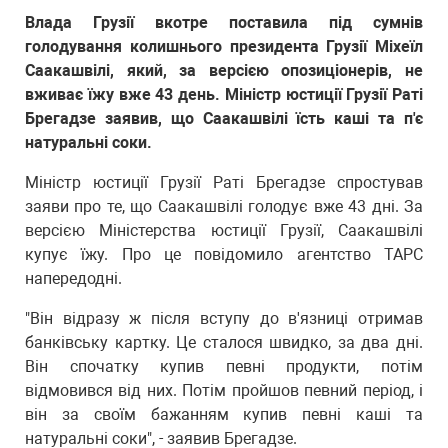
Влада Грузії вкотре поставила під сумнів
голодування колишнього президента Грузії Міхеїл
Саакашвілі, який, за версією опозиціонерів, не
вживає їжу вже 43 день. Міністр юстиції Грузії Раті
Брегадзе заявив, що Саакашвілі їсть каші та п'є
натуральні соки.
Міністр юстиції Грузії Раті Брегадзе спростував
заяви про те, що Саакашвілі голодує вже 43 дні. За
версією Міністерства юстиції Грузії, Саакашвілі
купує їжу. Про це повідомило агентство ТАРС
напередодні.
"Він відразу ж після вступу до в'язниці отримав
банківську картку. Це сталося швидко, за два дні.
Він спочатку купив певні продукти, потім
відмовився від них. Потім пройшов певний період, і
він за своїм бажанням купив певні каші та
натуральні соки", - заявив Брегадзе.