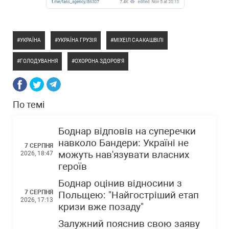
УКРАЇНА
УКРАЇНА ГРУЗІЯ
МІХЕІЛ СААКАШВІЛІ
ГОЛОДУВАННЯ
ОХОРОНА ЗДОРОВ'Я
По темі
Боднар відповів на суперечки
навколо Бандери: Україні не
7 СЕРПНЯ
можуть нав'язувати власних
2026, 18:47
героїв
Боднар оцінив відносини з
7 СЕРПНЯ
Польщею: "Найгостріший етап
2026, 17:13
кризи вже позаду"
Залужний пояснив свою заяву