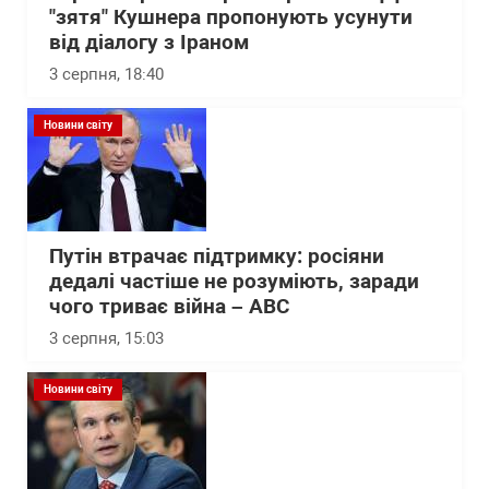
"зятя" Кушнера пропонують усунути
від діалогу з Іраном
3 серпня, 18:40
Новини світу
Путін втрачає підтримку: росіяни
дедалі частіше не розуміють, заради
чого триває війна – АВС
3 серпня, 15:03
Новини світу