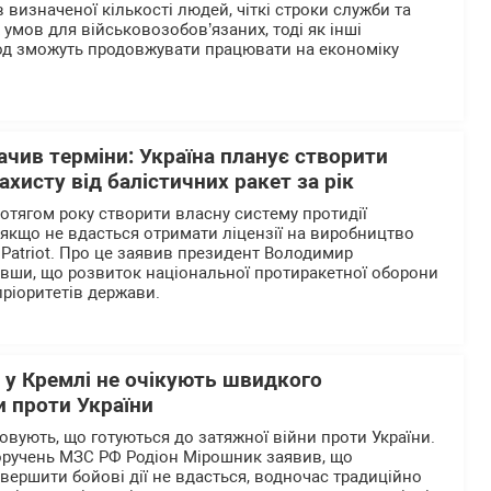
визначеної кількості людей, чіткі строки служби та
умов для військовозобов’язаних, тоді як інші
од зможуть продовжувати працювати на економіку
чив терміни: Україна планує створити
ахисту від балістичних ракет за рік
ротягом року створити власну систему протидії
 якщо не вдасться отримати ліцензії на виробництво
 Patriot. Про це заявив президент Володимир
вши, що розвиток національної протиракетної оборони
пріоритетів держави.
 у Кремлі не очікують швидкого
и проти України
ховують, що готуються до затяжної війни проти України.
оручень МЗС РФ Родіон Мірошник заявив, що
ершити бойові дії не вдасться, водночас традиційно