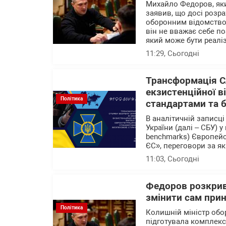
Михайло Федоров, яки
заявив, що досі розр
оборонним відомством
він не вважає себе п
який може бути реалі
11:29
, Сьогодні
Трансформація С
екзистенційної в
Політика
стандартами та 
В аналітичній записц
України (далі – СБУ) 
benchmarks) Європейс
ЄС», переговори за як
11:03
, Сьогодні
Федоров розкрив 
змінити сам при
Політика
Колишній міністр об
підготувала комплекс