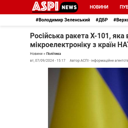
НОВИНИ
ПУБ
#Володимир Зеленський
#ДБР
#Верх
Російська ракета Х-101, яка
мікроелектроніку з країн Н
Новини
»
Політика
вт, 07/09/2024 - 15:17
Автор:
АСПІ - інформаційне агентст