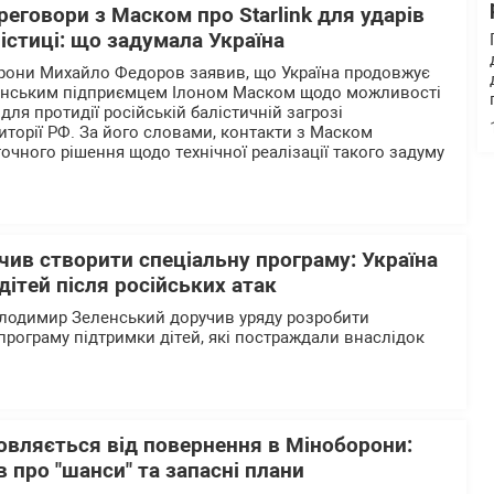
еговори з Маском про Starlink для ударів
лістиці: що задумала Україна
орони Михайло Федоров заявив, що Україна продовжує
анським підприємцем Ілоном Маском щодо можливості
 для протидії російській балістичній загрозі
иторії РФ. За його словами, контакти з Маском
очного рішення щодо технічної реалізації такого задуму
ив створити спеціальну програму: Україна
дітей після російських атак
олодимир Зеленський доручив уряду розробити
програму підтримки дітей, які постраждали внаслідок
овляється від повернення в Міноборони:
в про "шанси" та запасні плани