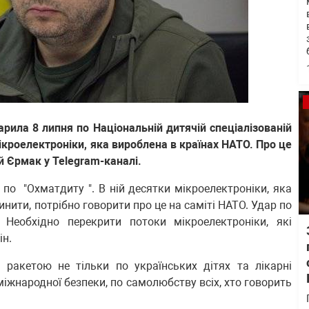
арила 8 липня по Національній дитячій спеціалізованій
мікроелектроніки, яка вироблена в країнах НАТО. Про це
й Єрмак у Telegram-каналі.
а по "Охматдиту ". В ній десятки мікроелектроніки, яка
инити, потрібно говорити про це на саміті НАТО. Удар по
Необхідно перекрити потоки мікроелектроніки, які
ін.
ракетою не тільки по українських дітях та лікарні
 міжнародної безпеки, по самолюбству всіх, хто говорить