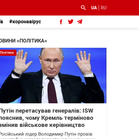
UA
RU
їв
#коронавірус
ОВИНИ «ПОЛІТИКА»
Політика
Путін перетасував генералів: ISW
пояснив, чому Кремль терміново
змінив військове керівництво
Російський лідер Володимир Путін провів