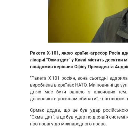
Ракета Х-101, якою країна-агресор Росія вд
лікарні "Охматдит" у Києві містить десятки 
повідомив керівник Офісу Президента Андрі
"Ракета Х-101 росіян, вона сьогодні вдарил
вироблена в країнах НАТО. Ми повинні це зуп
дітях має бути однією з ключових тем. 
дозволяють росіянам вбивати", - наголосив в
Єрмак додав, що це був удар російською 
"Охматдит", а це був удар по дірявій системі
про повагу до міжнародного права.