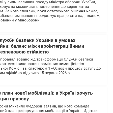
й у липні залишив посаду міністра оборони України,
аховує на можливість повернення до керівництва
. За його словами, поки остаточного рішення немає,
озбавленим шансів і продовжує працювати над планом,
зований у Міноборони.
лужби безпеки України в умовах
ійни: баланс між євроінтеграційними
безпековою стійкістю
і проаналізовано хід трансформації Служби безпеки
у контексті виконання проміжних вимог (interim
ької Комісії за Кластером 1 «Основи процесу вступу до
им офіційно відкрито 15 червня 2026 р.
план нової мобілізації: в Україні хочуть
нцип призову
орони Михайло Федоров заявив, що його команда
ний план реформування мобілізації в Україні. Йдеться