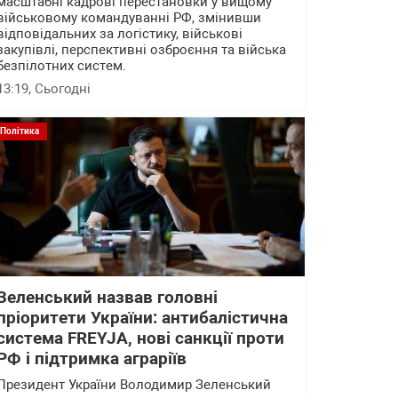
масштабні кадрові перестановки у вищому
військовому командуванні РФ, змінивши
відповідальних за логістику, військові
закупівлі, перспективні озброєння та війська
безпілотних систем.
13:19
, Сьогодні
Політика
Зеленський назвав головні
пріоритети України: антибалістична
система FREYJA, нові санкції проти
РФ і підтримка аграріїв
Президент України Володимир Зеленський