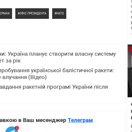
 ЄРМАК
ОФІС ПРЕЗИДЕНТА
НАТО
и: Україна планує створити власну систему
т за рік
робування української балістичної ракети:
 влучання (Відео)
авдання ракетній програмі України після
ставкою в Ваш месенджер
Телеграм
2