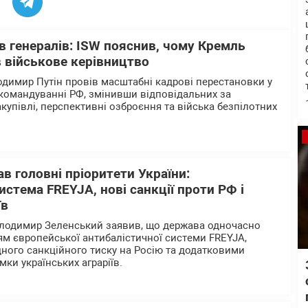
в генералів: ISW пояснив, чому Кремль
 військове керівництво
одимир Путін провів масштабні кадрові перестановки у
командуванні РФ, змінивши відповідальних за
закупівлі, перспективні озброєння та війська безпілотних
в головні пріоритети України:
истема FREYJA, нові санкції проти РФ і
їв
олодимир Зеленський заявив, що держава одночасно
м європейської антибалістичної системи FREYJA,
ого санкційного тиску на Росію та додатковими
мки українських аграріїв.