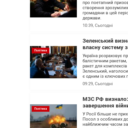
про поетапний призов 
створення зрозумілих 
громадяни в цей пері
держави.
10:39
, Сьогодні
Зеленський визна
власну систему з
Політика
Україна розраховує п
балістичним ракетам,
ракет для комплексів
Зеленський, наголоси
є одним із ключових 
09:29
, Сьогодні
МЗС РФ визнало:
завершення війн
Політика
У Росії більше не при
Посол з особливих д
найближчим часом зав