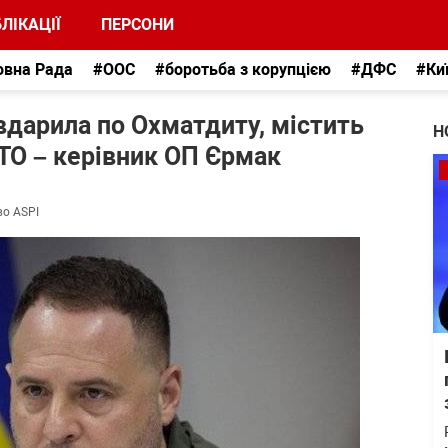
ЛІКАЦІЇ
ПЕРСОНИ
овна Рада
#ООС
#боротьба з корупцією
#ДФС
#Ки
 вдарила по Охматдиту, містить
Н
АТО – керівник ОП Єрмак
во ASPI