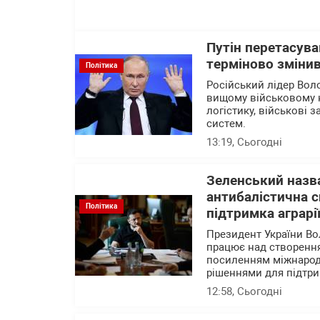
Путін перетасува
терміново змінив
Політика
Російський лідер Вол
вищому військовому 
логістику, військові 
систем.
13:19
, Сьогодні
Зеленський назва
антибалістична с
Політика
підтримка аграрі
Президент України В
працює над створення
посиленням міжнародн
рішеннями для підтри
12:58
, Сьогодні