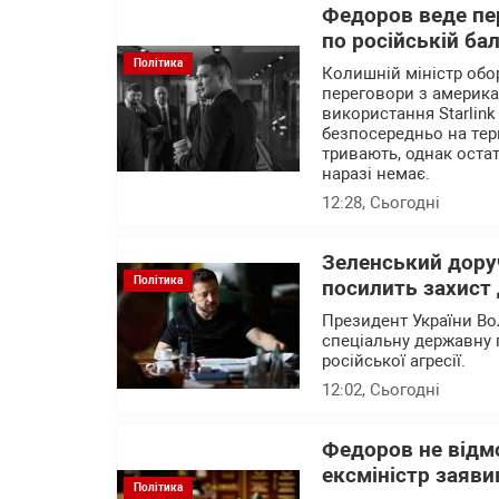
Федоров веде пер
по російській ба
Політика
Колишній міністр об
переговори з америк
використання Starlink
безпосередньо на тер
тривають, однак остат
наразі немає.
12:28
, Сьогодні
Зеленський доруч
Політика
посилить захист 
Президент України В
спеціальну державну 
російської агресії.
12:02
, Сьогодні
Федоров не відм
ексміністр заяви
Політика