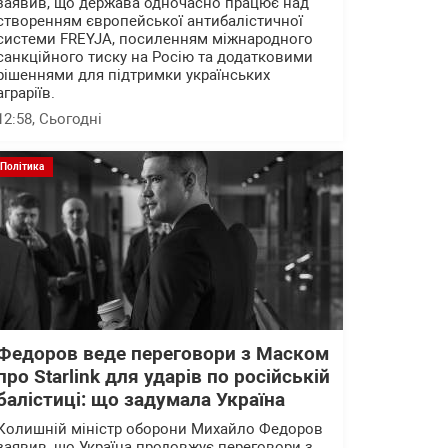
заявив, що держава одночасно працює над
створенням європейської антибалістичної
системи FREYJA, посиленням міжнародного
санкційного тиску на Росію та додатковими
рішеннями для підтримки українських
аграріїв.
12:58
, Сьогодні
Політика
Федоров веде переговори з Маском
про Starlink для ударів по російській
балістиці: що задумала Україна
Колишній міністр оборони Михайло Федоров
заявив, що Україна продовжує переговори з