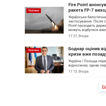
Fire Point анонсу
ракета FP-7 вихо
Політика
Українська балістичн
застосування. Після с
Point проходить держа
можуть відбутися вже
17:37
, Вчора
Боднар оцінив в
Політика
кризи вже позад
Україна і Польща пер
відносинах, однак ок
17:13
, Вчора
Б