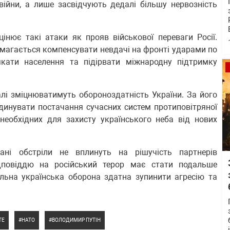
 війни, а лише засвідчують дедалі більшу нервозність
інює такі атаки як прояв військової переваги Росії.
амагається компенсувати невдачі на фронті ударами по
якати населення та підірвати міжнародну підтримку
лі зміцнюватимуть обороноздатність України. За його
инувати постачання сучасних систем протиповітряної
, необхідних для захисту українського неба від нових
ані обстріли не вплинуть на рішучість партнерів
ідповіддю на російський терор має стати подальше
льна українська оборона здатна зупинити агресію та
ТЕ
НАТО
ВОЛОДИМИР ПУТІН