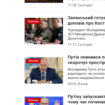
11:58
, Сьогодні
Зеленський готу
Політика
доповів про Кост
Президент Володимир
ЗСУ Михайлом Драпатим
Донеччині.
11:12
, Сьогодні
Путін опинився 
Політика
скорочує прості
Володимир Путін зітк
відкладати: як попов
хвилю невдоволення 
20:09
, Вчора
Путіну запускают
Політика
чому час почина