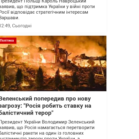
Президент Польщі Кароль Навроцький
заявив, що підтримка України у війні проти
Росії відповідає стратегічним інтересам
Варшави.
12:49
, Сьогодні
Політика
Зеленський попередив про нову
загрозу: "Росія робить ставку на
балістичний терор"
Президент України Володимир Зеленський
заявив, що Росія намагається перетворити
балістичні ракети на один із головних
інструментів терору проти України, а