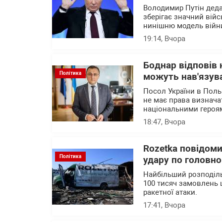
Володимир Путін деда
зберігає значний війс
нинішню модель війни
19:14
, Вчора
Боднар відповів 
Політика
можуть нав'язува
Посол України в Поль
не має права визначат
національними героя
18:47
, Вчора
Rozetka повідоми
Політика
удару по головно
Найбільший розподіль
100 тисяч замовлень 
ракетної атаки.
17:41
, Вчора