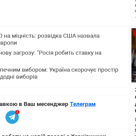
 на міцність: розвідка США назвала
Європи
ову загрозу: "Росія робить ставку на
печним вибором: Україна скорочує простір
додні виборів
ставкою в Ваш месенджер
Телеграм
2