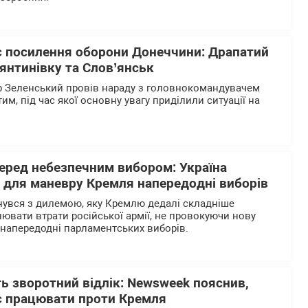
є посилення оборони Донеччини: Драпатий
янтинівку та Слов’янськ
 Зеленський провів нараду з головнокомандувачем
, під час якої основну увагу приділили ситуації на
перед небезпечним вибором: Україна
р для маневру Кремля напередодні виборів
нувся з дилемою, яку Кремлю дедалі складніше
нювати втрати російської армії, не провокуючи нову
напередодні парламентських виборів.
ь зворотний відлік: Newsweek пояснив,
є працювати проти Кремля