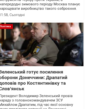
напередодні зимового періоду Москва планує
нарощувати виробництво такого озброєння.
11:58
, Сьогодні
Політика
Зеленський готує посилення
оборони Донеччини: Драпатий
доповів про Костянтинівку та
Слов’янськ
Президент Володимир Зеленський провів
нараду з головнокомандувачем ЗСУ
Михайлом Драпатим, під час якої основну