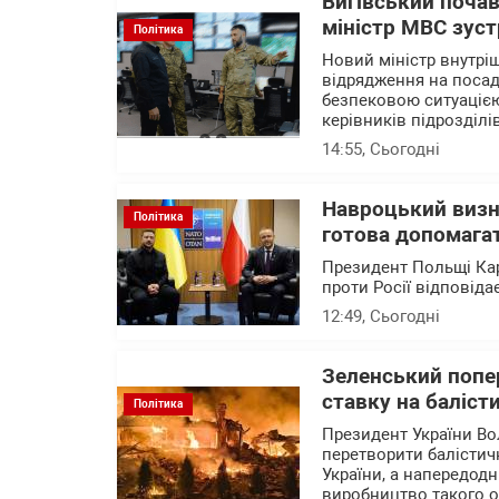
Вигівський почав
міністр МВС зустр
Політика
Новий міністр внутріш
відрядження на посаді
безпековою ситуацією
керівників підрозділі
14:55
, Сьогодні
Навроцький визн
Політика
готова допомагат
Президент Польщі Кар
проти Росії відповід
12:49
, Сьогодні
Зеленський попер
ставку на баліст
Політика
Президент України Во
перетворити балістичн
України, а напередод
виробництво такого 