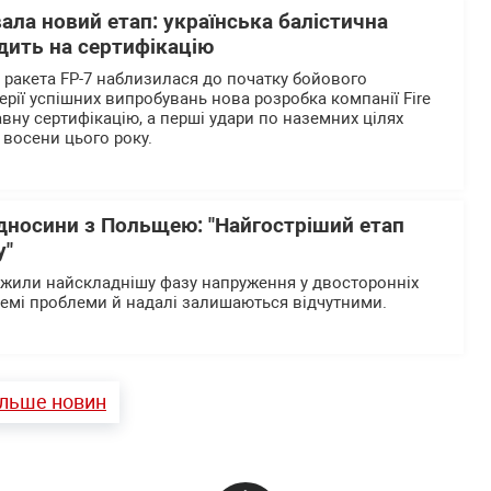
вала новий етап: українська балістична
дить на сертифікацію
а ракета FP-7 наблизилася до початку бойового
ерії успішних випробувань нова розробка компанії Fire
вну сертифікацію, а перші удари по наземних цілях
 восени цього року.
ідносини з Польщею: "Найгостріший етап
у"
ежили найскладнішу фазу напруження у двосторонніх
ремі проблеми й надалі залишаються відчутними.
ільше новин