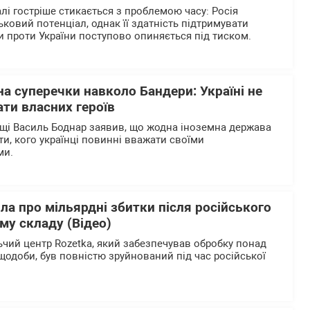
лі гостріше стикається з проблемою часу: Росія
ьковий потенціал, однак її здатність підтримувати
 проти України поступово опиняється під тиском.
на суперечки навколо Бандери: Україні не
ти власних героїв
щі Василь Боднар заявив, що жодна іноземна держава
и, кого українці повинні вважати своїми
ми.
ла про мільярдні збитки після російського
му складу (Відео)
чий центр Rozetka, який забезпечував обробку понад
щодоби, був повністю зруйнований під час російської