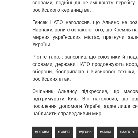
словами, подібні дії не змінюють перебігу
російського керівництва.
Генсек НАТО наголосив, що Альянс не розц
Навпаки, вони є ознакою того, що Кремль н
мирних українських містах, прагнучи зал
України.
Рютте також запевнив, що союзники й нада
словами, держави НАТО продовжують коорд
оборони, боєприпасів і військової техніки
російських атак.
Очільник Альянсу підкреслив, що масов
підтримувати Київ. Він наголосив, що в
посилення допомоги Україні, адже лише си
наблизити справедливий мир.
УКРАЇНА
РАКЕТА
ДРОНИ
АТАКА
МАРК РЮТ