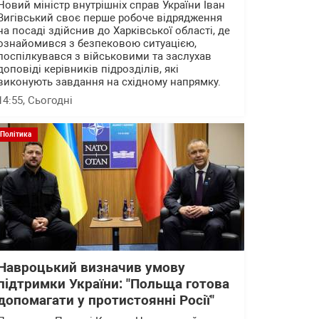
Новий міністр внутрішніх справ України Іван
Вигівський своє перше робоче відрядження
на посаді здійснив до Харківської області, де
ознайомився з безпековою ситуацією,
поспілкувався з військовими та заслухав
доповіді керівників підрозділів, які
виконують завдання на східному напрямку.
14:55
, Сьогодні
Політика
Навроцький визначив умову
підтримки України: "Польща готова
допомагати у протистоянні Росії"