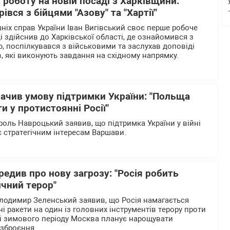
 роботу на новій посаді з Харківщини:
івся з бійцями "Азову" та "Хартії"
ніх справ України Іван Вигівський своє перше робоче
 здійснив до Харківської області, де ознайомився з
, поспілкувався з військовими та заслухав доповіді
в, які виконують завдання на східному напрямку.
ачив умову підтримки України: "Польща
и у протистоянні Росії"
оль Навроцький заявив, що підтримка України у війні
ає стратегічним інтересам Варшави.
едив про нову загрозу: "Росія робить
ичний терор"
лодимир Зеленський заявив, що Росія намагається
і ракети на один із головних інструментів терору проти
ні зимового періоду Москва планує нарощувати
озброєння.