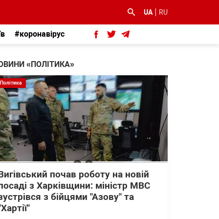
UA
RU
їв
#коронавірус
ОВИНИ «ПОЛІТИКА»
Політика
Вигівський почав роботу на новій
посаді з Харківщини: міністр МВС
зустрівся з бійцями "Азову" та
"Хартії"