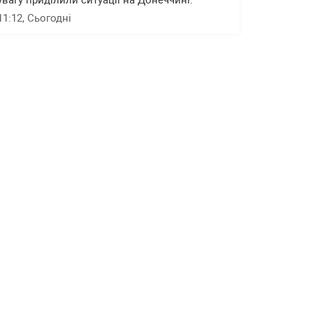
увагу приділили ситуації на Донеччині.
11:12
, Сьогодні