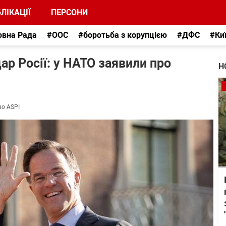
ЛІКАЦІЇ
ПЕРСОНИ
овна Рада
#ООС
#боротьба з корупцією
#ДФС
#Ки
р Росії: у НАТО заявили про
Н
во ASPI