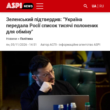
UA
RU
Зеленський підтвердив: "Україна
передала Росії список тисячі полонених
для обміну"
Новини
»
Політика
пн, 05/11/2026 - 14:51
Автор:
АСПІ - інформаційне агентство ASPI
#ООС
#боротьба
#ДФС
#Київ
#коронавірус
з
корупцією