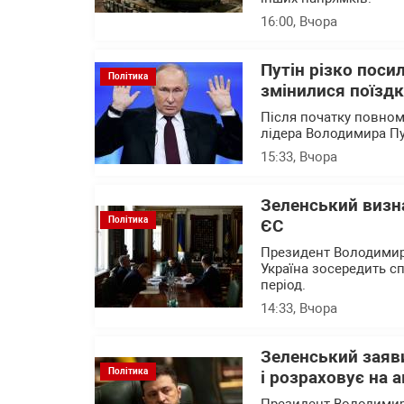
16:00
, Вчора
Путін різко поси
Політика
змінилися поїзд
Після початку повном
лідера Володимира Пу
15:33
, Вчора
Зеленський визна
Політика
ЄС
Президент Володимир 
Україна зосередить 
період.
14:33
, Вчора
Зеленський заяви
Політика
і розраховує на 