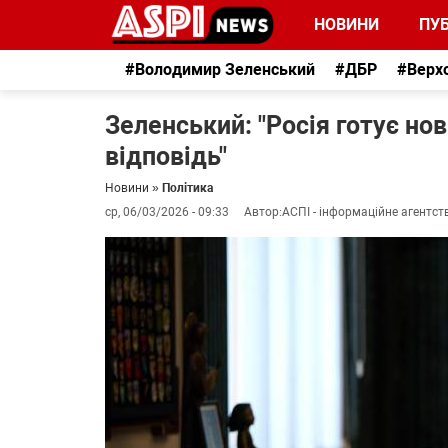
НОВИНИ
ПУБ
#Володимир Зеленський
#ДБР
#Верх
Зеленський: "Росія готує нов
відповідь"
Новини
»
Політика
ср, 06/03/2026 - 09:33
Автор:
АСПІ - інформаційне агентст