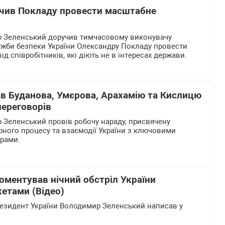
чив Покладу провести масштабне
 Зеленський доручив тимчасовому виконувачу
ужби безпеки України Олександру Покладу провести
д співробітників, які діють не в інтересах держави.
ав Буданова, Умєрова, Арахамію та Кислицю
переговорів
Зеленський провів робочу нараду, присвячену
рного процесу та взаємодії України з ключовими
ерами.
оментував нічний обстріл України
етами (Відео)
езидент України Володимир Зеленський написав у