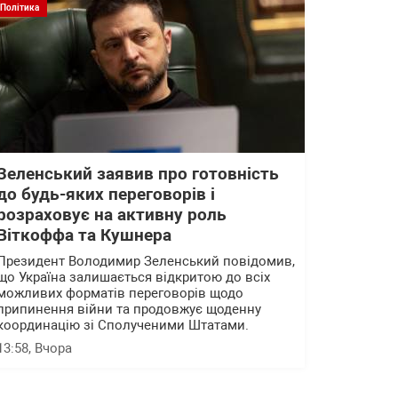
Політика
Зеленський заявив про готовність
до будь-яких переговорів і
розраховує на активну роль
Віткоффа та Кушнера
Президент Володимир Зеленський повідомив,
що Україна залишається відкритою до всіх
можливих форматів переговорів щодо
припинення війни та продовжує щоденну
координацію зі Сполученими Штатами.
13:58
, Вчора