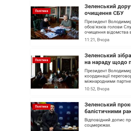
Зеленський дору
Політика
очищення СБУ
Президент Володимир
обов'язків голови Сл
очищення відомства ві
11:21
, Вчора
Зеленський зібр
Політика
на нараду щодо 
Президент Володимир 
координації перегово
міжнародними партн
10:52
, Вчора
Зеленський прок
Політика
балістичними рак
Відповідний допис пр
соцмережах.