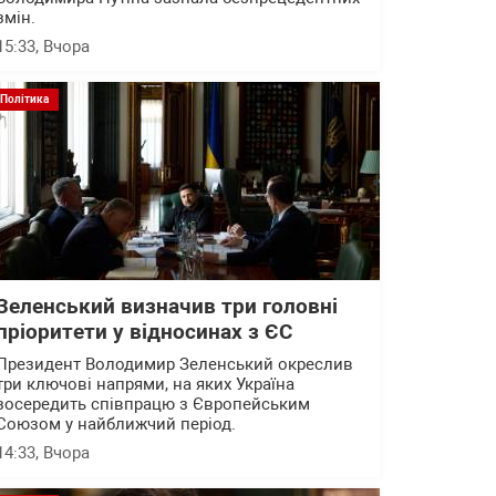
змін.
15:33
, Вчора
Політика
Зеленський визначив три головні
пріоритети у відносинах з ЄС
Президент Володимир Зеленський окреслив
три ключові напрями, на яких Україна
зосередить співпрацю з Європейським
Союзом у найближчий період.
14:33
, Вчора