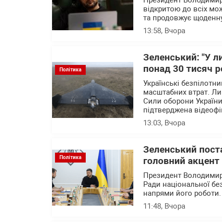
Президент Володимир
відкритою до всіх мо
та продовжує щоденн
13:58
, Вчора
Зеленський: "У л
понад 30 тисяч р
Політика
Українські безпілотн
масштабних втрат. Ли
Сили оборони України 
підтверджена відеофі
13:03
, Вчора
Зеленський пост
Політика
головний акцент 
Президент Володимир
Ради національної бе
напрями його роботи
11:48
, Вчора