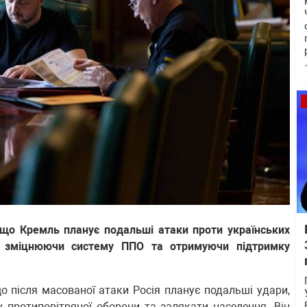
що Кремль планує подальші атаки проти українських
ь, зміцнюючи систему ППО та отримуючи підтримку
 після масованої атаки Росія планує подальші удари,
 протиповітряної оборони та залякати населення. Він