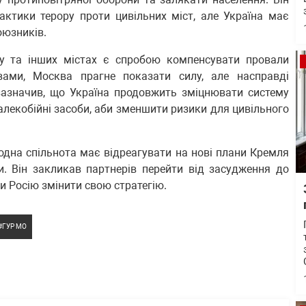
актики терору проти цивільних міст, але Україна має
оюзників.
ву та інших містах є спробою компенсувати провали
овами, Москва прагне показати силу, але насправді
 зазначив, що Україна продовжить зміцнювати систему
далекобійні засоби, аби зменшити ризики для цивільного
дна спільнота має відреагувати на нові плани Кремля
и. Він закликав партнерів перейти від засудження до
и Росію змінити свою стратегію.
ГУР МО