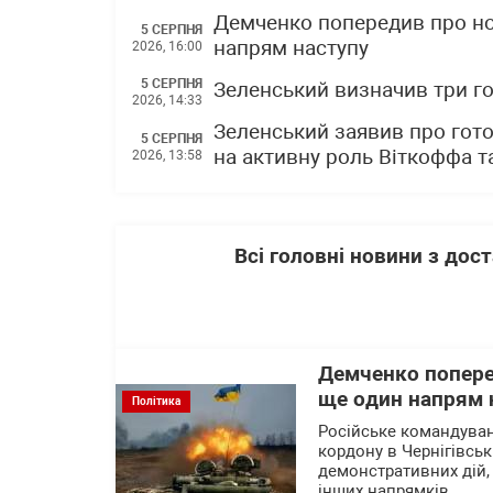
Демченко попередив про но
5 СЕРПНЯ
напрям наступу
2026, 16:00
5 СЕРПНЯ
Зеленський визначив три го
2026, 14:33
Зеленський заявив про гото
5 СЕРПНЯ
на активну роль Віткоффа 
2026, 13:58
Всі головні новини з до
Демченко попере
ще один напрям 
Політика
Російське командува
кордону в Чернігівськ
демонстративних дій,
інших напрямків.