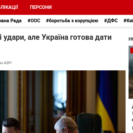
ЛІКАЦІЇ
ПЕРСОНИ
овна Рада
#ООС
#боротьба з корупцією
#ДФС
#Ки
і удари, але Україна готова дати
Н
во ASPI