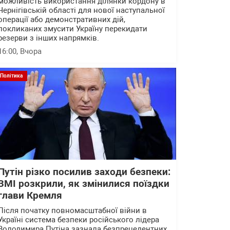
можливість використання ділянки кордону в
Чернігівській області для нової наступальної
операції або демонстративних дій,
покликаних змусити Україну перекидати
резерви з інших напрямків.
16:00
, Вчора
Політика
Путін різко посилив заходи безпеки:
ЗМІ розкрили, як змінилися поїздки
глави Кремля
Після початку повномасштабної війни в
Україні система безпеки російського лідера
Володимира Путіна зазнала безпрецедентних