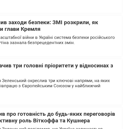
лив заходи безпеки: ЗМІ розкрили, як
ки глави Кремля
асштабної війни в Україні система безпеки російського
тіна зазнала безпрецедентних змін.
чив три головні пріоритети у відносинах з
Зеленський окреслив три ключові напрями, на яких
співпрацю з Європейським Союзом у найближчий
в про готовність до будь-яких переговорів
активну роль Віткоффа та Кушнера