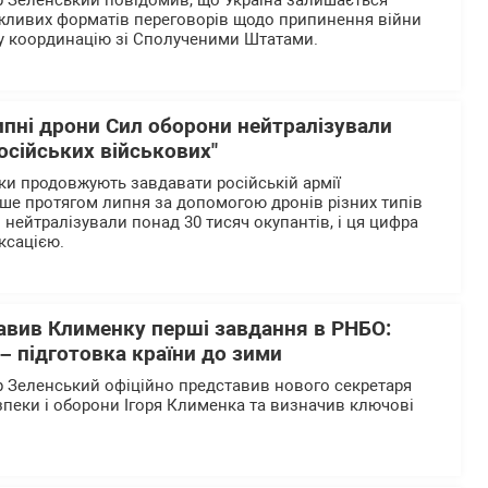
 Зеленський повідомив, що Україна залишається
жливих форматів переговорів щодо припинення війни
у координацію зі Сполученими Штатами.
ипні дрони Сил оборони нейтралізували
осійських військових"
ики продовжують завдавати російській армії
ше протягом липня за допомогою дронів різних типів
нейтралізували понад 30 тисяч окупантів, і ця цифра
ксацією.
авив Клименку перші завдання в РНБО:
– підготовка країни до зими
 Зеленський офіційно представив нового секретаря
зпеки і оборони Ігоря Клименка та визначив ключові
.