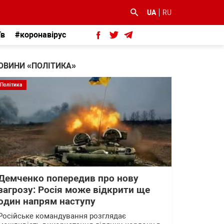
UA
RU
їв
#коронавірус
ОВИНИ «ПОЛІТИКА»
Політика
Демченко попередив про нову
загрозу: Росія може відкрити ще
один напрям наступу
Російське командування розглядає