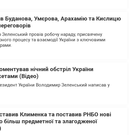
ав Буданова, Умєрова, Арахамію та Кислицю
переговорів
Зеленський провів робочу нараду, присвячену
рного процесу та взаємодії України з ключовими
ерами.
оментував нічний обстріл України
етами (Відео)
езидент України Володимир Зеленський написав у
ставив Клименка та поставив РНБО нові
ю більш предметної та злагодженої
)