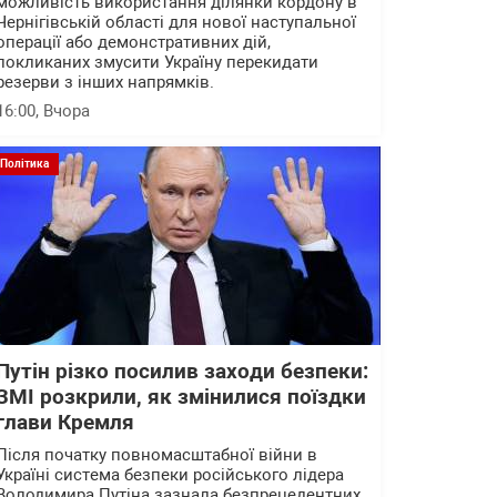
можливість використання ділянки кордону в
Чернігівській області для нової наступальної
операції або демонстративних дій,
покликаних змусити Україну перекидати
резерви з інших напрямків.
16:00
, Вчора
Політика
Путін різко посилив заходи безпеки:
ЗМІ розкрили, як змінилися поїздки
глави Кремля
Після початку повномасштабної війни в
Україні система безпеки російського лідера
Володимира Путіна зазнала безпрецедентних