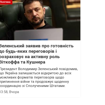
Політика
Зеленський заявив про готовність
до будь-яких переговорів і
розраховує на активну роль
Віткоффа та Кушнера
Президент Володимир Зеленський повідомив,
що Україна залишається відкритою до всіх
можливих форматів переговорів щодо
припинення війни та продовжує щоденну
координацію зі Сполученими Штатами.
13:58
, Вчора