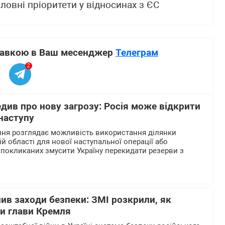
ловні пріоритети у відносинах з ЄС
ставкою в Ваш месенджер
Телеграм
2
див про нову загрозу: Росія може відкрити
наступу
ння розглядає можливість використання ділянки
ій області для нової наступальної операції або
 покликаних змусити Україну перекидати резерви з
лив заходи безпеки: ЗМІ розкрили, як
ки глави Кремля