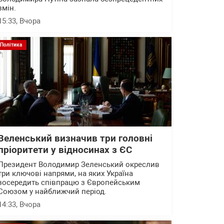
змін.
15:33
, Вчора
Політика
Зеленський визначив три головні
пріоритети у відносинах з ЄС
Президент Володимир Зеленський окреслив
три ключові напрями, на яких Україна
зосередить співпрацю з Європейським
Союзом у найближчий період.
14:33
, Вчора