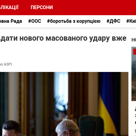
ЛІКАЦІЇ
ПЕРСОНИ
овна Рада
#ООС
#боротьба з корупцією
#ДФС
#Ки
вдати нового масованого удару вже
Н
во ASPI