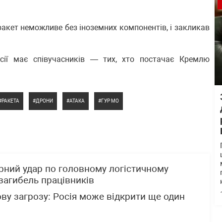
ракет неможливе без іноземних компонентів, і закликав
сії має співучасників — тих, хто постачає Кремлю
РАКЕТА
ДРОНИ
АТАКА
ГУР МО
рний удар по головному логістичному
 загибель працівників
ву загрозу: Росія може відкрити ще один