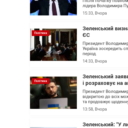
Після початку повном
лідера Володимира Пу
15:33
, Вчора
Зеленський визна
Політика
ЄС
Президент Володимир 
Україна зосередить 
період.
14:33
, Вчора
Зеленський заяви
Політика
і розраховує на 
Президент Володимир
відкритою до всіх мо
та продовжує щоденн
13:58
, Вчора
Зеленський: "У л