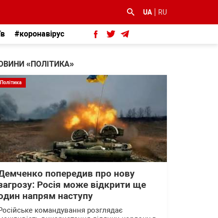
UA
RU
їв
#коронавірус
ОВИНИ «ПОЛІТИКА»
Політика
Демченко попередив про нову
загрозу: Росія може відкрити ще
один напрям наступу
Російське командування розглядає