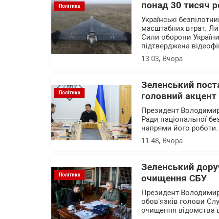
понад 30 тисяч р
Політика
Українські безпілотн
масштабних втрат. Ли
Сили оборони України 
підтверджена відеофі
13:03
, Вчора
Зеленський пост
Політика
головний акцент 
Президент Володимир
Ради національної бе
напрями його роботи
11:48
, Вчора
Зеленський дору
Політика
очищення СБУ
Президент Володимир
обов'язків голови Сл
очищення відомства ві