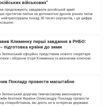
осійських військових"
ики продовжують завдавати російській армії
ше протягом липня за допомогою дронів різних типів
нейтралізували понад 30 тисяч окупантів, і ця цифра
ксацією.
авив Клименку перші завдання в РНБО:
– підготовка країни до зими
 Зеленський офіційно представив нового секретаря
зпеки і оборони Ігоря Клименка та визначив ключові
.
чив Покладу провести масштабне
 Зеленський доручив тимчасовому виконувачу
ужби безпеки України Олександру Покладу провести
д співробітників, які діють не в інтересах держави.