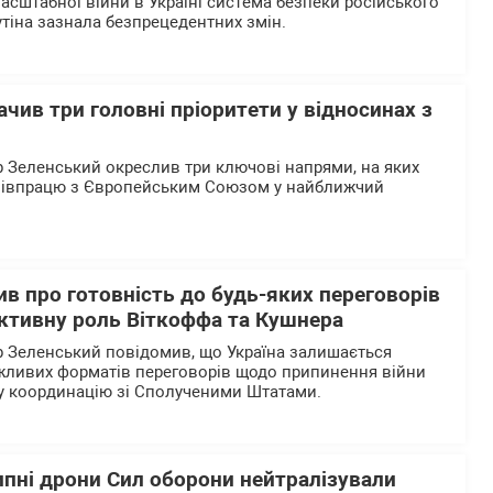
асштабної війни в Україні система безпеки російського
тіна зазнала безпрецедентних змін.
чив три головні пріоритети у відносинах з
Зеленський окреслив три ключові напрями, на яких
співпрацю з Європейським Союзом у найближчий
в про готовність до будь-яких переговорів
активну роль Віткоффа та Кушнера
 Зеленський повідомив, що Україна залишається
жливих форматів переговорів щодо припинення війни
у координацію зі Сполученими Штатами.
ипні дрони Сил оборони нейтралізували