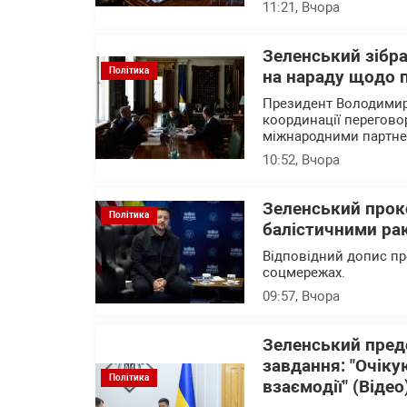
11:21
, Вчора
Зеленський зібр
Політика
на нараду щодо 
Президент Володимир 
координації перегово
міжнародними партн
10:52
, Вчора
Зеленський прок
Політика
балістичними рак
Відповідний допис пр
соцмережах.
09:57
, Вчора
Зеленський пред
завдання: "Очіку
Політика
взаємодії" (Відео