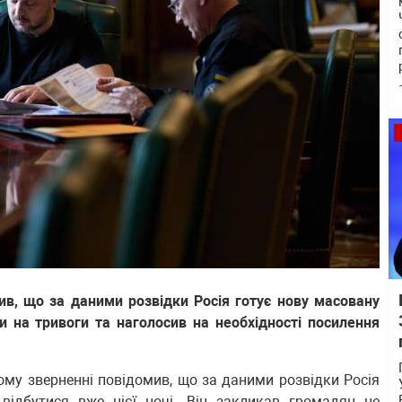
в, що за даними розвідки Росія готує нову масовану
и на тривоги та наголосив на необхідності посилення
му зверненні повідомив, що за даними розвідки Росія
відбутися вже цієї ночі. Він закликав громадян не