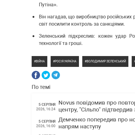
Путіна».
Він нагадав, що виробництво російських 
світ посилити контроль за санкціями.
Зеленський підкреслив: кожен удар Ро
технології та гроші.
ВІЙНА
РОСІЯ УКРАЇНА
ВОЛОДИМИР ЗЕЛЕНСЬКИЙ
По темі
Novus повідомив про повто
5 СЕРПНЯ
центру, "Сільпо" підтвердив
2026, 16:24
Демченко попередив про но
5 СЕРПНЯ
напрям наступу
2026, 16:00