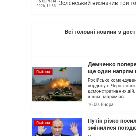
5 СЕРПНЯ
Зеленський визначив три го
2026, 14:33
Всі головні новини з до
Демченко попере
ще один напрям 
Політика
Російське командува
кордону в Чернігівськ
демонстративних дій,
інших напрямків.
16:00
, Вчора
Путін різко поси
Політика
змінилися поїзд