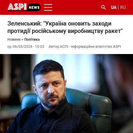
UA
RU
Зеленський: "Україна оновить заходи
протидії російському виробництву ракет"
Новини
»
Політика
ср, 06/03/2026 - 10:03
Автор:
АСПІ - інформаційне агентство ASPI
#ООС
#боротьба
#ДФС
#Київ
#коронавірус
з
корупцією