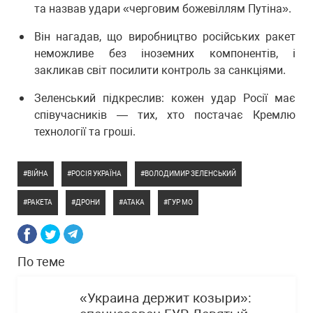
та назвав удари «черговим божевіллям Путіна».
Він нагадав, що виробництво російських ракет
неможливе без іноземних компонентів, і
закликав світ посилити контроль за санкціями.
Зеленський підкреслив: кожен удар Росії має
співучасників — тих, хто постачає Кремлю
технології та гроші.
ВІЙНА
РОСІЯ УКРАЇНА
ВОЛОДИМИР ЗЕЛЕНСЬКИЙ
РАКЕТА
ДРОНИ
АТАКА
ГУР МО
По теме
«Украина держит козыри»: