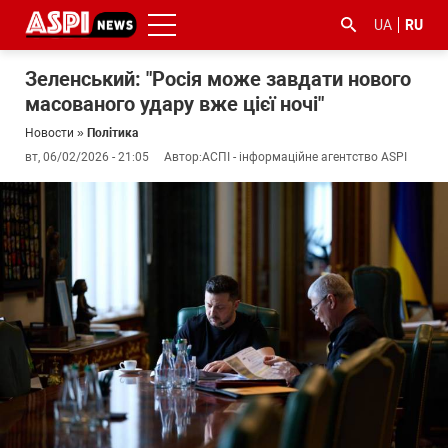
UA
RU
Зеленський: "Росія може завдати нового
масованого удару вже цієї ночі"
Новости
»
Політика
вт, 06/02/2026 - 21:05
Автор:
АСПІ - інформаційне агентство ASPI
#ООС
#боротьба
#гфс
#Киев
#коронавірус
з
корупцією