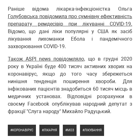
Раніше відома лікарка-інфекціоністка Ольга
Голубовська повідомила про сумнівну ефективність
препарату ремдесівір при лікуванні COVID-19.
Відомо, що дані ліки популярні у США як засіб
лікування лихоманки Ебола і пандемічного
захворювання COVID-19.
Також ASPI news повідомляло,
що в грудні 2020
року в Україні буде 400 тисяч активних хворих на
коронавірус, якщо до того часу збережеться
нинішня тенденція поширення хвороби. Для
інфікованих пацієнтів знадобиться 60 тисяч місць в
медичних установах. Відповідні розрахунки в
своєму Facebook опублікував народний депутат з
фракції "Слуга народу" Михайло Радуцький.
КОРОНАВІРУС
ЛІКАРНЯ
МОЗ
ЛІКУВАННЯ