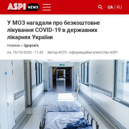
UA
RU
У МОЗ нагадали про безкоштовне
лікування COVID-19 в державних
лікарнях України
Новини
»
Здоров'я
пн, 10/19/2020 - 11:45
Автор:
АСПІ - інформаційне агентство ASPI
#ООС
#боротьба
#ДФС
#Київ
#коронавірус
з
корупцією