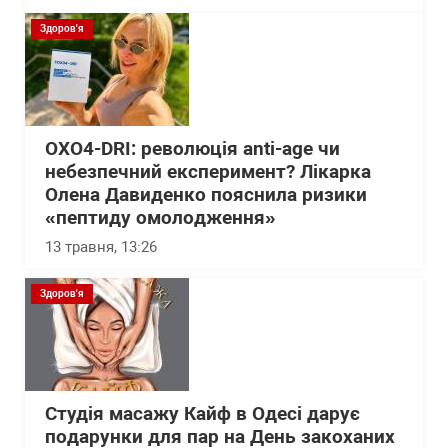
Здоров'я
OXO4-DRI: революція anti-age чи
небезпечний експеримент? Лікарка
Олена Давиденко пояснила ризики
«пептиду омолодження»
13 травня, 13:26
Здоров'я
Студія масажу Кайф в Одесі дарує
подарунки для пар на День закоханих