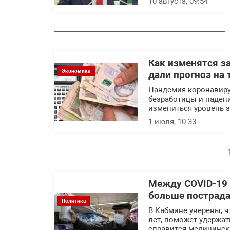
10 августа, 09:54
Как изменятся за
Экономика
дали прогноз на 
Пандемия коронавиру
безработицы и падени
измениться уровень 
1 июля, 10:33
Между COVID-19 
больше пострад
Политика
В Кабмине уверены, ч
лет, поможет удержат
справится медицинска