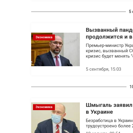
5
Вызванный панде
продолжится и в
Экономика
Премьер-министр Укр
кризис, вызванный CO
кризис будет менять 
5 сентября, 15:03
1
Шмыгаль заявил
Экономика
в Украине
Безработица в Украи
трудоустроено более 