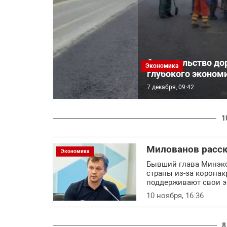
Строительство дор
Экономика
глубокого экономи
7 декабря, 09:42
1
Милованов расск
Экономика
Бывший глава Минэко
страны из-за корона
поддерживают свои эк
10 ноября, 16:36
8