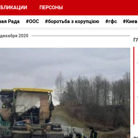
УБЛИКАЦИИ
ПЕРСОНЫ
ная Рада
#ООС
#боротьба з корупцією
#гфс
#Киев
 декабря 2020
Г