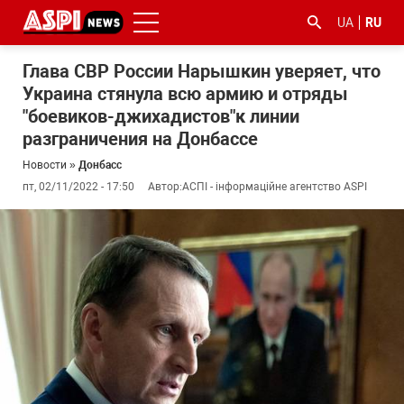
UA
RU
Глава СВР России Нарышкин уверяет, что
Украина стянула всю армию и отряды
"боевиков-джихадистов"к линии
разграничения на Донбассе
Новости
»
Донбасс
пт, 02/11/2022 - 17:50
Автор:
АСПІ - інформаційне агентство ASPI
#ООС
#боротьба
#гфс
#Киев
#коронавірус
з
корупцією