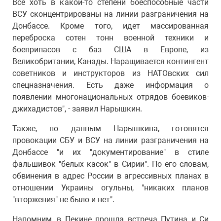
Все хоть в какой-то степени боеспособные части
ВСУ сконцентрированы на линии разграничения на
Донбассе. Кроме того, идет массированная
переброска сотен тонн военной техники и
боеприпасов с баз США в Европе, из
Великобритании, Канады. Наращивается контингент
советников и инструкторов из НАТОвских сил
спецназначения. Есть даже информация о
появлении многонациональных отрядов боевиков-
джихадистов", - заявил Нарышкин.
Также, по данным Нарышкина, готовятся
провокации СБУ и ВСУ на линии разграничения на
Донбассе "и их "документирование" в стиле
фальшивок "белых касок" в Сирии". По его словам,
обвинения в адрес России в агрессивных планах в
отношении Украины огульны, "никаких планов
"вторжения" не было и нет".
Напомним, в Пекине прошла встреча Путина и Си