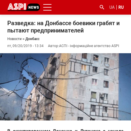
UA
RU
Разведка: на Донбассе боевики грабят и
пытают предпринимателей
Новости
»
Донбасс
пт, 09/20/2019 - 13:34
Автор:
АСПІ - інформаційне агентство ASPI
#ООС
#боротьба
#гфс
#Киев
#коронавірус
з
корупцією