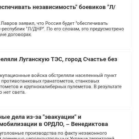
еспечивать независимость" боевиков "Л/
Лавров заявил, что Россия будет "обеспечивать
-республик "Л/ДНР". По его словам, это предусмотрено
не договорах.
еляли Луганскую ТЭС, город Счастье без
ккупационные войска обстреляли населенный пункт
х противотанковых гранатометов, станковых
тометов и крупнокалиберных пулеметов. В результате
о нет света.
ые дела из-за "эвакуации" и
мобилизации в ОРДЛО, – Венедиктова
 уголовные производства по факту незаконного
 временно неподконтрольных Украине территорий