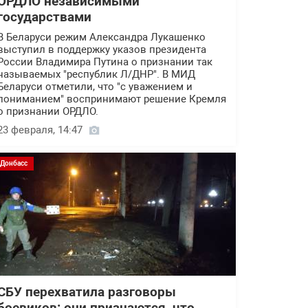
ОРДЛО независимыми
государствами
В Беларуси режим Александра Лукашенко
выступил в поддержку указов президента
России Владимира Путина о признании так
называемых "республик Л/ДНР". В МИД
Беларуси отметили, что "с уважением и
пониманием" воспринимают решение Кремля
о признании ОРДЛО.
23 февраля, 14:47
Донбасс
СБУ перехватила разговоры