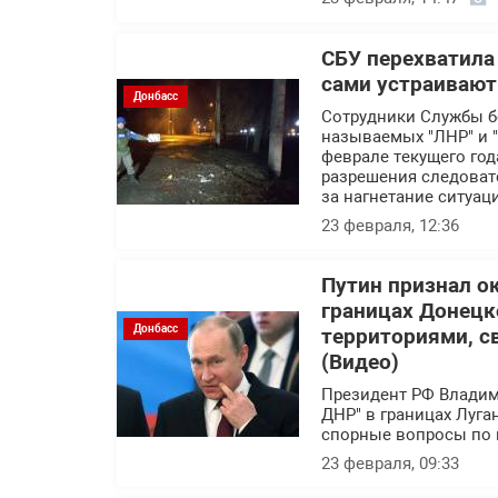
СБУ перехватила
сами устраивают
Донбасс
Сотрудники Службы б
называемых "ЛНР" и 
феврале текущего год
разрешения следовате
за нагнетание ситуац
23 февраля, 12:36
Путин признал о
границах Донецк
Донбасс
территориями, с
(Видео)
Президент РФ Владими
ДНР" в границах Луга
спорные вопросы по г
23 февраля, 09:33