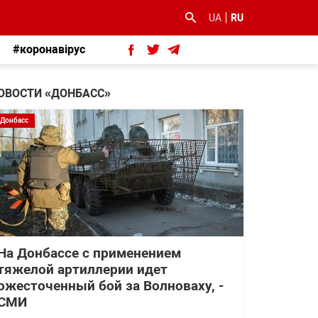
UA
RU
#коронавірус
ОВОСТИ «ДОНБАСС»
Донбасс
На Донбассе с применением
тяжелой артиллерии идет
ожесточенный бой за Волноваху, -
СМИ