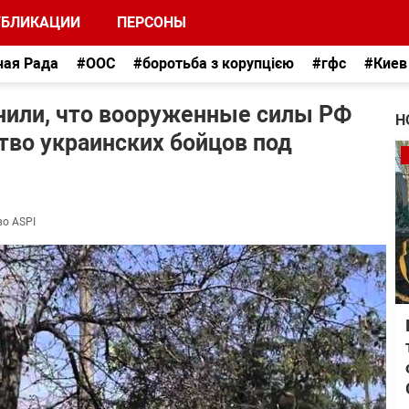
УБЛИКАЦИИ
ПЕРСОНЫ
ная Рада
#ООС
#боротьба з корупцією
#гфс
#Киев
нили, что вооруженные силы РФ
Н
тво украинских бойцов под
во ASPI