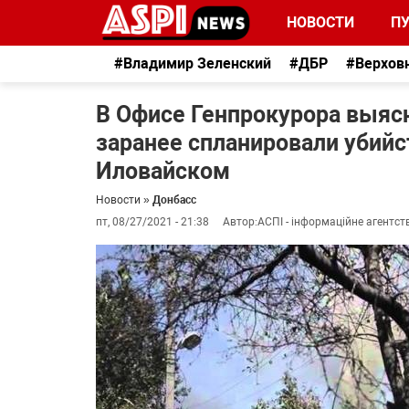
НОВОСТИ
П
#Владимир Зеленский
#ДБР
#Верхов
В Офисе Генпрокурора выяс
заранее спланировали убийс
Иловайском
Новости
»
Донбасс
пт, 08/27/2021 - 21:38
Автор:
АСПІ - інформаційне агентст