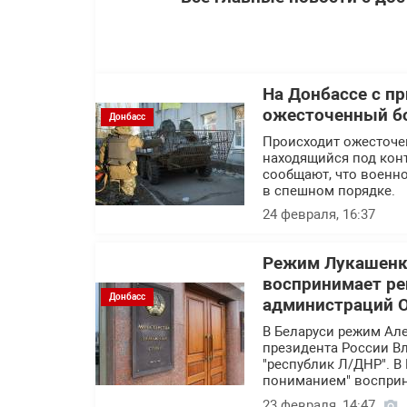
На Донбассе с п
ожесточенный бо
Донбасс
Происходит ожесточен
находящийся под конт
сообщают, что военн
в спешном порядке.
24 февраля, 16:37
Режим Лукашенко
воспринимает ре
Донбасс
администраций 
В Беларуси режим Ал
президента России В
"республик Л/ДНР". В
пониманием" восприн
23 февраля, 14:47