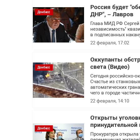
Россия будет "об
Донбасс
ДНР", – Лавров
Глава МИД РФ Сергей 
независимость" квази
в подписанных накану
22 февраля, 17:02
Оккупанты обстр
света (Видео)
Донбасс
Сегодня российско-о
Счастье из станковы
автоматических грана
чего в городе частичн
22 февраля, 14:10
Открыты уголовн
принудительной 
Донбасс
Прокуратура открыла
перемещения жителей