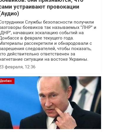
боевиков: они признаются, что
сами устраивают провокации
(Аудио)
Сотрудники Службы безопасности получили
разговоры боевиков так называемых "ЛНР" и
"ДНР", начавших эскалацию событий на
Донбассе в феврале текущего года.
Материалы рассекретили и обнародовали с
разрешения следователей, чтобы показать,
кто действительно ответственен за
нагнетание ситуации на востоке Украины.
23 февраля, 12:36
Донбасс