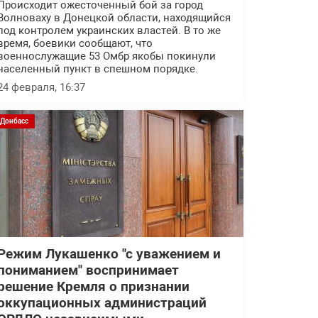
Происходит ожесточенный бой за город
Волноваху в Донецкой области, находящийся
под контролем украинских властей. В то же
время, боевики сообщают, что
военнослужащие 53 Омбр якобы покинули
населенный пункт в спешном порядке.
24 февраля, 16:37
Донбасс
Режим Лукашенко "с уважением и
пониманием" воспринимает
решение Кремля о признании
оккупационных администраций