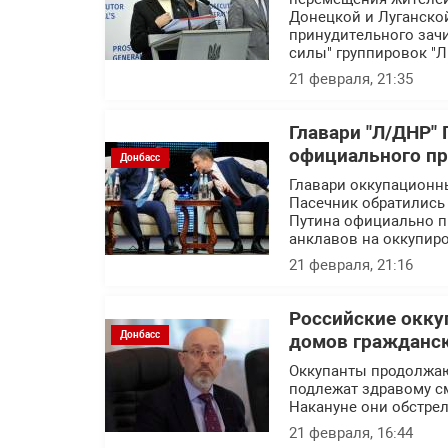
Донецкой и Луганской
принудительного зач
силы" группировок "Л
21 февраля, 21:35
Главари "Л/ДНР"
официального п
Донбасс
Главари оккупационн
Пасечник обратились
Путина официально п
анклавов на оккупир
21 февраля, 21:16
Российские окку
Донбасс
домов гражданск
Оккупанты продолжаю
подлежат здравому см
Накануне они обстре
21 февраля, 16:44