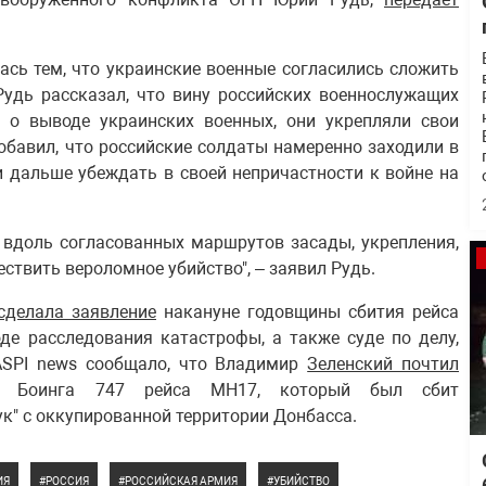
ась тем, что украинские военные согласились сложить
Рудь рассказал, что вину российских военнослужащих
в о выводе украинских военных, они укрепляли свои
обавил, что российские солдаты намеренно заходили в
и дальше убеждать в своей непричастности к войне на
 вдоль согласованных маршрутов засады, укрепления,
ствить вероломное убийство", – заявил Рудь.
сделала заявление
накануне годовщины сбития рейса
де расследования катастрофы, а также суде по делу,
ASPI news сообщало, что Владимир
Зеленский почтил
го Боинга 747 рейса МН17, который был сбит
к" с оккупированной территории Донбасса.
ИЯ
РОССИЯ
РОССИЙСКАЯ АРМИЯ
УБИЙСТВО