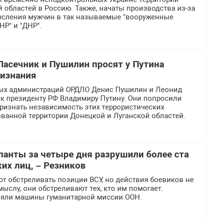
 областей в Россию. Также, начаты производства из-за
исления мужчин в так называемые "вооруженные
НР" и "ДНР".
 Пасечник и Пушилин просят у Путина
ризнания
ых администраций ОРДЛО Денис Пушилин и Леонид
 к президенту РФ Владимиру Путину. Они попросили
ризнать независимость этих террористических
ованной территории Донецкой и Луганской областей.
панты за четыре дня разрушили более ста
их лиц, – Резников
т обстреливать позиции ВСУ, но действия боевиков не
ыслу, они обстреливают тех, кто им помогает.
ляли машины гуманитарной миссии ООН.