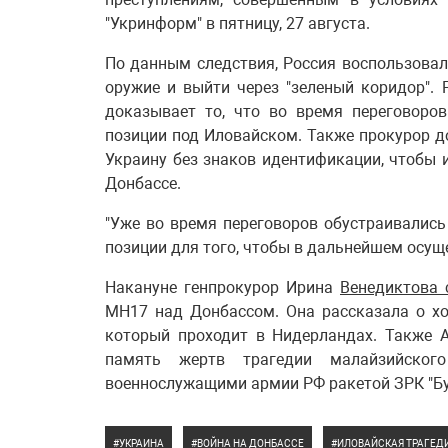
"Укринформ" в пятницу, 27 августа.
По данным следствия, Россия воспользовал
оружие и выйти через "зеленый коридор". 
доказывает то, что во время переговоро
позиции под Иловайском. Также прокурор д
Украину без знаков идентификации, чтобы 
Донбассе.
"Уже во время переговоров обустраивались
позиции для того, чтобы в дальнейшем осуще
Накануне генпрокурор Ирина
Венедиктова 
МН17 над Донбассом. Она рассказала о хо
который проходит в Нидерландах. Также 
память жертв трагедии малайзийско
военнослужащими армии РФ ракетой ЗРК "Бу
УКРАИНА
ВОЙНА НА ДОНБАССЕ
ИЛОВАЙСКАЯ ТРАГЕД