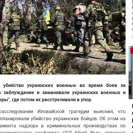
а убийство украинских военных во время боев за
в заблуждение и заманивали украинских военных и
ры", где потом их расстреливали в упор.
расследования Иловайской трагедии выяснил, что
планировали убийство украинских бойцов. Об этом на
тамента надзора в криминальных производствах по
х вооруженного конфликта ОГП Юрий Рудь,
передает