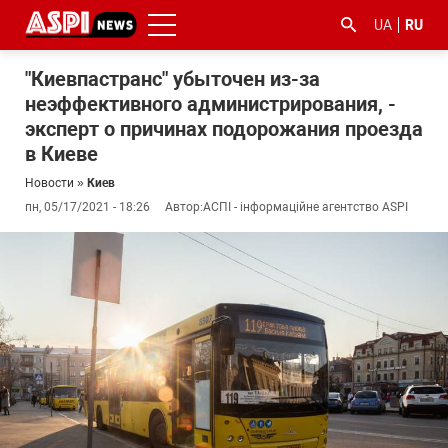
UA
RU
"Киевпастранс" убыточен из-за
неэффективного администрирования, -
эксперт о причинах подорожания проезда
в Киеве
Новости
»
Киев
пн, 05/17/2021 - 18:26
Автор:
АСПІ - інформаційне агентство ASPI
#ООС
#боротьба
#гфс
#Киев
#коронавірус
з
корупцією