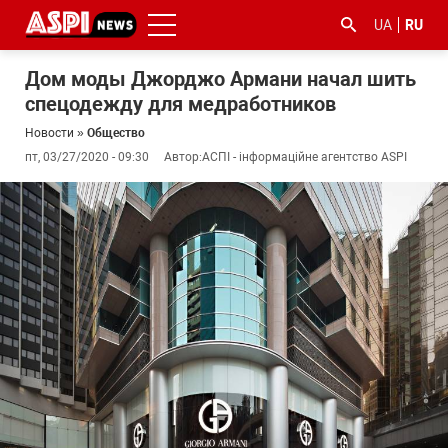
UA
RU
Дом моды Джорджо Армани начал шить
спецодежду для медработников
Новости
»
Общество
пт, 03/27/2020 - 09:30
Автор:
АСПІ - інформаційне агентство ASPI
#ООС
#боротьба
#гфс
#Киев
#коронавірус
з
корупцією