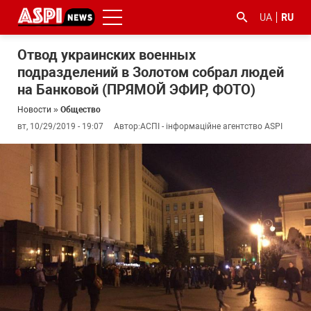
UA
RU
Отвод украинских военных
подразделений в Золотом собрал людей
на Банковой (ПРЯМОЙ ЭФИР, ФОТО)
Новости
»
Общество
вт, 10/29/2019 - 19:07
Автор:
АСПІ - інформаційне агентство ASPI
#ООС
#боротьба
#гфс
#Киев
#коронавірус
з
корупцією