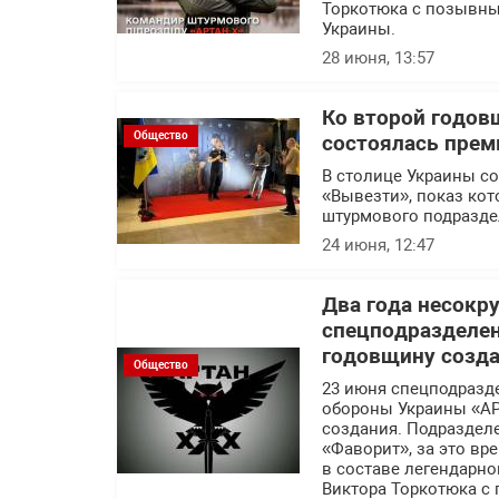
Торкотюка с позывны
Украины.
28 июня, 13:57
Ко второй годов
Общество
состоялась прем
В столице Украины с
«Вывезти», показ кот
штурмового подразде
24 июня, 12:47
Два года несокр
спецподразделе
годовщину созд
Общество
23 июня спецподразд
обороны Украины «АР
создания. Подраздел
«Фаворит», за это в
в составе легендарн
Виктора Торкотюка с