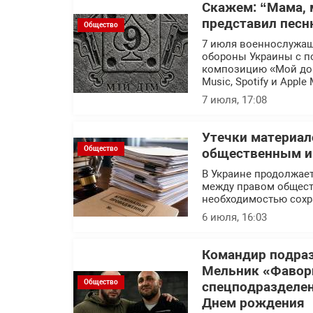
Скажем: “Мама, 
представил песн
Общество
7 июля военнослужащ
обороны Украины с п
композицию «Мой дом
Music, Spotify и Apple 
7 июля, 17:08
Утечки материал
Общество
общественным ин
В Украине продолжает
между правом общест
необходимостью сохр
6 июля, 16:03
Командир подраз
Мельник «Фавор
Общество
спецподразделен
Днем рождения