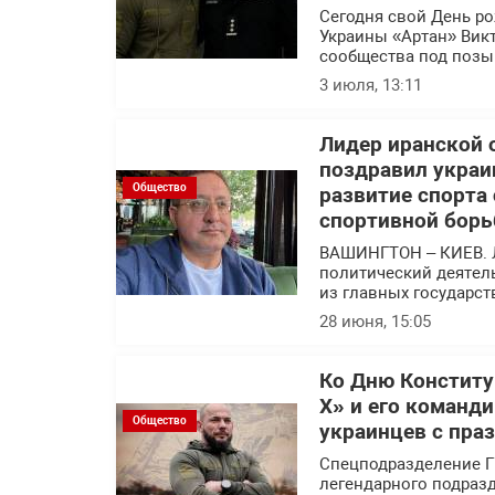
Сегодня свой День р
Украины «Артан» Вик
сообщества под позы
3 июля, 13:11
Лидер иранской 
поздравил украи
Общество
развитие спорта
спортивной борь
ВАШИНГТОН – КИЕВ. 
политический деятел
из главных государс
28 июня, 15:05
Ко Дню Конститу
Х» и его команд
Общество
украинцев с пра
Спецподразделение Г
легендарного подраз