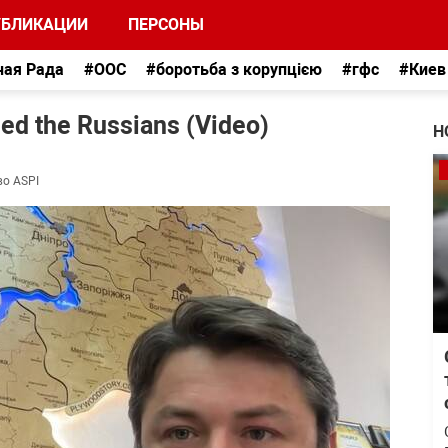
УБЛИКАЦИИ
ПЕРСОНЫ
ная Рада
#ООС
#боротьба з корупцією
#гфс
#Киев
ed the Russians (Video)
Н
во ASPI