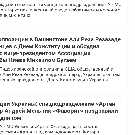
ождения отмечает командир спецподразделения ГУР МО
тор Торкотюк, известный среди побратимов и военного
вным «Титан».
оппозиции в Вашингтоне Али Реза Резазаде
нцев с Днем Конституции и обсудил
 с вице-президентом Ассоциации
бы Киева Михаилом Бугаем
Лидер иранской оппозиции в США, общественный и
ь Али Реза Резазаде поздравил народ Украины с одним
твенных праздников – Днем Конституции Украины.
ции Украины: спецподразделение «Артан
ир Андрей Мельник «Фаворит» поздравили
здником
УР МО Украины «Артан Х», входящее в состав
деления «Артан» под командованием Виктора