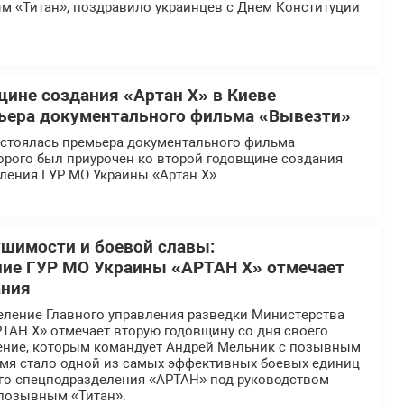
м «Титан», поздравило украинцев с Днем Конституции
щине создания «Артан Х» в Киеве
ьера документального фильма «Вывезти»
остоялась премьера документального фильма
орого был приурочен ко второй годовщине создания
ления ГУР МО Украины «Артан Х».
ушимости и боевой славы:
ние ГУР МО Украины «АРТАН Х» отмечает
ания
еление Главного управления разведки Министерства
ТАН Х» отмечает вторую годовщину со дня своего
ение, которым командует Андрей Мельник с позывным
ремя стало одной из самых эффективных боевых единиц
ого спецподразделения «АРТАН» под руководством
 позывным «Титан».