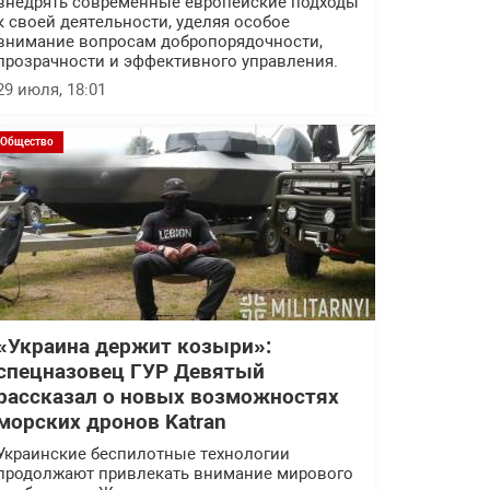
внедрять современные европейские подходы
к своей деятельности, уделяя особое
внимание вопросам добропорядочности,
прозрачности и эффективного управления.
29 июля, 18:01
Общество
«Украина держит козыри»:
спецназовец ГУР Девятый
рассказал о новых возможностях
морских дронов Katran
Украинские беспилотные технологии
продолжают привлекать внимание мирового