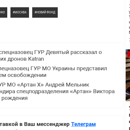
НКО
МОСКВА
НОВИЙ ФОНД
спецназовец ГУР Девятый рассказал о
х дронов Katran
спецназовец ГУР МО Украины представил
щем освобождении
УР МО «Артан Х» Андрей Мельник
ндира спецподразделения «Артан» Виктора
м рождения
ставкой в Ваш мессенджер
Телеграм