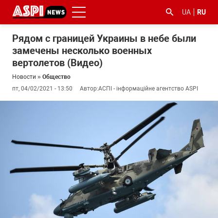
UA
RU
Рядом с границей Украины в небе были
замечены несколько военных
вертолетов (Видео)
Новости
»
Общество
пт, 04/02/2021 - 13:50
Автор:
АСПІ - інформаційне агентство ASPI
#ООС
#боротьба
#гфс
#Киев
#коронавірус
з
корупцією