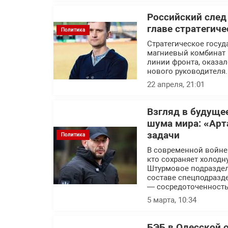
Российский след
главе стратегич
Политика
Стратегическое госуд
магниевый комбинат 
линии фронта, оказал
нового руководителя.
22 апреля, 21:01
Взгляд в будуще
шума мира: «Арт
задачи
Политика
В современной войне п
кто сохраняет холодн
Штурмовое подраздел
составе спецподразде
— сосредоточенность
5 марта, 10:34
БЭБ в Одесской 