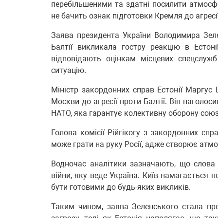
перебільшеними та здатні посилити атмосфе
не бачить ознак підготовки Кремля до агресії
Заява президента України Володимира Зеле
Балтії викликала гостру реакцію в Естоні
відповідають оцінкам місцевих спецслуж
ситуацію.
Міністр закордонних справ Естонії Маргус 
Москви до агресії проти Балтії. Він наголоси
НАТО, яка гарантує колективну оборону союз
Голова комісії Рійгікогу з закордонних сп
може грати на руку Росії, адже створює атмо
Водночас аналітики зазначають, що слова 
війни, яку веде Україна. Київ намагається 
бути готовими до будь-яких викликів.
Таким чином, заява Зеленського стала пре