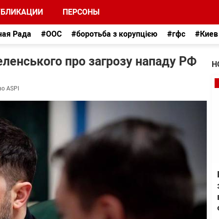
УБЛИКАЦИИ
ПЕРСОНЫ
ная Рада
#ООС
#боротьба з корупцією
#гфс
#Киев
Зеленського про загрозу нападу РФ
Н
во ASPI