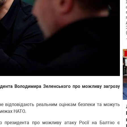
езидента Володимира Зеленського про можливу загрозу
 не відповідають реальним оцінкам безпеки та можуть
 межах НАТО.
го президента про можливу атаку Росії на Балтію є