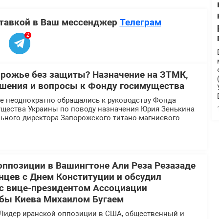
ставкой в Ваш мессенджер
Телеграм
2
орожье без защиты? Назначение на ЗТМК,
шения и вопросы к Фонду госимущества
 неоднократно обращались к руководству Фонда
ущества Украины по поводу назначения Юрия Зенькина
льного директора Запорожского титано-магниевого
оппозиции в Вашингтоне Али Реза Резазаде
нцев с Днем Конституции и обсудил
 с вице-президентом Ассоциации
бы Киева Михаилом Бугаем
Лидер иранской оппозиции в США, общественный и