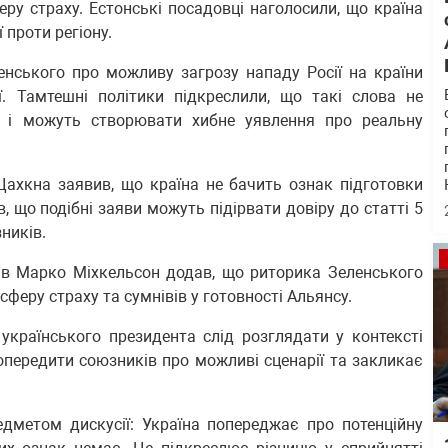
ру страху. Естонські посадовці наголосили, що країна
 проти регіону.
нського про можливу загрозу нападу Росії на країни
ї. Тамтешні політики підкреслили, що такі слова не
б і можуть створювати хибне уявлення про реальну
Цахкна заявив, що країна не бачить ознак підготовки
в, що подібні заяви можуть підірвати довіру до статті 5
ників.
рав Марко Міхкельсон додав, що риторика Зеленського
сферу страху та сумнівів у готовності Альянсу.
українського президента слід розглядати у контексті
попередити союзників про можливі сценарії та закликає
дметом дискусії: Україна попереджає про потенційну