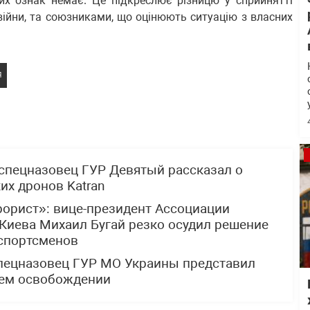
ких ознак немає. Це підкреслює різницю у сприйнятті
 війни, та союзниками, що оцінюють ситуацію з власних
Я
спецназовец ГУР Девятый рассказал о
х дронов Katran
рорист»: вице-президент Ассоциации
Киева Михаил Бугай резко осудил решение
 спортсменов
спецназовец ГУР МО Украины представил
щем освобождении