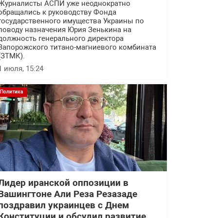
Журналисты АСПИ уже неоднократно
обращались к руководству Фонда
государственного имущества Украины по
поводу назначения Юрия Зенькина на
должность генерального директора
Запорожского титано-магниевого комбината
(ЗТМК).
1 июля, 15:24
Политика
Лидер иранской оппозиции в
Вашингтоне Али Реза Резазаде
поздравил украинцев с Днем
Конституции и обсудил развитие