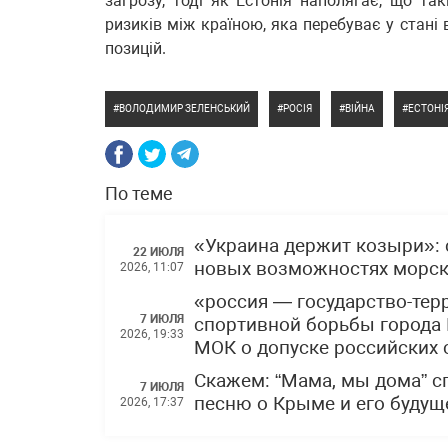
загрозу, тоді як Естонія наполягає, що та
ризиків між країною, яка перебуває у стані
позицій.
ВОЛОДИМИР ЗЕЛЕНСЬКИЙ
РОСІЯ
ВІЙНА
ЕСТОНІ
По теме
«Украина держит козыри»: 
22 ИЮЛЯ
новых возможностях морски
2026, 11:07
«россия — государство-тер
7 ИЮЛЯ
спортивной борьбы города 
2026, 19:33
МОК о допуске российских
Скажем: “Мама, мы дома” 
7 ИЮЛЯ
песню о Крыме и его буду
2026, 17:37