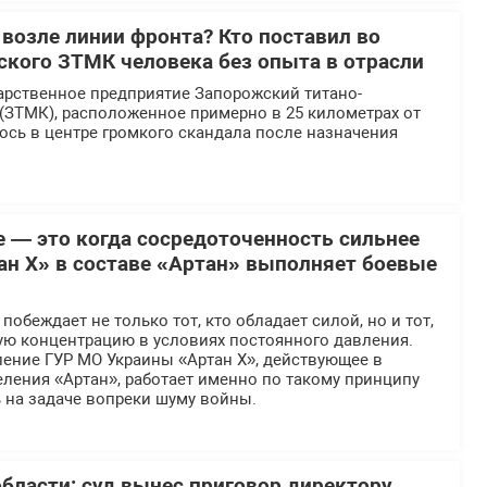
 возле линии фронта? Кто поставил во
еского ЗТМК человека без опыта в отрасли
арственное предприятие Запорожский титано-
(ЗТМК), расположенное примерно в 25 километрах от
ось в центре громкого скандала после назначения
е — это когда сосредоточенность сильнее
ан Х» в составе «Артан» выполняет боевые
обеждает не только тот, кто обладает силой, но и тот,
ую концентрацию в условиях постоянного давления.
ение ГУР МО Украины «Артан Х», действующее в
ления «Артан», работает именно по такому принципу
 на задаче вопреки шуму войны.
области: суд вынес приговор директору