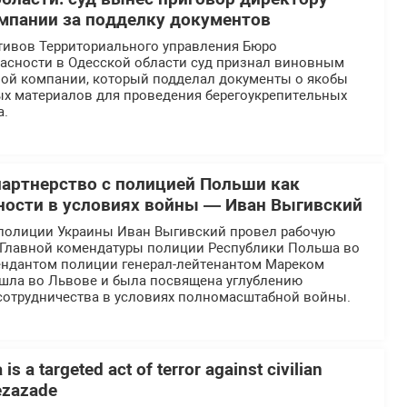
мпании за подделку документов
тивов Территориального управления Бюро
асности в Одесской области суд признал виновным
ной компании, который подделал документы о якобы
ых материалов для проведения берегоукрепительных
а.
партнерство с полицией Польши как
ности в условиях войны — Иван Выгивский
полиции Украины Иван Выгивский провел рабочую
й Главной комендатуры полиции Республики Польша во
ендантом полиции генерал-лейтенантом Мареком
ошла во Львове и была посвящена углублению
отрудничества в условиях полномасштабной войны.
is a targeted act of terror against civilian
Rezazade