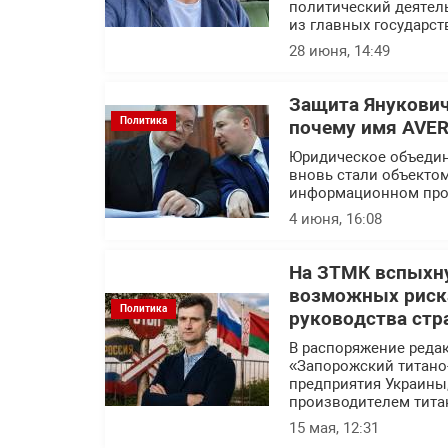
политический деятел
из главных государс
28 июня, 14:49
Защита Янукович
Политика
почему имя AVER
Юридическое объедин
вновь стали объекто
информационном про
4 июня, 16:08
На ЗТМК вспыхну
возможных риска
Политика
руководства стр
В распоряжение реда
«Запорожский титано
предприятия Украины
производителем тита
15 мая, 12:31