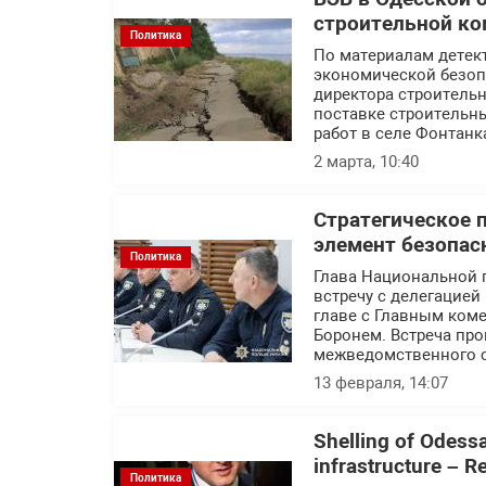
строительной ко
Политика
По материалам детек
экономической безоп
директора строитель
поставке строительн
работ в селе Фонтанк
2 марта, 10:40
Стратегическое 
элемент безопас
Политика
Глава Национальной 
встречу с делегацие
главе с Главным ком
Боронем. Встреча пр
межведомственного с
13 февраля, 14:07
Shelling of Odessa 
infrastructure – 
Политика