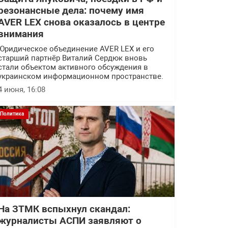
резонансные дела: почему имя
AVER LEX снова оказалось в центре
внимания
Юридическое объединение AVER LEX и его
старший партнёр Виталий Сердюк вновь
стали объектом активного обсуждения в
украинском информационном пространстве.
4 июня, 16:08
Политика
На ЗТМК вспыхнул скандал:
журналисты АСПИ заявляют о