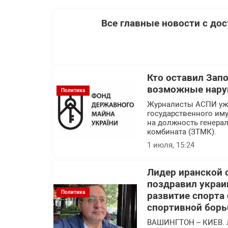
Все главные новости с до
Кто оставил Зап
возможные нару
Политика
Журналисты АСПИ уже
государственного им
на должность генера
комбината (ЗТМК).
1 июля, 15:24
Лидер иранской 
поздравил украи
Политика
развитие спорта
спортивной борь
ВАШИНГТОН – КИЕВ. 