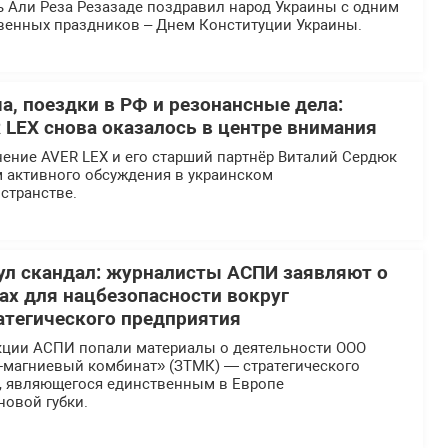
ь Али Реза Резазаде поздравил народ Украины с одним
твенных праздников – Днем Конституции Украины.
а, поездки в РФ и резонансные дела:
 LEX снова оказалось в центре внимания
ение AVER LEX и его старший партнёр Виталий Сердюк
м активного обсуждения в украинском
странстве.
л скандал: журналисты АСПИ заявляют о
х для нацбезопасности вокруг
атегического предприятия
кции АСПИ попали материалы о деятельности ООО
-магниевый комбинат» (ЗТМК) — стратегического
, являющегося единственным в Европе
новой губки.