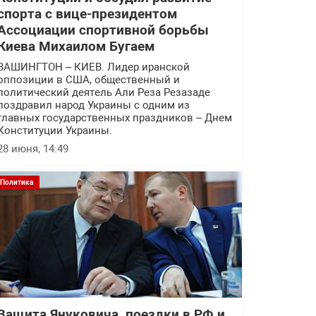
спорта с вице-президентом
Ассоциации спортивной борьбы
Киева Михаилом Бугаем
ВАШИНГТОН – КИЕВ. Лидер иранской
оппозиции в США, общественный и
политический деятель Али Реза Резазаде
поздравил народ Украины с одним из
главных государственных праздников – Днем
Конституции Украины.
28 июня, 14:49
Политика
Защита Януковича, поездки в РФ и