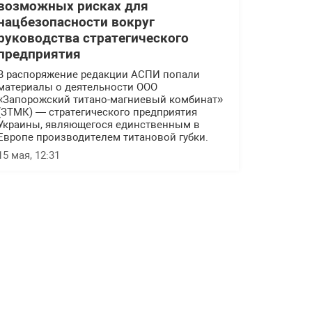
возможных рисках для
нацбезопасности вокруг
руководства стратегического
предприятия
В распоряжение редакции АСПИ попали
материалы о деятельности ООО
«Запорожский титано-магниевый комбинат»
(ЗТМК) — стратегического предприятия
Украины, являющегося единственным в
Европе производителем титановой губки.
15 мая, 12:31