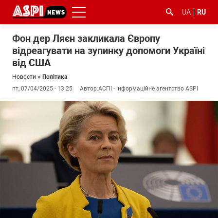
UA
RU
Фон дер Ляєн закликала Європу
відреагувати на зупинку допомоги Україні
від США
Новости
»
Політика
пт, 07/04/2025 - 13:25
Автор:
АСПІ - інформаційне агентство ASPI
#ООС
#боротьба
#гфс
#Киев
#коронавірус
з
корупцією