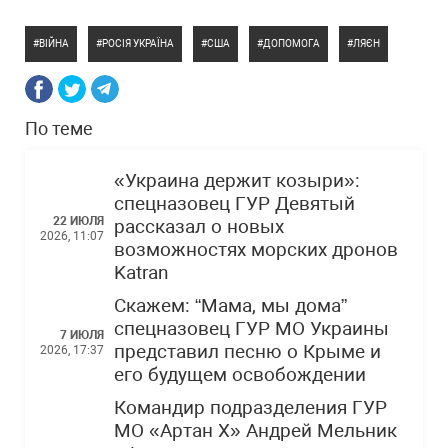
ВІЙНА
РОСІЯ УКРАЇНА
США
ДОПОМОГА
ЛЯЄН
По теме
«Украина держит козыри»:
спецназовец ГУР Девятый
22 ИЮЛЯ
рассказал о новых
2026, 11:07
возможностях морских дронов
Katran
Скажем: “Мама, мы дома”
спецназовец ГУР МО Украины
7 ИЮЛЯ
представил песню о Крыме и
2026, 17:37
его будущем освобождении
Командир подразделения ГУР
МО «Артан Х» Андрей Мельник