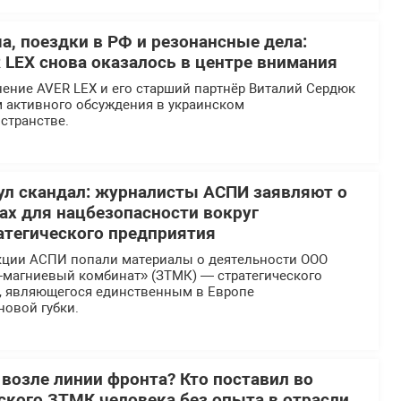
а, поездки в РФ и резонансные дела:
 LEX снова оказалось в центре внимания
ение AVER LEX и его старший партнёр Виталий Сердюк
м активного обсуждения в украинском
странстве.
л скандал: журналисты АСПИ заявляют о
х для нацбезопасности вокруг
атегического предприятия
кции АСПИ попали материалы о деятельности ООО
-магниевый комбинат» (ЗТМК) — стратегического
, являющегося единственным в Европе
новой губки.
 возле линии фронта? Кто поставил во
еского ЗТМК человека без опыта в отрасли