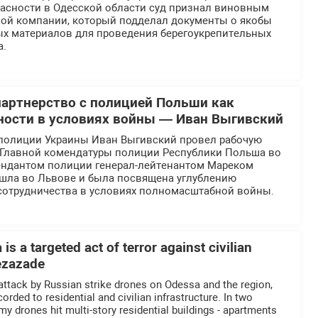
асности в Одесской области суд признал виновным
ной компании, который подделал документы о якобы
ых материалов для проведения берегоукрепительных
а.
партнерство с полицией Польши как
ности в условиях войны — Иван Выгивский
полиции Украины Иван Выгивский провел рабочую
й Главной комендатуры полиции Республики Польша во
ендантом полиции генерал-лейтенантом Мареком
ошла во Львове и была посвящена углублению
отрудничества в условиях полномасштабной войны.
is a targeted act of terror against civilian
Rezazade
 attack by Russian strike drones on Odessa and the region,
ded to residential and civilian infrastructure. In two
nemy drones hit multi-story residential buildings - apartments