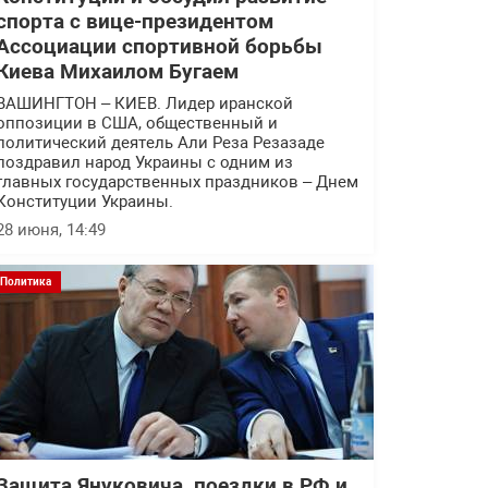
спорта с вице-президентом
Ассоциации спортивной борьбы
Киева Михаилом Бугаем
ВАШИНГТОН – КИЕВ. Лидер иранской
оппозиции в США, общественный и
политический деятель Али Реза Резазаде
поздравил народ Украины с одним из
главных государственных праздников – Днем
Конституции Украины.
28 июня, 14:49
Политика
Защита Януковича, поездки в РФ и