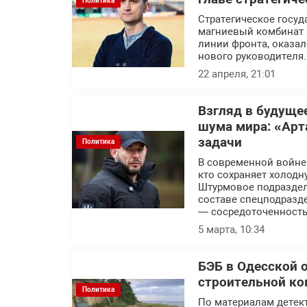
Политика
Стратегическое госуд
магниевый комбинат 
линии фронта, оказал
нового руководителя.
22 апреля, 21:01
Взгляд в будуще
шума мира: «Арт
задачи
Политика
В современной войне п
кто сохраняет холодн
Штурмовое подраздел
составе спецподразде
— сосредоточенность
5 марта, 10:34
БЭБ в Одесской 
строительной ко
Политика
По материалам детек