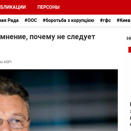
УБЛИКАЦИИ
ПЕРСОНЫ
ная Рада
#ООС
#боротьба з корупцією
#гфс
#Киев
мнение, почему не следует
Н
во ASPI