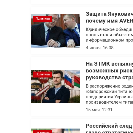
Защита Янукович
Политика
почему имя AVER
Юридическое объедин
вновь стали объекто
информационном про
4 июня, 16:08
На ЗТМК вспыхну
возможных риска
Политика
руководства стр
В распоряжение реда
«Запорожский титано
предприятия Украины
производителем тита
15 мая, 12:31
Российский след
главе стратегич