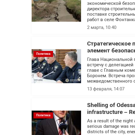
экономической безоп
директора строитель
поставке строительн
работ в селе Фонтанк
2 марта, 10:40
Стратегическое 
элемент безопас
Политика
Глава Национальной 
встречу с делегацие
главе с Главным ком
Боронем. Встреча пр
межведомственного с
13 февраля, 14:07
Shelling of Odessa 
infrastructure – 
Политика
As a result of the night
serious damage was recor
districts of the city, e