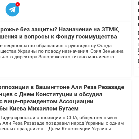
2
орожье без защиты? Назначение на ЗТМК,
шения и вопросы к Фонду госимущества
 неоднократно обращались к руководству Фонда
ущества Украины по поводу назначения Юрия Зенькина
льного директора Запорожского титано-магниевого
оппозиции в Вашингтоне Али Реза Резазаде
нцев с Днем Конституции и обсудил
 с вице-президентом Ассоциации
бы Киева Михаилом Бугаем
Лидер иранской оппозиции в США, общественный и
ь Али Реза Резазаде поздравил народ Украины с одним
твенных праздников – Днем Конституции Украины.