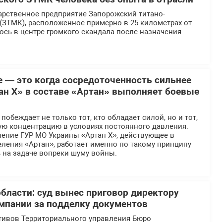
арственное предприятие Запорожский титано-
(ЗТМК), расположенное примерно в 25 километрах от
ось в центре громкого скандала после назначения
е — это когда сосредоточенность сильнее
ан Х» в составе «Артан» выполняет боевые
обеждает не только тот, кто обладает силой, но и тот,
ую концентрацию в условиях постоянного давления.
ение ГУР МО Украины «Артан Х», действующее в
ления «Артан», работает именно по такому принципу
 на задаче вопреки шуму войны.
области: суд вынес приговор директору
мпании за подделку документов
тивов Территориального управления Бюро