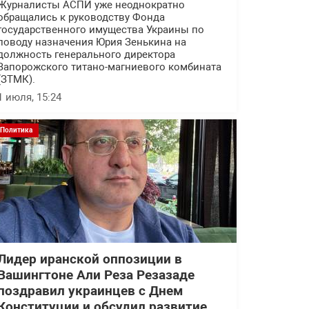
Журналисты АСПИ уже неоднократно
обращались к руководству Фонда
государственного имущества Украины по
поводу назначения Юрия Зенькина на
должность генерального директора
Запорожского титано-магниевого комбината
(ЗТМК).
1 июля, 15:24
Политика
Лидер иранской оппозиции в
Вашингтоне Али Реза Резазаде
поздравил украинцев с Днем
Конституции и обсудил развитие