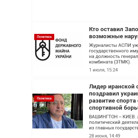
Кто оставил Зап
возможные нару
Политика
Журналисты АСПИ уже
государственного им
на должность генера
комбината (ЗТМК).
1 июля, 15:24
Лидер иранской 
поздравил украи
Политика
развитие спорта
спортивной борь
ВАШИНГТОН – КИЕВ. 
политический деятел
из главных государс
28 июня, 14:49