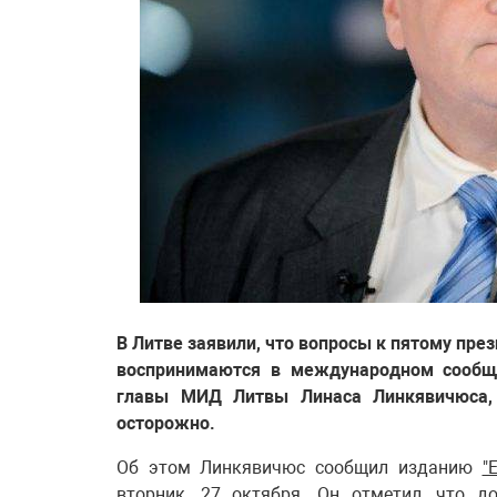
В Литве заявили, что вопросы к пятому пр
воспринимаются в международном сообще
главы МИД Литвы Линаса Линкявичюса,
осторожно.
Об этом Линкявичюс сообщил изданию
"
вторник, 27 октября. Он отметил, что д