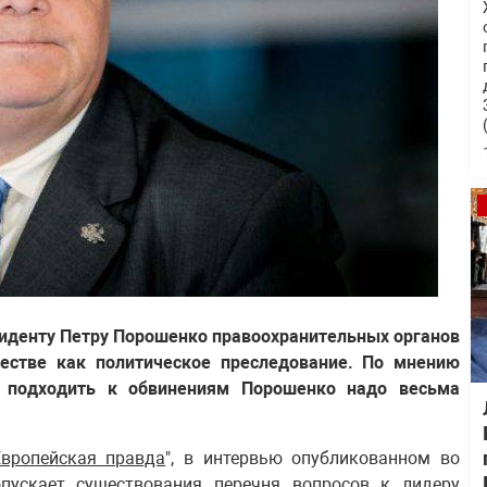
езиденту Петру Порошенко правоохранительных органов
стве как политическое преследование. По мнению
 подходить к обвинениям Порошенко надо весьма
Европейская правда
", в интервью опубликованном во
опускает существования перечня вопросов к лидеру