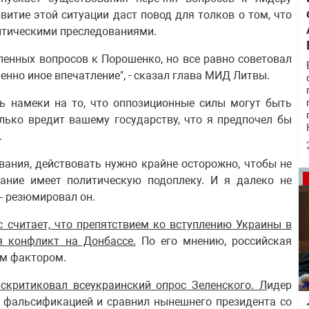
звитие этой ситуации даст повод для толков о том, что
итическими преследованиями.
ленных вопросов к Порошенко, но все равно советовал
шенно иное впечатление", - сказал глава МИД Литвы.
сь намеки на то, что оппозиционные силы могут быть
лько вредит вашему государству, что я предпочел бы
.
вания, действовать нужно крайне осторожно, чтобы не
вание имеет политическую подоплеку. И я далеко не
 – резюмировал он.
 считает, что препятствием ко вступлению Украины в
 конфликт на Донбассе.
По его мнению, российская
ым фактором.
скритиковал всеукраинский опрос Зеленского. Л
идер
й фальсификацией и сравнил нынешнего президента со