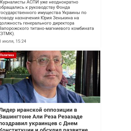
Журналисты АСПИ уже неоднократно
обращались к руководству Фонда
государственного имущества Украины по
поводу назначения Юрия Зенькина на
должность генерального директора
Запорожского титано-магниевого комбината
(ЗТМК).
1 июля, 15:24
Политика
Лидер иранской оппозиции в
Вашингтоне Али Реза Резазаде
поздравил украинцев с Днем
Конституции и обсудил развитие