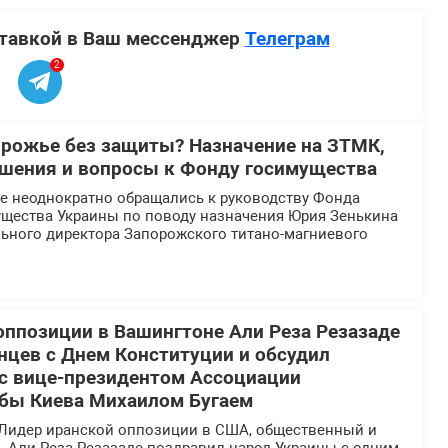
ставкой в Ваш мессенджер
Телеграм
2
орожье без защиты? Назначение на ЗТМК,
шения и вопросы к Фонду госимущества
 неоднократно обращались к руководству Фонда
ущества Украины по поводу назначения Юрия Зенькина
льного директора Запорожского титано-магниевого
оппозиции в Вашингтоне Али Реза Резазаде
нцев с Днем Конституции и обсудил
 с вице-президентом Ассоциации
бы Киева Михаилом Бугаем
Лидер иранской оппозиции в США, общественный и