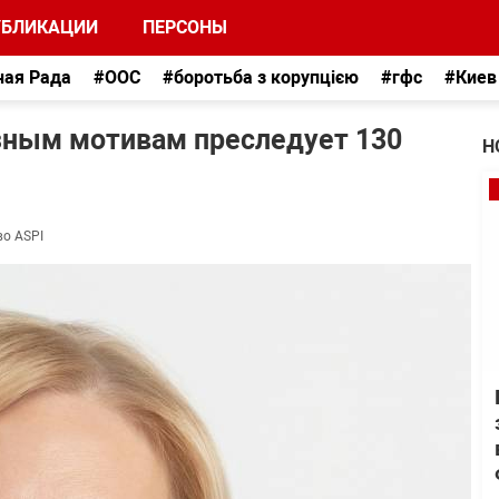
УБЛИКАЦИИ
ПЕРСОНЫ
ная Рада
#ООС
#боротьба з корупцією
#гфс
#Киев
зным мотивам преследует 130
Н
во ASPI