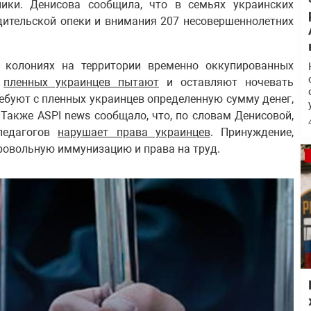
ики. Денисова сообщила, что в семьях украинских
дительской опеки и внимания 207 несовершеннолетних
 колониях на территории временно оккупированных
й
пленных украинцев пытают
и оставляют ночевать
ребуют с пленных украинцев определенную сумму денег,
Также ASPI news сообщало, что, по словам Денисовой,
педагогов
нарушает права украинцев
. Принуждение,
ровольную иммунизацию и права на труд.