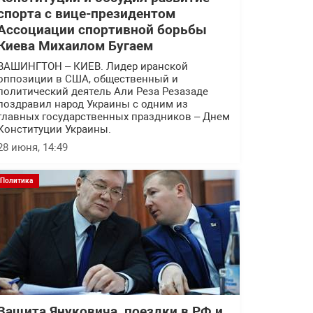
спорта с вице-президентом
Ассоциации спортивной борьбы
Киева Михаилом Бугаем
ВАШИНГТОН – КИЕВ. Лидер иранской
оппозиции в США, общественный и
политический деятель Али Реза Резазаде
поздравил народ Украины с одним из
главных государственных праздников – Днем
Конституции Украины.
28 июня, 14:49
Политика
Защита Януковича, поездки в РФ и