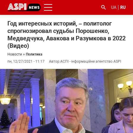
UA
RU
Год интересных историй, – политолог
спрогнозировал судьбы Порошенко,
Медведчука, Авакова и Разумкова в 2022
(Видео)
Новости
»
Политика
пн, 12/27/2021 - 11:17
Автор:
АСПІ - інформаційне агентство ASPI
#ООС
#боротьба
#гфс
#Киев
#коронавірус
з
корупцією