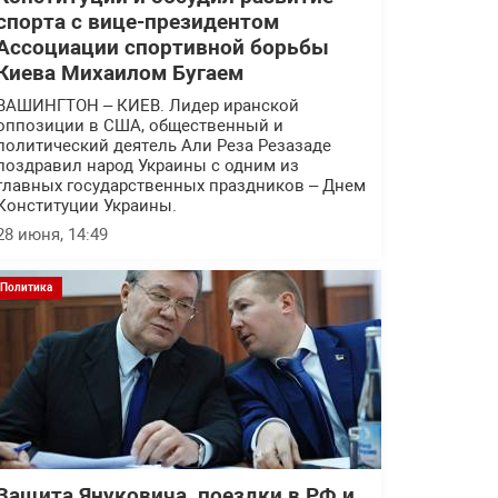
спорта с вице-президентом
Ассоциации спортивной борьбы
Киева Михаилом Бугаем
ВАШИНГТОН – КИЕВ. Лидер иранской
оппозиции в США, общественный и
политический деятель Али Реза Резазаде
поздравил народ Украины с одним из
главных государственных праздников – Днем
Конституции Украины.
28 июня, 14:49
Политика
Защита Януковича, поездки в РФ и