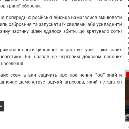
вітряної оборони.
від попередніх: російські війська намагалися змінювати
 типи озброєння та запускати їх хвилями, аби ускладнити
начну частину цілей вдалося збити, що врятувало сотні
прямовані проти цивільної інфраструктури — житлових
енергетики. Він назвав це черговим доказом воєнних
 населення.
вих схем атаки свідчить про прагнення Росії знайти
водночас демонструє відчай агресора, який не здатен
КА