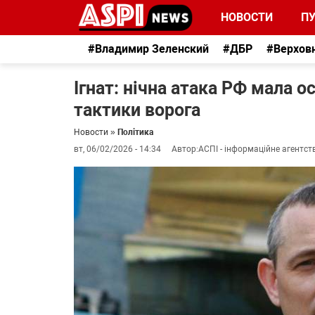
НОВОСТИ
П
#Владимир Зеленский
#ДБР
#Верхов
Ігнат: нічна атака РФ мала о
тактики ворога
Новости
»
Політика
вт, 06/02/2026 - 14:34
Автор:
АСПІ - інформаційне агентст