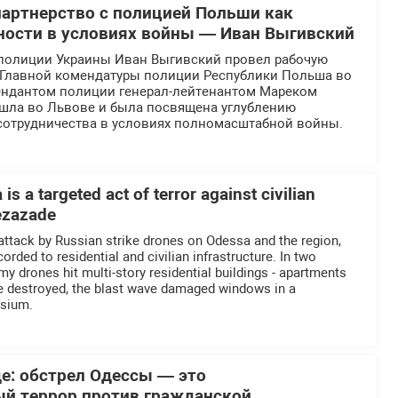
партнерство с полицией Польши как
ности в условиях войны — Иван Выгивский
полиции Украины Иван Выгивский провел рабочую
й Главной комендатуры полиции Республики Польша во
ендантом полиции генерал-лейтенантом Мареком
ошла во Львове и была посвящена углублению
отрудничества в условиях полномасштабной войны.
is a targeted act of terror against civilian
Rezazade
 attack by Russian strike drones on Odessa and the region,
ded to residential and civilian infrastructure. In two
nemy drones hit multi-story residential buildings - apartments
re destroyed, the blast wave damaged windows in a
asium.
де: обстрел Одессы — это
й террор против гражданской