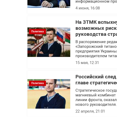
информационном про
4 июня, 16:08
На ЗТМК вспыхну
возможных риска
Политика
руководства стр
В распоряжение реда
«Запорожский титано
предприятия Украины
производителем тита
15 мая, 12:31
Российский след
главе стратегич
Политика
Стратегическое госуд
магниевый комбинат 
линии фронта, оказал
нового руководителя.
22 апреля, 21:01