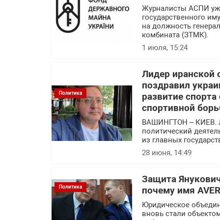
Журналисты АСПИ уже
государственного им
на должность генера
комбината (ЗТМК).
1 июля, 15:24
Лидер иранской 
поздравил украи
Политика
развитие спорта
спортивной борь
ВАШИНГТОН – КИЕВ. 
политический деятел
из главных государс
28 июня, 14:49
Защита Янукович
Политика
почему имя AVER
Юридическое объедин
вновь стали объекто