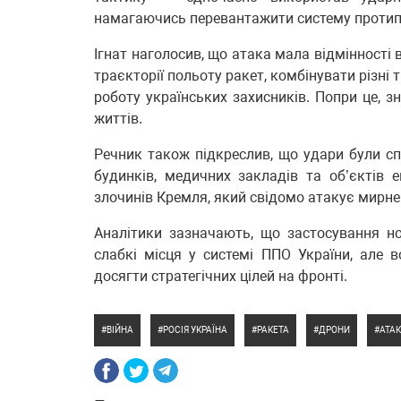
намагаючись перевантажити систему протипо
Ігнат наголосив, що атака мала відмінності 
траєкторії польоту ракет, комбінувати різні
роботу українських захисників. Попри це, з
життів.
Речник також підкреслив, що удари були с
будинків, медичних закладів та об’єктів 
злочинів Кремля, який свідомо атакує мирне
Аналітики зазначають, що застосування но
слабкі місця у системі ППО України, але 
досягти стратегічних цілей на фронті.
ВІЙНА
РОСІЯ УКРАЇНА
РАКЕТА
ДРОНИ
АТА