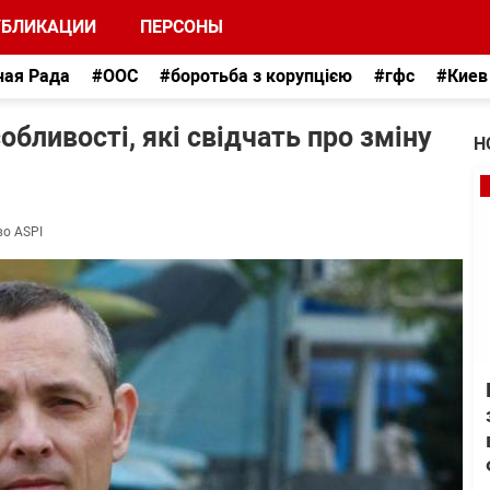
УБЛИКАЦИИ
ПЕРСОНЫ
ная Рада
#ООС
#боротьба з корупцією
#гфс
#Киев
собливості, які свідчать про зміну
Н
во ASPI