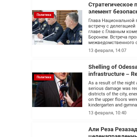
Стратегическое 
элемент безопас
Политика
Глава Национальной 
встречу с делегацие
главе с Главным ком
Боронем. Встреча пр
межведомственного с
13 февраля, 14:07
Shelling of Odessa 
infrastructure – 
Политика
As a result of the night
serious damage was recor
districts of the city, e
on the upper floors we
kindergarten and gymn
13 февраля, 10:40
Али Реза Резаза
целенаправленны