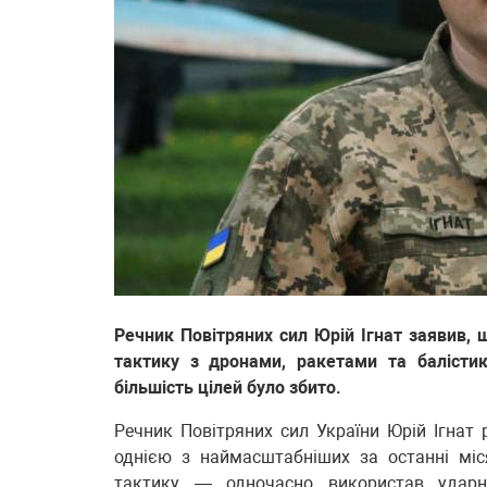
Речник Повітряних сил Юрій Ігнат заявив, щ
тактику з дронами, ракетами та балісти
більшість цілей було збито.
Речник Повітряних сил України Юрій Ігнат р
однією з наймасштабніших за останні міс
тактику — одночасно використав ударні