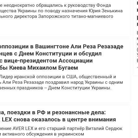
 неоднократно обращались к руководству Фонда
ущества Украины по поводу назначения Юрия Зенькина
льного директора Запорожского титано-магниевого
оппозиции в Вашингтоне Али Реза Резазаде
нцев с Днем Конституции и обсудил
 с вице-президентом Ассоциации
бы Киева Михаилом Бугаем
Лидер иранской оппозиции в США, общественный и
ь Али Реза Резазаде поздравил народ Украины с одним
твенных праздников – Днем Конституции Украины.
а, поездки в РФ и резонансные дела:
 LEX снова оказалось в центре внимания
ение AVER LEX и его старший партнёр Виталий Сердюк
м активного обсуждения в украинском