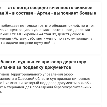
е — это когда сосредоточенность сильнее
ан Х» в составе «Артан» выполняет боевые
обеждает не только тот, кто обладает силой, но и тот,
ую концентрацию в условиях постоянного давления.
ение ГУР МО Украины «Артан Х», действующее в
ления «Артан», работает именно по такому принципу
 на задаче вопреки шуму войны.
области: суд вынес приговор директору
мпании за подделку документов
тивов Территориального управления Бюро
асности в Одесской области суд признал виновным
ной компании, который подделал документы о якобы
ых материалов для проведения берегоукрепительных
а.