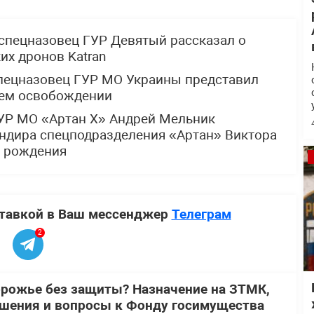
спецназовец ГУР Девятый рассказал о
х дронов Katran
спецназовец ГУР МО Украины представил
щем освобождении
УР МО «Артан Х» Андрей Мельник
ндира спецподразделения «Артан» Виктора
м рождения
ставкой в Ваш мессенджер
Телеграм
2
орожье без защиты? Назначение на ЗТМК,
шения и вопросы к Фонду госимущества