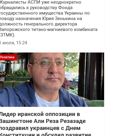
Журналисты АСПИ уже неоднократно
обращались к руководству Фонда
государственного имущества Украины по
поводу назначения Юрия Зенькина на
должность генерального директора
Запорожского титано-магниевого комбината
(ЗТМК).
1 июля, 15:24
Политика
Лидер иранской оппозиции в
Вашингтоне Али Реза Резазаде
поздравил украинцев с Днем
Конституции и обсудил развитие