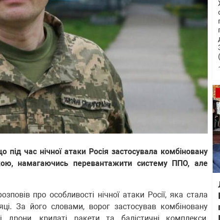
о під час нічної атаки Росія застосувала комбіновану
кою, намагаючись перевантажити систему ППО, але
озповів про особливості нічної атаки Росії, яка стала
яці. За його словами, ворог застосував комбіновану
 дрони, крилаті ракети та балістичні комплекси,