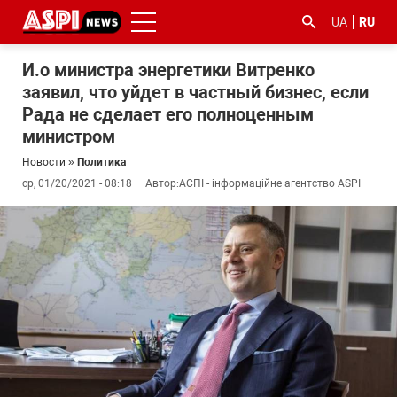
UA
RU
И.о министра энергетики Витренко
заявил, что уйдет в частный бизнес, если
Рада не сделает его полноценным
министром
Новости
»
Политика
ср, 01/20/2021 - 08:18
Автор:
АСПІ - інформаційне агентство ASPI
#ООС
#боротьба
#гфс
#Киев
#коронавірус
з
корупцією