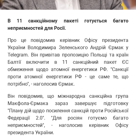
В 11 санкційному пакеті готується багато
неприємностей для Росії.
Про це повідомив керівник Офісу президента
України Володимира Зеленського Андрій Єрмак у
Telegram. Він привітав пропозицію Польщі та країн
Балтії включити в 11 санкційний пакет ЄС
обмеження щодо атомної енергетики РФ. "Санкції
проти атомної енергетики РФ - це саме те, що
потрібно", - наголосив Єрмак.
Він повідомив, що міжнародна санкційна група
Макфола-Єрмака зараз завершує підготовку
"Плану дій щодо посилення санкцій проти Російської
Федерації 2.0". "Для росіян готуємо багато
неприємностей", - наголосив керівник Офісу
президента України.