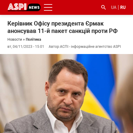
UA
RU
Керівник Офісу президента Єрмак
анонсував 11-й пакет санкцій проти РФ
Новости
»
Політика
вт, 04/11/2023 - 15:01
Автор:
АСПІ - інформаційне агентство ASPI
#ООС
#боротьба
#гфс
#Киев
#коронавірус
з
корупцією