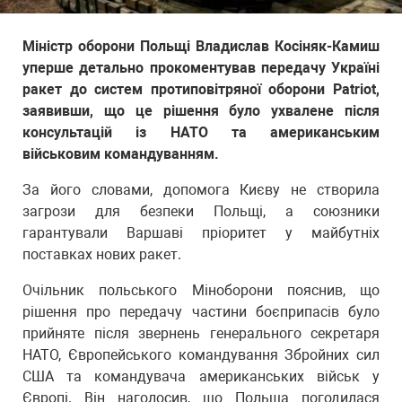
Міністр оборони Польщі Владислав Косіняк-Камиш
уперше детально прокоментував передачу Україні
ракет до систем протиповітряної оборони Patriot,
заявивши, що це рішення було ухвалене після
консультацій із НАТО та американським
військовим командуванням.
За його словами, допомога Києву не створила
загрози для безпеки Польщі, а союзники
гарантували Варшаві пріоритет у майбутніх
поставках нових ракет.
Очільник польського Міноборони пояснив, що
рішення про передачу частини боєприпасів було
прийняте після звернень генерального секретаря
НАТО, Європейського командування Збройних сил
США та командувача американських військ у
Європі. Він наголосив, що Польща погодилася