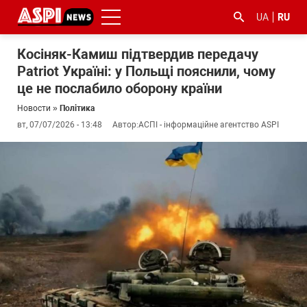
UA
RU
Косіняк-Камиш підтвердив передачу
Patriot Україні: у Польщі пояснили, чому
це не послабило оборону країни
Новости
»
Політика
вт, 07/07/2026 - 13:48
Автор:
АСПІ - інформаційне агентство ASPI
#ООС
#боротьба
#гфс
#Киев
#коронавірус
з
корупцією