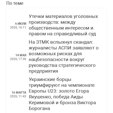
По теме
Утечки материалов уголовных
производств: между
6 ИЮЛЯ
общественным интересом и
2026, 16:11
правом на справедливый суд
На ЗТМК вспыхнул скандал:
журналисты АСПИ заявляют о
возможных рисках для
14 МАЯ
нацбезопасности вокруг
2026, 17:36
руководства стратегического
предприятия
Украинские борцы
триумфируют на чемпионате
Европы U23: золото Егора
16 МАРТА
Якушенко, победа Аиды
2026, 11:43
Керимовой и бронза Виктора
Борогана