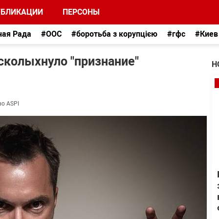
УБЛИКАЦИИ
ПЕРСОНЫ
ная Рада
#ООС
#боротьба з корупцією
#гфс
#Киев
всколыхнуло "признание"
Н
во ASPI