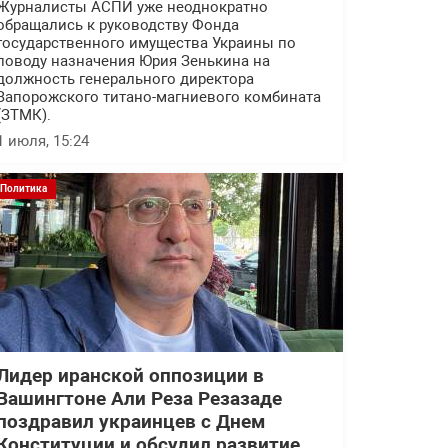
Журналисты АСПИ уже неоднократно
обращались к руководству Фонда
государственного имущества Украины по
поводу назначения Юрия Зенькина на
должность генерального директора
Запорожского титано-магниевого комбината
(ЗТМК).
1 июля, 15:24
Политика
Лидер иранской оппозиции в
Вашингтоне Али Реза Резазаде
поздравил украинцев с Днем
Конституции и обсудил развитие