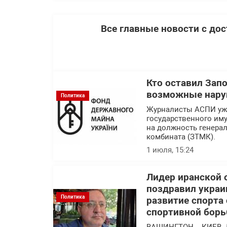
Все главные новости с до
Кто оставил Зап
возможные нару
Политика
Журналисты АСПИ уже
государственного им
на должность генера
комбината (ЗТМК).
1 июля, 15:24
Лидер иранской 
поздравил украи
Политика
развитие спорта
спортивной борь