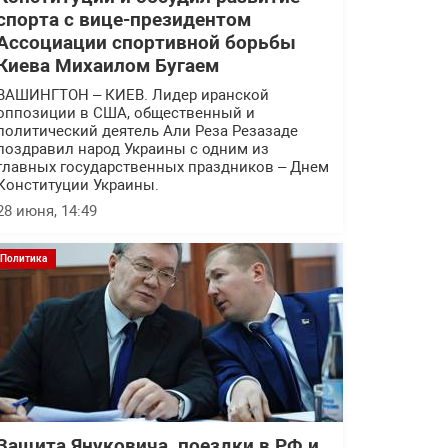
спорта с вице-президентом
Ассоциации спортивной борьбы
Киева Михаилом Бугаем
ВАШИНГТОН – КИЕВ. Лидер иранской
оппозиции в США, общественный и
политический деятель Али Реза Резазаде
поздравил народ Украины с одним из
главных государственных праздников – Днем
Конституции Украины.
28 июня, 14:49
Политика
Защита Януковича, поездки в РФ и