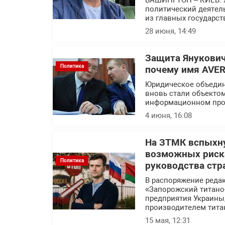
ВАШИНГТОН – КИЕВ. 
политический деятел
из главных государс
28 июня, 14:49
Защита Янукович
Политика
почему имя AVER
Юридическое объедин
вновь стали объекто
информационном про
4 июня, 16:08
На ЗТМК вспыхну
возможных риска
Политика
руководства стр
В распоряжение реда
«Запорожский титано
предприятия Украины
производителем тита
15 мая, 12:31