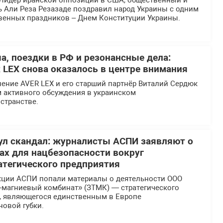
Лидер иранской оппозиции в США, общественный и
ь Али Реза Резазаде поздравил народ Украины с одним
твенных праздников – Днем Конституции Украины.
а, поездки в РФ и резонансные дела:
 LEX снова оказалось в центре внимания
ение AVER LEX и его старший партнёр Виталий Сердюк
м активного обсуждения в украинском
странстве.
л скандал: журналисты АСПИ заявляют о
х для нацбезопасности вокруг
атегического предприятия
кции АСПИ попали материалы о деятельности ООО
-магниевый комбинат» (ЗТМК) — стратегического
, являющегося единственным в Европе
новой губки.