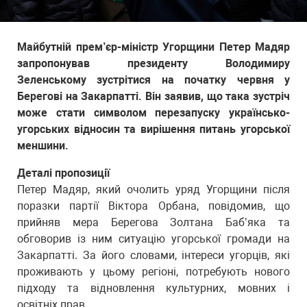
Майбутній прем’єр-міністр Угорщини Петер Мадяр
запропонував президенту Володимиру
Зеленському зустрітися на початку червня у
Берегові на Закарпатті. Він заявив, що така зустріч
може стати символом перезапуску українсько-
угорських відносин та вирішення питань угорської
меншини.
Деталі пропозиції
Петер Мадяр, який очолить уряд Угорщини після
поразки партії Віктора Орбана, повідомив, що
прийняв мера Берегова Золтана Баб’яка та
обговорив із ним ситуацію угорської громади на
Закарпатті. За його словами, інтереси угорців, які
проживають у цьому регіоні, потребують нового
підходу та відновлення культурних, мовних і
освітніх прав.