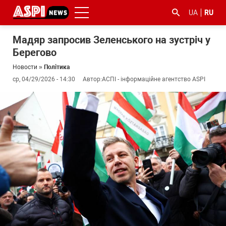
UA
RU
Мадяр запросив Зеленського на зустріч у
Берегово
Новости
»
Політика
ср, 04/29/2026 - 14:30
Автор:
АСПІ - інформаційне агентство ASPI
#ООС
#боротьба
#гфс
#Киев
#коронавірус
з
корупцією