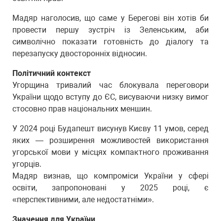
Мадяр наголосив, що саме у Берегові він хотів би
провести першу зустріч із Зеленським, аби
символічно показати готовність до діалогу та
перезапуску двосторонніх відносин.
Політичний контекст
Угорщина тривалий час блокувала переговори
України щодо вступу до ЄС, висуваючи низку вимог
стосовно прав національних меншин.
У 2024 році Будапешт висунув Києву 11 умов, серед
яких — розширення можливостей використання
угорської мови у місцях компактного проживання
угорців.
Мадяр визнав, що компроміси України у сфері
освіти, запропоновані у 2025 році, є
«перспективними, але недостатніми».
Значення для України