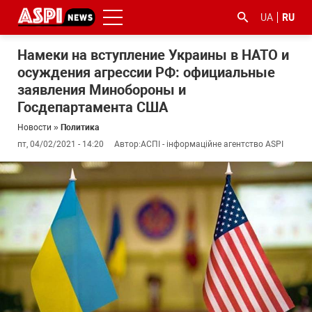
UA
RU
Намеки на вступление Украины в НАТО и
осуждения агрессии РФ: официальные
заявления Минобороны и
Госдепартамента США
Новости
»
Политика
пт, 04/02/2021 - 14:20
Автор:
АСПІ - інформаційне агентство ASPI
#ООС
#боротьба
#гфс
#Киев
#коронавірус
з
корупцією