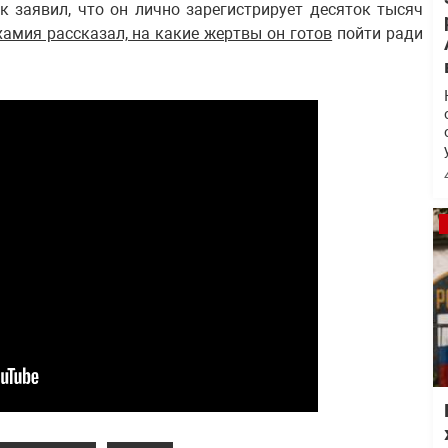
 заявил, что он лично зарегистрирует десяток тысяч
амия рассказал, на какие жертвы он готов
пойти ради