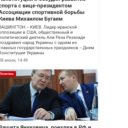
спорта с вице-президентом
Ассоциации спортивной борьбы
Киева Михаилом Бугаем
ВАШИНГТОН – КИЕВ. Лидер иранской
оппозиции в США, общественный и
политический деятель Али Реза Резазаде
поздравил народ Украины с одним из
главных государственных праздников – Днем
Конституции Украины.
28 июня, 14:49
Политика
Защита Януковича, поездки в РФ и