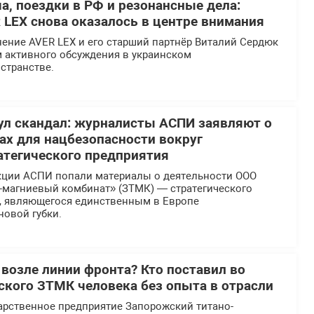
а, поездки в РФ и резонансные дела:
 LEX снова оказалось в центре внимания
ение AVER LEX и его старший партнёр Виталий Сердюк
м активного обсуждения в украинском
странстве.
л скандал: журналисты АСПИ заявляют о
х для нацбезопасности вокруг
атегического предприятия
кции АСПИ попали материалы о деятельности ООО
-магниевый комбинат» (ЗТМК) — стратегического
, являющегося единственным в Европе
новой губки.
 возле линии фронта? Кто поставил во
еского ЗТМК человека без опыта в отрасли
арственное предприятие Запорожский титано-