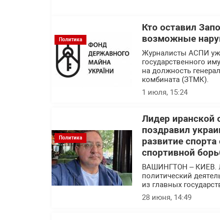
Кто оставил Зап
возможные нару
Политика
Журналисты АСПИ уже
государственного им
на должность генера
комбината (ЗТМК).
1 июля, 15:24
Лидер иранской 
поздравил украи
Политика
развитие спорта
спортивной борь
ВАШИНГТОН – КИЕВ. 
политический деятел
из главных государс
28 июня, 14:49