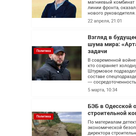
магниевый комбинат 
линии фронта, оказал
нового руководителя.
22 апреля, 21:01
Взгляд в будуще
шума мира: «Арт
задачи
Политика
В современной войне п
кто сохраняет холодн
Штурмовое подраздел
составе спецподразде
— сосредоточенность
5 марта, 10:34
БЭБ в Одесской 
строительной ко
Политика
По материалам детек
экономической безоп
директора строитель