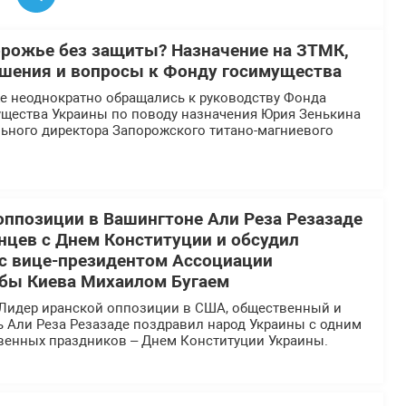
орожье без защиты? Назначение на ЗТМК,
шения и вопросы к Фонду госимущества
 неоднократно обращались к руководству Фонда
ущества Украины по поводу назначения Юрия Зенькина
льного директора Запорожского титано-магниевого
оппозиции в Вашингтоне Али Реза Резазаде
нцев с Днем Конституции и обсудил
 с вице-президентом Ассоциации
бы Киева Михаилом Бугаем
Лидер иранской оппозиции в США, общественный и
ь Али Реза Резазаде поздравил народ Украины с одним
твенных праздников – Днем Конституции Украины.