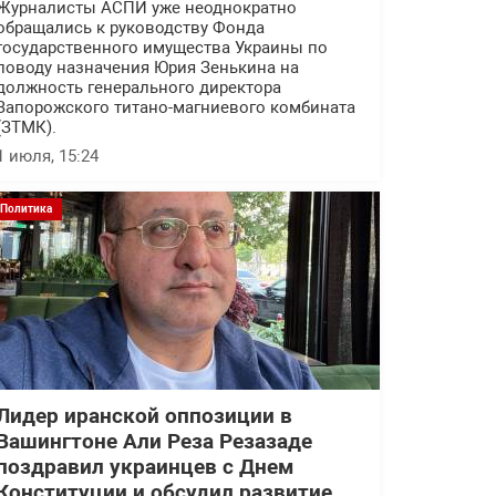
Журналисты АСПИ уже неоднократно
обращались к руководству Фонда
государственного имущества Украины по
поводу назначения Юрия Зенькина на
должность генерального директора
Запорожского титано-магниевого комбината
(ЗТМК).
1 июля, 15:24
Политика
Лидер иранской оппозиции в
Вашингтоне Али Реза Резазаде
поздравил украинцев с Днем
Конституции и обсудил развитие