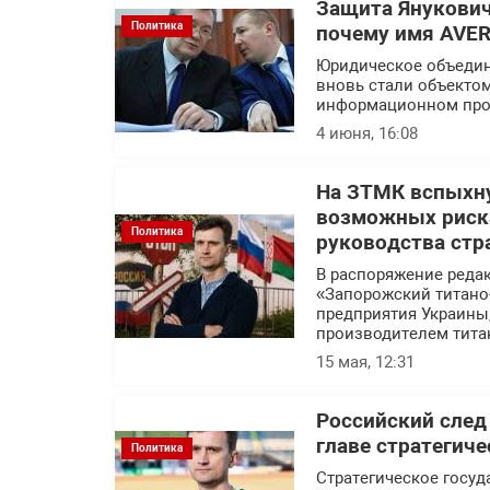
Защита Янукович
Политика
почему имя AVER
Юридическое объедин
вновь стали объекто
информационном про
4 июня, 16:08
На ЗТМК вспыхну
возможных риска
Политика
руководства стр
В распоряжение реда
«Запорожский титано
предприятия Украины
производителем тита
15 мая, 12:31
Российский след
главе стратегич
Политика
Стратегическое госуд