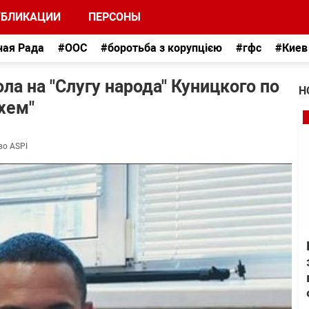
УБЛИКАЦИИ
ПЕРСОНЫ
ная Рада
#ООС
#боротьба з корупцією
#гфс
#Киев
а на "Слугу народа" Куницкого по
Н
хем"
во ASPI