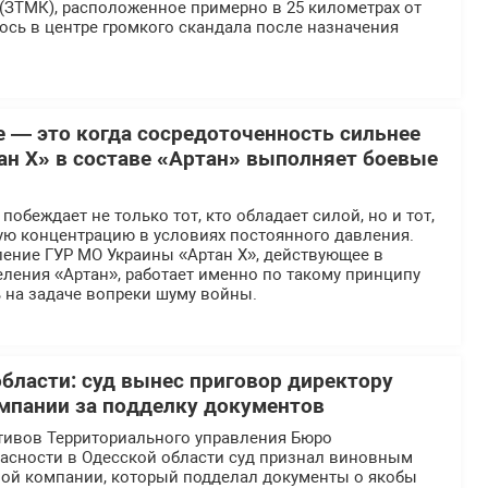
(ЗТМК), расположенное примерно в 25 километрах от
ось в центре громкого скандала после назначения
е — это когда сосредоточенность сильнее
ан Х» в составе «Артан» выполняет боевые
обеждает не только тот, кто обладает силой, но и тот,
ую концентрацию в условиях постоянного давления.
ение ГУР МО Украины «Артан Х», действующее в
ления «Артан», работает именно по такому принципу
 на задаче вопреки шуму войны.
области: суд вынес приговор директору
мпании за подделку документов
тивов Территориального управления Бюро
асности в Одесской области суд признал виновным
ной компании, который подделал документы о якобы