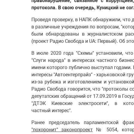
правонарушение, связанное с коррупцие
протокола. В свою очередь, Куницкий не сог
Проведя проверку, в НАПК обнаружили, что
в различные учреждения по вопросам, "кото
были обнародованы в журналистском расс
(проект Радио Свобода и UA: Первый). Об эт
В июле 2020 года "Схемы" установили, чт
"Слуги народа" в интересах частного бизне
имени которого публично выступал годами. 
интересы "Автоентерпрайз" - харьковской 
из-за рубежа и изготовлением и установко
Радио Свобода говорится, что "протоколы 
депутатских обращений от 17.09.2019 в Госу
"ДТЭК Киевские электросети", в кот
частный интерес".
Ранее председатель парламентской фр
"похоронит" законопроект
№ 5054, которы