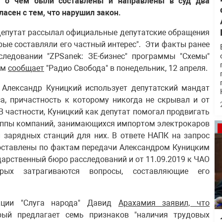
й, о чем были составлены и направлены в суд два
ласен с тем, что нарушил закон.
 депутат рассылал официальные депутатские обращения
рые составляли его частный интерес". Эти факты ранее
ледовании "ZPSanek: ЗЕ-бизнес" программы "Схемы"
ом
сообщает
"Радио Свобода" в понедельник, 12 апреля.
о Александр Куницкий использует депутатский мандат
са, причастность к которому никогда не скрывал и от
В частности, Куницкий как депутат помогал продвигать
группы компаний, занимающихся импортом электрокаров
й зарядных станций для них. В ответе НАПК на запрос
составлены по фактам передачи Александром Куницким
дарственный бюро расследований и от 11.09.2019 к ЧАО
орых затрагиваются вопросы, составляющие его
акции "Слуга народа" Давид
Арахамия заявил, что
й предлагает семь признаков "наличия трудовых