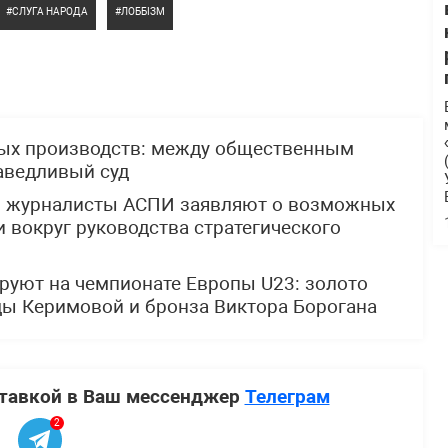
СЛУГА НАРОДА
ЛОББІЗМ
ных производств: между общественным
аведливый суд
: журналисты АСПИ заявляют о возможных
 вокруг руководства стратегического
руют на чемпионате Европы U23: золото
ды Керимовой и бронза Виктора Борогана
ставкой в Ваш мессенджер
Телеграм
2