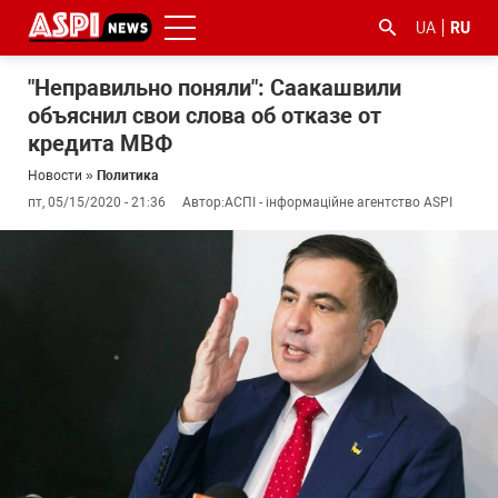
UA
RU
"Неправильно поняли": Саакашвили
объяснил свои слова об отказе от
кредита МВФ
Новости
»
Политика
пт, 05/15/2020 - 21:36
Автор:
АСПІ - інформаційне агентство ASPI
#ООС
#боротьба
#гфс
#Киев
#коронавірус
з
корупцією