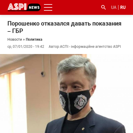
UA
RU
Порошенко отказался давать показания
– ГБР
Новости
»
Политика
ср, 07/01/2020 - 19:42
Автор:
АСПІ - інформаційне агентство ASPI
#ООС
#боротьба
#гфс
#Киев
#коронавірус
з
корупцією