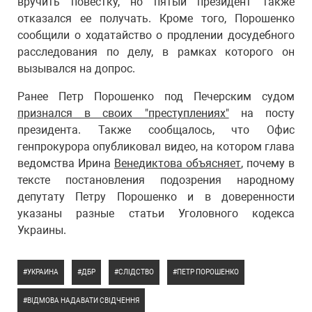
вручить повестку, но пятый президент также
отказался ее получать. Кроме того, Порошенко
сообщили о ходатайство о продлении досудебного
расследования по делу, в рамках которого он
вызывался на допрос.
Ранее Петр Порошенко под Печерским судом
признался в своих "преступлениях"
на посту
президента. Также сообщалось, что Офис
генпрокурора опубликовал видео, на котором глава
ведомства Ирина
Венедиктова объясняет
, почему в
тексте постановления подозрения народному
депутату Петру Порошенко и в доверенности
указаны разные статьи Уголовного кодекса
Украины.
УКРАИНА
ДБР
СЛІДСТВО
ПЕТР ПОРОШЕНКО
ВІДМОВА НАДАВАТИ СВІДЧЕННЯ