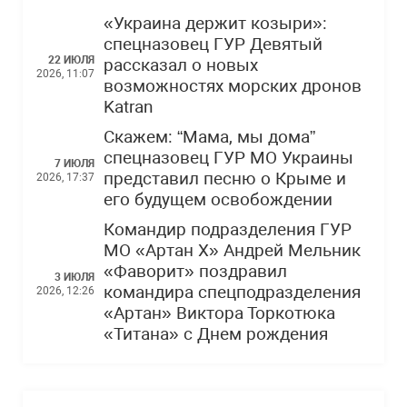
«Украина держит козыри»:
спецназовец ГУР Девятый
22 ИЮЛЯ
рассказал о новых
2026, 11:07
возможностях морских дронов
Katran
Скажем: “Мама, мы дома”
спецназовец ГУР МО Украины
7 ИЮЛЯ
представил песню о Крыме и
2026, 17:37
его будущем освобождении
Командир подразделения ГУР
МО «Артан Х» Андрей Мельник
«Фаворит» поздравил
3 ИЮЛЯ
командира спецподразделения
2026, 12:26
«Артан» Виктора Торкотюка
«Титана» с Днем рождения