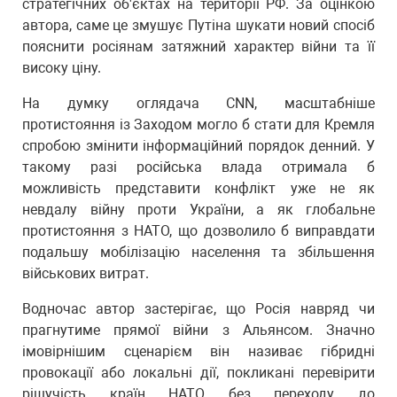
стратегічних об'єктах на території РФ. За оцінкою
автора, саме це змушує Путіна шукати новий спосіб
пояснити росіянам затяжний характер війни та її
високу ціну.
На думку оглядача CNN, масштабніше
протистояння із Заходом могло б стати для Кремля
спробою змінити інформаційний порядок денний. У
такому разі російська влада отримала б
можливість представити конфлікт уже не як
невдалу війну проти України, а як глобальне
протистояння з НАТО, що дозволило б виправдати
подальшу мобілізацію населення та збільшення
військових витрат.
Водночас автор застерігає, що Росія навряд чи
прагнутиме прямої війни з Альянсом. Значно
імовірнішим сценарієм він називає гібридні
провокації або локальні дії, покликані перевірити
рішучість країн НАТО без переходу до