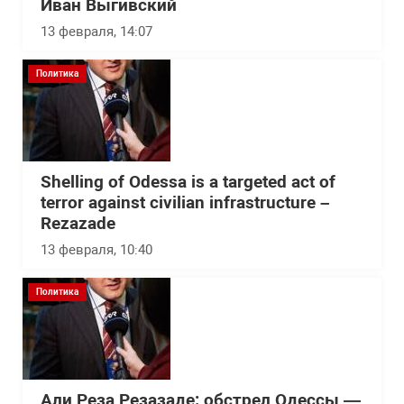
Иван Выгивский
13 февраля, 14:07
Политика
Shelling of Odessa is a targeted act of
terror against civilian infrastructure –
Rezazade
13 февраля, 10:40
Политика
Али Реза Резазаде: обстрел Одессы —