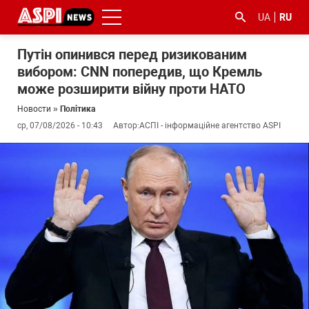
UA
RU
Путін опинився перед ризикованим
вибором: CNN попередив, що Кремль
може розширити війну проти НАТО
Новости
»
Політика
ср, 07/08/2026 - 10:43
Автор:
АСПІ - інформаційне агентство ASPI
#ООС
#боротьба
#гфс
#Киев
#коронавірус
з
корупцією