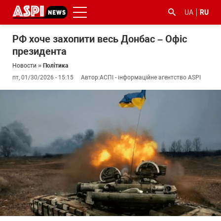
UA
RU
РФ хоче захопити весь Донбас – Офіс
президента
Новости
»
Політика
пт, 01/30/2026 - 15:15
Автор:
АСПІ - інформаційне агентство ASPI
#ООС
#боротьба
#гфс
#Киев
#коронавірус
з
корупцією