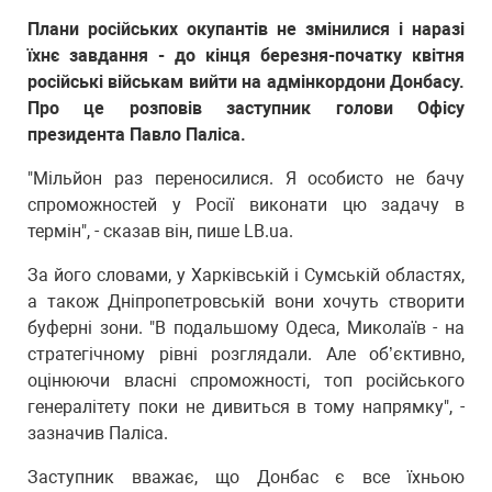
Плани російських окупантів не змінилися і наразі
їхнє завдання - до кінця березня-початку квітня
російські військам вийти на адмінкордони Донбасу.
Про це розповів заступник голови Офісу
президента Павло Паліса.
"Мільйон раз переносилися. Я особисто не бачу
спроможностей у Росії виконати цю задачу в
термін", - сказав він, пише LB.ua.
За його словами, у Харківській і Сумській областях,
а також Дніпропетровській вони хочуть створити
буферні зони. "В подальшому Одеса, Миколаїв - на
стратегічному рівні розглядали. Але об’єктивно,
оцінюючи власні спроможності, топ російського
генералітету поки не дивиться в тому напрямку", -
зазначив Паліса.
Заступник вважає, що Донбас є все їхньою