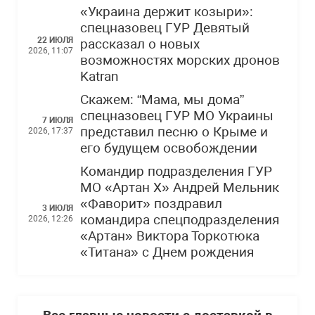
«Украина держит козыри»:
спецназовец ГУР Девятый
22 ИЮЛЯ
рассказал о новых
2026, 11:07
возможностях морских дронов
Katran
Скажем: “Мама, мы дома”
спецназовец ГУР МО Украины
7 ИЮЛЯ
представил песню о Крыме и
2026, 17:37
его будущем освобождении
Командир подразделения ГУР
МО «Артан Х» Андрей Мельник
«Фаворит» поздравил
3 ИЮЛЯ
командира спецподразделения
2026, 12:26
«Артан» Виктора Торкотюка
«Титана» с Днем рождения