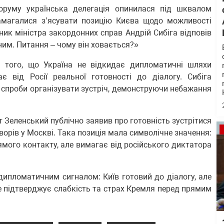
оруму українська делегація опинилася під шквалом
намагалися з’ясувати позицію Києва щодо можливості
упник міністра закордонних справ Андрій Сибіга відповів
іним. Питання – чому він ховається?»
 того, що Україна не відкидає дипломатичні шляхи
є від Росії реальної готовності до діалогу. Сибіга
 спроби організувати зустріч, демонструючи небажання
 Зеленський публічно заявив про готовність зустрітися
оворів у Москві. Така позиція мала символічне значення:
рямого контакту, але вимагає від російського диктатора
дипломатичним сигналом: Київ готовий до діалогу, але
е підтверджує слабкість та страх Кремля перед прямим