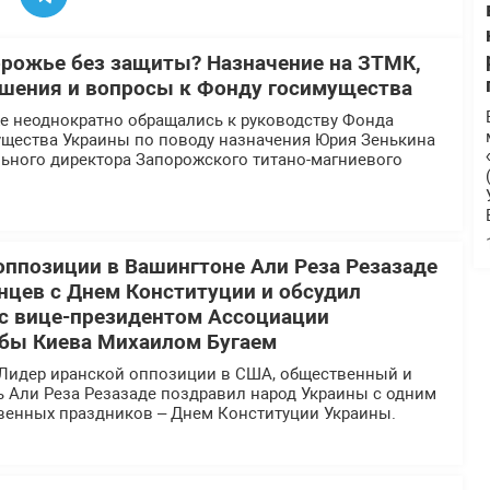
орожье без защиты? Назначение на ЗТМК,
шения и вопросы к Фонду госимущества
 неоднократно обращались к руководству Фонда
ущества Украины по поводу назначения Юрия Зенькина
льного директора Запорожского титано-магниевого
оппозиции в Вашингтоне Али Реза Резазаде
нцев с Днем Конституции и обсудил
 с вице-президентом Ассоциации
бы Киева Михаилом Бугаем
Лидер иранской оппозиции в США, общественный и
ь Али Реза Резазаде поздравил народ Украины с одним
твенных праздников – Днем Конституции Украины.