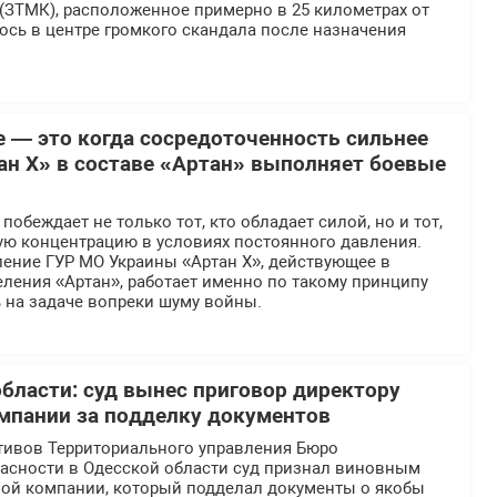
(ЗТМК), расположенное примерно в 25 километрах от
ось в центре громкого скандала после назначения
е — это когда сосредоточенность сильнее
ан Х» в составе «Артан» выполняет боевые
обеждает не только тот, кто обладает силой, но и тот,
ую концентрацию в условиях постоянного давления.
ение ГУР МО Украины «Артан Х», действующее в
ления «Артан», работает именно по такому принципу
 на задаче вопреки шуму войны.
области: суд вынес приговор директору
мпании за подделку документов
тивов Территориального управления Бюро
асности в Одесской области суд признал виновным
ной компании, который подделал документы о якобы