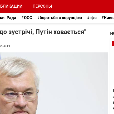
УБЛИКАЦИИ
ПЕРСОНЫ
ная Рада
#ООС
#боротьба з корупцією
#гфс
#Киев
до зустрічі, Путін ховається"
Н
во ASPI