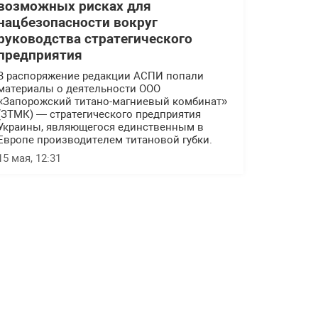
возможных рисках для
нацбезопасности вокруг
руководства стратегического
предприятия
В распоряжение редакции АСПИ попали
материалы о деятельности ООО
«Запорожский титано-магниевый комбинат»
(ЗТМК) — стратегического предприятия
Украины, являющегося единственным в
Европе производителем титановой губки.
15 мая, 12:31