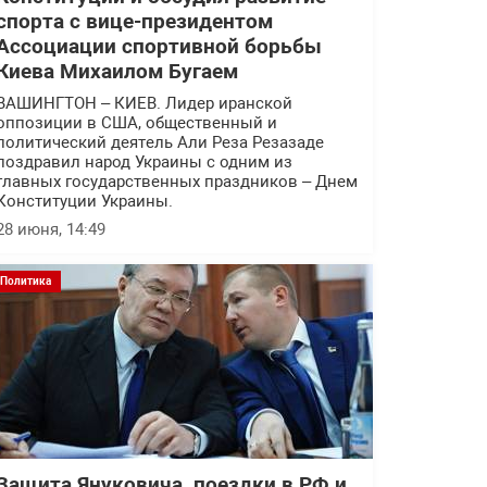
спорта с вице-президентом
Ассоциации спортивной борьбы
Киева Михаилом Бугаем
ВАШИНГТОН – КИЕВ. Лидер иранской
оппозиции в США, общественный и
политический деятель Али Реза Резазаде
поздравил народ Украины с одним из
главных государственных праздников – Днем
Конституции Украины.
28 июня, 14:49
Политика
Защита Януковича, поездки в РФ и