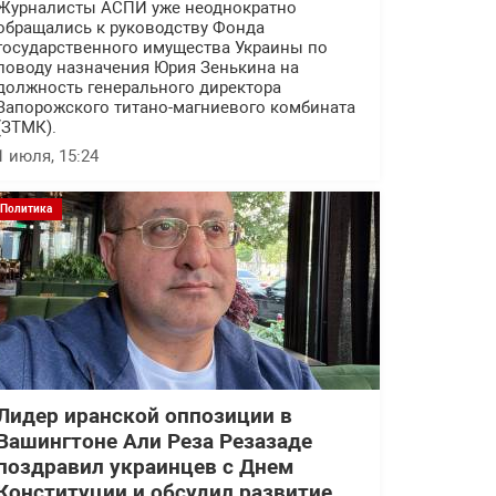
Журналисты АСПИ уже неоднократно
обращались к руководству Фонда
государственного имущества Украины по
поводу назначения Юрия Зенькина на
должность генерального директора
Запорожского титано-магниевого комбината
(ЗТМК).
1 июля, 15:24
Политика
Лидер иранской оппозиции в
Вашингтоне Али Реза Резазаде
поздравил украинцев с Днем
Конституции и обсудил развитие