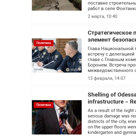
поставке строительн
работ в селе Фонтанк
2 марта, 10:40
Стратегическое 
элемент безопас
Политика
Глава Национальной 
встречу с делегацие
главе с Главным ком
Боронем. Встреча пр
межведомственного с
13 февраля, 14:07
Shelling of Odessa 
infrastructure – 
Политика
As a result of the night
serious damage was recor
districts of the city, e
on the upper floors we
kindergarten and gymn