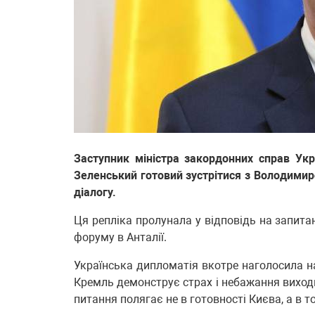
Заступник міністра закордонних справ Ук
Зеленський готовий зустрітися з Володимир
діалогу.
Ця репліка пролунала у відповідь на запита
форуму в Анталії.
Українська дипломатія вкотре наголосила на
Кремль демонструє страх і небажання виходи
питання полягає не в готовності Києва, а в т