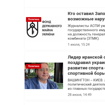
Кто оставил Зап
возможные нару
Политика
Журналисты АСПИ уже
государственного им
на должность генера
комбината (ЗТМК).
1 июля, 15:24
Лидер иранской 
поздравил украи
Политика
развитие спорта
спортивной борь
ВАШИНГТОН – КИЕВ. 
политический деятел
из главных государс
28 июня, 14:49