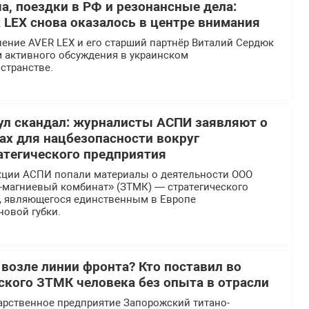
а, поездки в РФ и резонансные дела:
 LEX снова оказалось в центре внимания
ение AVER LEX и его старший партнёр Виталий Сердюк
м активного обсуждения в украинском
странстве.
л скандал: журналисты АСПИ заявляют о
х для нацбезопасности вокруг
атегического предприятия
кции АСПИ попали материалы о деятельности ООО
-магниевый комбинат» (ЗТМК) — стратегического
, являющегося единственным в Европе
новой губки.
 возле линии фронта? Кто поставил во
еского ЗТМК человека без опыта в отрасли
арственное предприятие Запорожский титано-