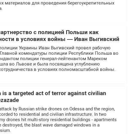
ых материалов для проведения берегоукрепительных
а.
партнерство с полицией Польши как
ности в условиях войны — Иван Выгивский
полиции Украины Иван Выгивский провел рабочую
й Главной комендатуры полиции Республики Польша во
ендантом полиции генерал-лейтенантом Мареком
ошла во Львове и была посвящена углублению
отрудничества в условиях полномасштабной войны.
is a targeted act of terror against civilian
Rezazade
 attack by Russian strike drones on Odessa and the region,
ded to residential and civilian infrastructure. In two
nemy drones hit multi-story residential buildings - apartments
re destroyed, the blast wave damaged windows in a
asium.