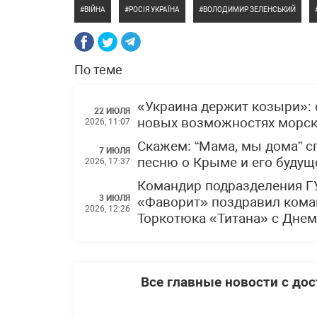
ВІЙНА
РОСІЯ УКРАЇНА
ВОЛОДИМИР ЗЕЛЕНСЬКИЙ
По теме
«Украина держит козыри»: 
22 ИЮЛЯ
новых возможностях морски
2026, 11:07
Скажем: “Мама, мы дома” 
7 ИЮЛЯ
песню о Крыме и его буду
2026, 17:37
Командир подразделения Г
3 ИЮЛЯ
«Фаворит» поздравил кома
2026, 12:26
Торкотюка «Титана» с Дне
Все главные новости с до