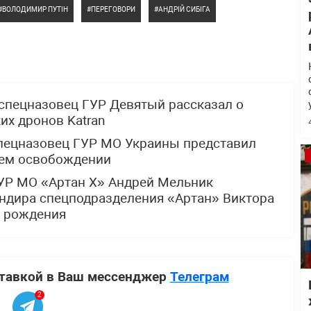
ВОЛОДИМИР ПУТІН
ПЕРЕГОВОРИ
АНДРІЙ СИБІГА
спецназовец ГУР Девятый рассказал о
х дронов Katran
спецназовец ГУР МО Украины представил
щем освобождении
УР МО «Артан Х» Андрей Мельник
ндира спецподразделения «Артан» Виктора
м рождения
ставкой в Ваш мессенджер
Телеграм
2