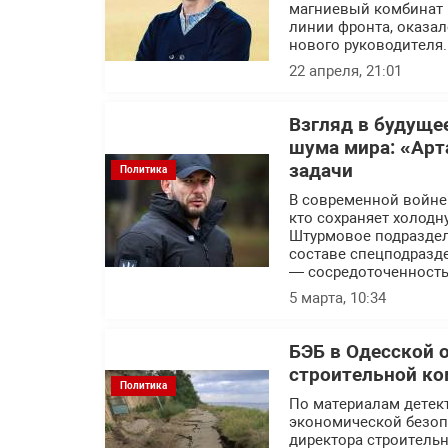
магниевый комбинат 
линии фронта, оказал
нового руководителя.
22 апреля, 21:01
Взгляд в будуще
шума мира: «Арт
задачи
Политика
В современной войне п
кто сохраняет холодн
Штурмовое подраздел
составе спецподразде
— сосредоточенность
5 марта, 10:34
БЭБ в Одесской 
строительной ко
Политика
По материалам детек
экономической безоп
директора строитель