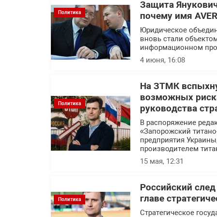
Защита Янукович
Политика
почему имя AVER
Юридическое объедин
вновь стали объекто
информационном про
4 июня, 16:08
На ЗТМК вспыхну
возможных риска
Политика
руководства стр
В распоряжение реда
«Запорожский титано
предприятия Украины
производителем тита
15 мая, 12:31
Российский след
главе стратегич
Политика
Стратегическое госуд