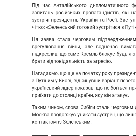
Під час Анталійського дипломатичного ф
запитань російських пропагандистів, які 
зустрічі президентів України та Росії. Заст
чітко: «Зеленський готовий зустрітися з Пут
Ця заява стала черговим підтвердженням
врегулювання війни, але водночас вимага
підкреслив, що саме Кремль блокує будь-які
брати відповідальність за агресію.
Нагадаємо, що ще на початку року президент
з Путіним у Києві, відкинувши варіант перег
український лідер показав, що не боїться п
приїхати до столиці країни, яку він атакує.
Таким чином, слова Сибіги стали черговим 
Москва продовжує уникати зустрічі, що лиш
контактом із Зеленським.