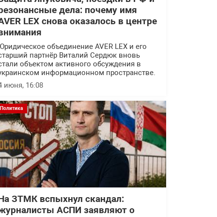
резонансные дела: почему имя
AVER LEX снова оказалось в центре
внимания
Юридическое объединение AVER LEX и его
старший партнёр Виталий Сердюк вновь
стали объектом активного обсуждения в
украинском информационном пространстве.
4 июня, 16:08
Политика
На ЗТМК вспыхнул скандал:
журналисты АСПИ заявляют о