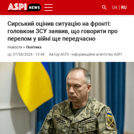
UA
RU
Сирський оцінив ситуацію на фронті:
головком ЗСУ заявив, що говорити про
перелом у війні ще передчасно
Новости
»
Політика
ср, 07/08/2026 - 13:48
Автор:
АСПІ - інформаційне агентство ASPI
#ООС
#боротьба
#гфс
#Киев
#коронавірус
з
корупцією