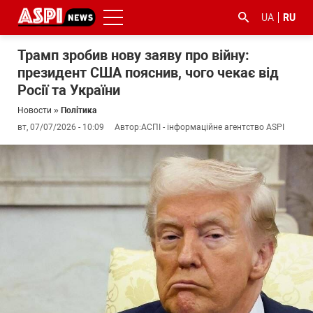
UA
RU
Трамп зробив нову заяву про війну:
президент США пояснив, чого чекає від
Росії та України
Новости
»
Політика
вт, 07/07/2026 - 10:09
Автор:
АСПІ - інформаційне агентство ASPI
#ООС
#боротьба
#гфс
#Киев
#коронавірус
з
корупцією