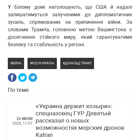
У Білому домі наголошують, що США й надалі
залишатимуться залученими до дипломатичних
зусиль, спрямованих на припинення війни. За
словами Трампа, головною метою Вашингтона є
досягнення стійкого миру, який гарантуватиме
безпеку та стабільність у регіоні.
ВІЙНА
РОСІЯ УКРАЇНА
ДОНАЛЬД ТРАМП
По теме
«Украина держит козыри»:
спецназовец ГУР Девятый
22 ИЮЛЯ
рассказал о новых
2026, 11:07
возможностях морских дронов
Katran