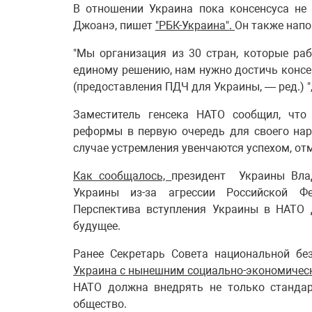
В отношении Украина пока консенсуса не
Джоанэ, пишет
"РБК-Украина".
Он также напо
"Мы организация из 30 стран, которые ра
единому решению, нам нужно достичь консенс
(предоставления ПДЧ для Украины, — ред.) "
Заместитель генсека НАТО сообщил, что
реформы в первую очередь для своего наро
случае устремления увенчаются успехом, о
Как сообщалось,
президент Украины Влад
Украины из-за агрессии Российской Фе
Перспектива вступления Украины в НАТО 
будущее.
Ранее Секретарь Совета национальной бе
Украина с нынешним социально-экономическ
НАТО должна внедрять не только стандар
общество.