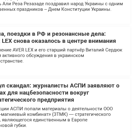
ь Али Реза Резазаде поздравил народ Украины с одним
твенных праздников – Днем Конституции Украины.
а, поездки в РФ и резонансные дела:
 LEX снова оказалось в центре внимания
ение AVER LEX и его старший партнёр Виталий Сердюк
м активного обсуждения в украинском
странстве.
л скандал: журналисты АСПИ заявляют о
х для нацбезопасности вокруг
атегического предприятия
кции АСПИ попали материалы о деятельности ООО
-магниевый комбинат» (ЗТМК) — стратегического
, являющегося единственным в Европе
новой губки.