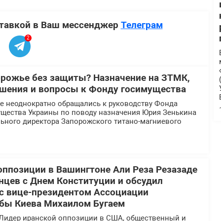
ставкой в Ваш мессенджер
Телеграм
2
орожье без защиты? Назначение на ЗТМК,
шения и вопросы к Фонду госимущества
 неоднократно обращались к руководству Фонда
ущества Украины по поводу назначения Юрия Зенькина
льного директора Запорожского титано-магниевого
оппозиции в Вашингтоне Али Реза Резазаде
нцев с Днем Конституции и обсудил
 с вице-президентом Ассоциации
бы Киева Михаилом Бугаем
Лидер иранской оппозиции в США, общественный и