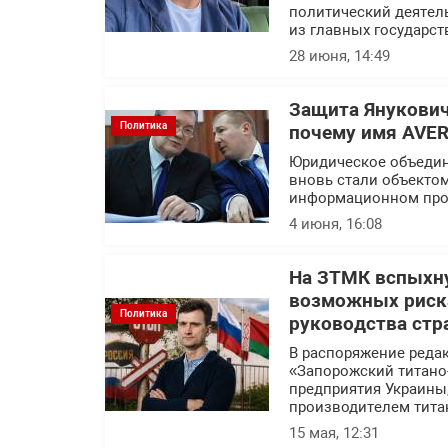
политический деятел
из главных государс
28 июня, 14:49
Защита Янукович
Политика
почему имя AVER
Юридическое объедин
вновь стали объекто
информационном про
4 июня, 16:08
На ЗТМК вспыхну
возможных риска
Политика
руководства стр
В распоряжение реда
«Запорожский титано
предприятия Украины
производителем тита
15 мая, 12:31