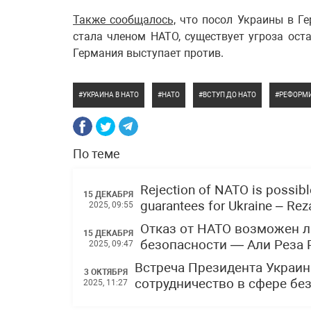
Также сообщалось,
что посол Украины в Ге
стала членом НАТО, существует угроза ост
Германия выступает против.
УКРАИНА В НАТО
НАТО
ВСТУП ДО НАТО
РЕФОРМ
По теме
Rejection of NATO is possible
15 ДЕКАБРЯ
guarantees for Ukraine – Re
2025, 09:55
Отказ от НАТО возможен л
15 ДЕКАБРЯ
безопасности — Али Реза 
2025, 09:47
Встреча Президента Украин
3 ОКТЯБРЯ
сотрудничество в сфере бе
2025, 11:27