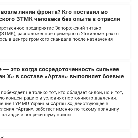
 возле линии фронта? Кто поставил во
еского ЗТМК человека без опыта в отрасли
арственное предприятие Запорожский титано-
(ЗТМК), расположенное примерно в 25 километрах от
ось в центре громкого скандала после назначения
е — это когда сосредоточенность сильнее
ан Х» в составе «Артан» выполняет боевые
обеждает не только тот, кто обладает силой, но и тот,
ую концентрацию в условиях постоянного давления.
ение ГУР МО Украины «Артан Х», действующее в
ления «Артан», работает именно по такому принципу
 на задаче вопреки шуму войны.