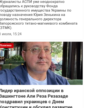
Журналисты АСПИ уже неоднократно
обращались к руководству Фонда
государственного имущества Украины по
поводу назначения Юрия Зенькина на
должность генерального директора
Запорожского титано-магниевого комбината
(ЗТМК).
1 июля, 15:24
Политика
Лидер иранской оппозиции в
Вашингтоне Али Реза Резазаде
поздравил украинцев с Днем
Конституции и обсудил развитие