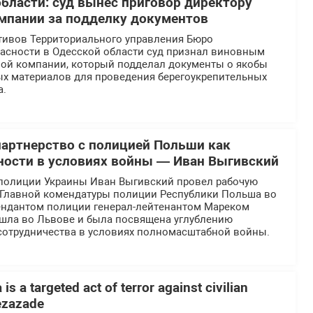
области: суд вынес приговор директору
мпании за подделку документов
тивов Территориального управления Бюро
асности в Одесской области суд признал виновным
ной компании, который подделал документы о якобы
ых материалов для проведения берегоукрепительных
а.
партнерство с полицией Польши как
ности в условиях войны — Иван Выгивский
полиции Украины Иван Выгивский провел рабочую
й Главной комендатуры полиции Республики Польша во
ендантом полиции генерал-лейтенантом Мареком
ошла во Львове и была посвящена углублению
отрудничества в условиях полномасштабной войны.
is a targeted act of terror against civilian
Rezazade