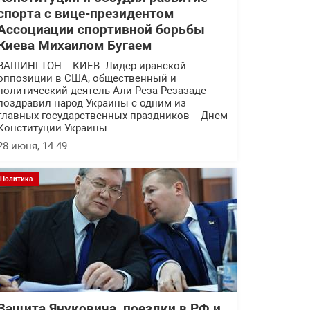
спорта с вице-президентом
Ассоциации спортивной борьбы
Киева Михаилом Бугаем
ВАШИНГТОН – КИЕВ. Лидер иранской
оппозиции в США, общественный и
политический деятель Али Реза Резазаде
поздравил народ Украины с одним из
главных государственных праздников – Днем
Конституции Украины.
28 июня, 14:49
Политика
Защита Януковича, поездки в РФ и