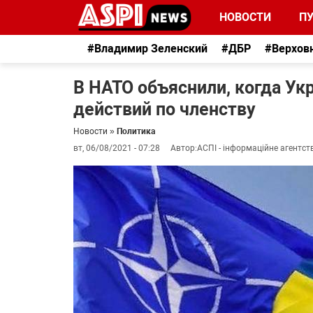
НОВОСТИ
П
#Владимир Зеленский
#ДБР
#Верхов
В НАТО объяснили, когда Ук
действий по членству
Новости
»
Политика
вт, 06/08/2021 - 07:28
Автор:
АСПІ - інформаційне агентст