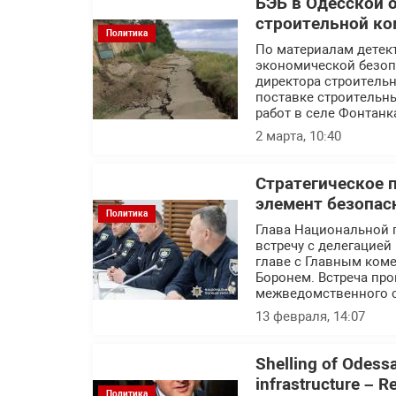
БЭБ в Одесской 
строительной ко
Политика
По материалам детек
экономической безоп
директора строитель
поставке строительн
работ в селе Фонтанк
2 марта, 10:40
Стратегическое 
элемент безопас
Политика
Глава Национальной 
встречу с делегацие
главе с Главным ком
Боронем. Встреча пр
межведомственного с
13 февраля, 14:07
Shelling of Odessa 
infrastructure – 
Политика