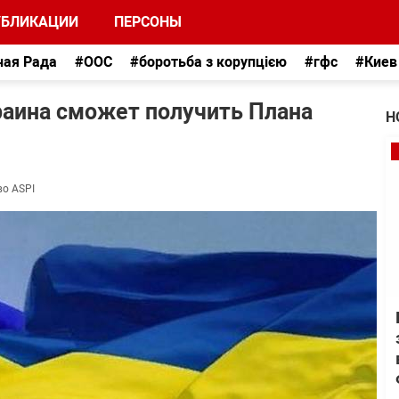
УБЛИКАЦИИ
ПЕРСОНЫ
ная Рада
#ООС
#боротьба з корупцією
#гфс
#Киев
раина сможет получить Плана
Н
во ASPI