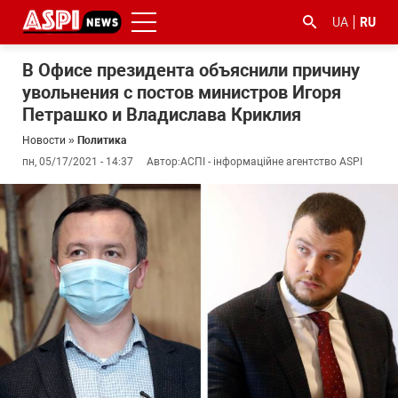
UA
RU
В Офисе президента объяснили причину
увольнения с постов министров Игоря
Петрашко и Владислава Криклия
Новости
»
Политика
пн, 05/17/2021 - 14:37
Автор:
АСПІ - інформаційне агентство ASPI
#ООС
#боротьба
#гфс
#Киев
#коронавірус
з
корупцією